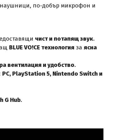
и наушници, по-добър микрофон и
редоставящи
чист и потапящ звук
.
ващ
BLUE VO!CE технология
за
ясна
ра вентилация и удобство
.
с
PC, PlayStation 5, Nintendo Switch и
h G Hub
.