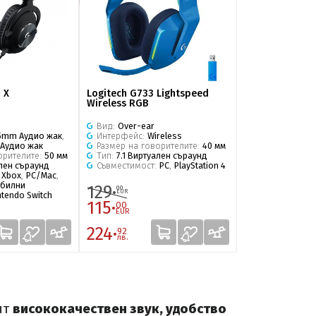
 X
Logitech G733 Lightspeed
Logitech G733 
Wireless RGB
Wireless RGB
Вид:
Over-ear
Вид:
Over-ear
5mm Аудио жак
,
Интерфейс:
Wireless
Интерфейс:
Wi
 Аудио жак
Размер на говорителите:
40 мм
Размер на гов
орителите:
50 мм
Тип:
7.1 Виртуален съраунд
Тип:
7.1 Вирту
ален съраунд
Съвместимост:
PC
,
PlayStation 4
Съвместимост
:
Xbox
,
PC/Mac
,
билни
129·
129·
00
00
EUR
EUR
ntendo Switch
115·
115·
00
00
EUR
EUR
224·
224·
92
92
лв.
лв.
ят
висококачествен звук, удобство