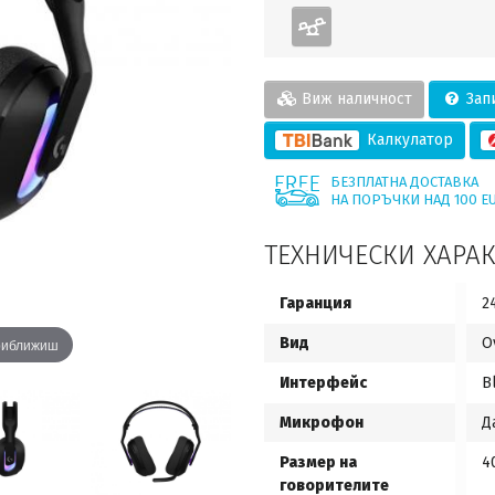
Виж наличност
Запи
Калкулатор
БЕЗПЛАТНА ДОСТАВКА
НА ПОРЪЧКИ НАД 100 E
ТЕХНИЧЕСКИ ХАРА
Гаранция
2
Вид
O
приближиш
Интерфейс
B
Микрофон
Д
Размер на
4
говорителите