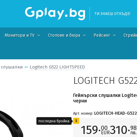
ТИ ЗНАЕШ ОТКЪДЕ!
Монитори и TV
Столове и бюра
Рейсинг
Стрий
 слушалки
Logitech G522 LIGHTSPEED
LOGITECH G52
Геймърски слушалки Logitec
черни
LOGITECH-HEAD-G522
Арт. номер:
последна бройка
159·
310·
00
98
EUR
лв.