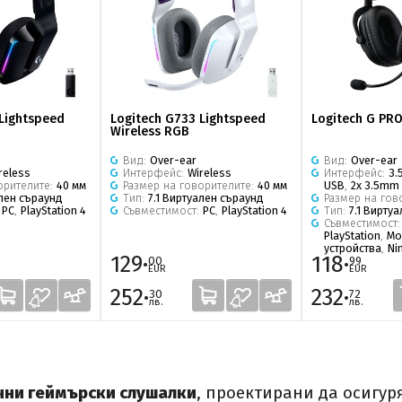
Lightspeed
Logitech G733 Lightspeed
Logitech G PRO
Wireless RGB
Вид:
Over-ear
Вид:
Over-ear
reless
Интерфейс:
Wireless
Интерфейс:
3.
орителите:
40 мм
Размер на говорителите:
40 мм
USB
,
2x 3.5mm
ален съраунд
Тип:
7.1 Виртуален съраунд
Размер на гов
:
PC
,
PlayStation 4
Съвместимост:
PC
,
PlayStation 4
Тип:
7.1 Вирту
Съвместимост
PlayStation
,
Мо
устройства
,
Ni
129·
118·
00
99
EUR
EUR
252·
232·
30
72
лв.
лв.
ни геймърски слушалки
, проектирани да осигур