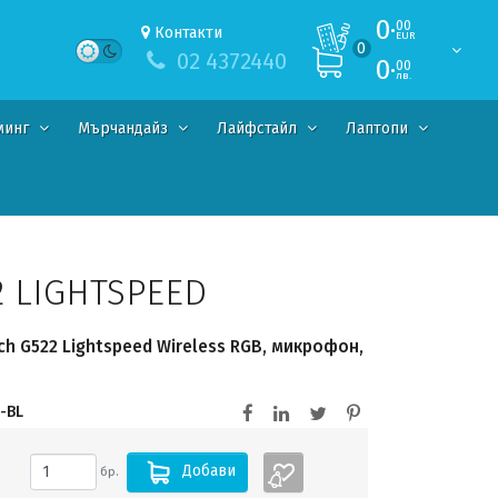
0·
00
Контакти
EUR
0
02 4372440
0·
00
лв.
минг
Мърчандайз
Лайфстайл
Лаптопи
2 LIGHTSPEED
h G522 Lightspeed Wireless RGB, микрофон,
-BL
Добави
бр.