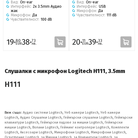
Вид:
On-ear
Вид:
On-ear
Интерфейс:
2x 3.5mm Аудио
Интерфейс:
USB
жак
Микрофон:
Да
Микрофон:
Да
Чувствителност:
111 dB
Чувствителност:
100 dB
19·
38·
20·
39·
80
73
11
33
EUR
лв.
EUR
лв.
Слушалки с микрофон Logitech H111, 3.5mm
H111
Виж също:
Аудио системи Logitech
,
Уеб камери Logitech
,
Уеб камери
Logitech
,
Аудио Слушалки Logitech
,
Геймърски слушалки Logitech
,
Геймърски
клавиатури Logitech
,
Геймърски падове за мишки Logitech
,
Геймърски
мишки Logitech
,
Волани Logitech
,
Гейминг контролери Logitech
,
Комплекти
Logitech
,
Аксесоари Logitech
,
Микрофони Logitech
,
Микрофони Logitech
,
Осветление Logitech
,
за Мишки Logitech
,
за Клавиатури Logitech
,
за