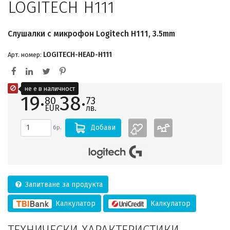
LOGITECH H111
Слушалки с микрофон Logitech H111, 3.5mm
LOGITECH-HEAD-H111
Арт. номер:
не е в наличност
19·
38·
80
73
EUR
лв.
Добави
бр.
Запитване за продукта
Калкулатор
Калкулатор