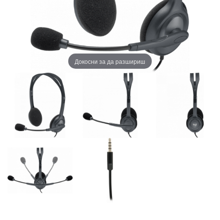
Докосни за да разшириш