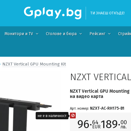
ТИ ЗНАЕШ ОТКЪДЕ!
Монитори и TV
Столове и бюра
Рейсинг
Стрий
NZXT Vertical GPU Mounting Kit
NZXT VERTICA
NZXT Vertical GPU Mounting
на видео карта
NZXT-AC-RH175-B1
Арт. номер:
не е в наличност
96·
189·
64
00
EUR
лв.