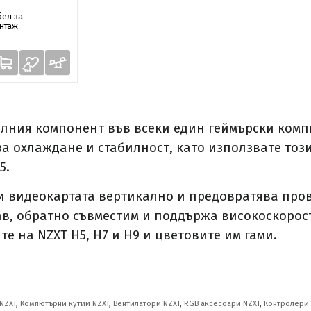
бел за
нтаж
алния компонент във всеки един геймърски ком
а охлаждане и стабилност, като използвате този
5.
и видеокартата вертикално и предовратява про
ъвкав, обратно съвместим и поддържа високоскоро
те на NZXT H5, H7 и H9 и цветовите им гами.
NZXT
,
Компютърни кутии NZXT
,
Вентилатори NZXT
,
RGB аксесоари NZXT
,
Контролери 