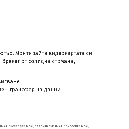
пютър. Монтирайте видеокартата си
 брекет от солидна стомана,
висване
стен трансфер на данни
NZXT
,
Аксесоари NZXT
,
за Слушалки NZXT
,
Комплекти NZXT
,