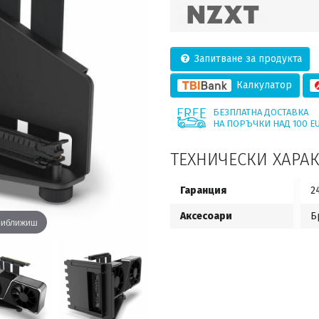
Запитване за продукта
Калкулатор
БЕЗПЛАТНА ДОСТАВКА
НА ПОРЪЧКИ НАД 100 E
ТЕХНИЧЕСКИ ХАРА
Гаранция
2
Аксесоари
Б
приближиш