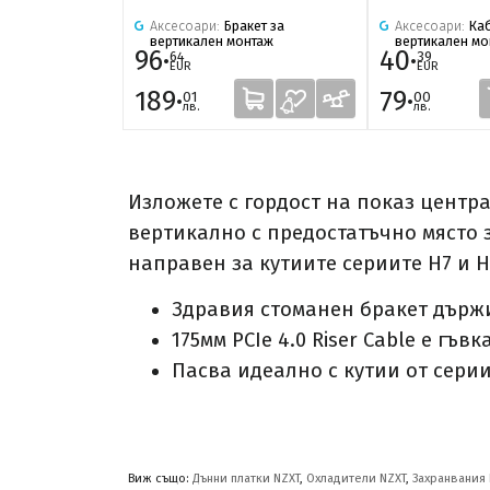
Аксесоари:
Бракет за
Аксесоари:
Ка
вертикален монтаж
вертикален мо
96·
40·
64
39
EUR
EUR
189·
79·
01
00
лв.
лв.
Изложете с гордост на показ центр
вертикално с предостатъчно място з
направен за кутиите сериите H7 и H
Здравия стоманен бракет държ
175мм PCIe 4.0 Riser Cable е г
Пасва идеално с кутии от серии
Виж също:
Дънни платки NZXT
,
Охладители NZXT
,
Захранвания 