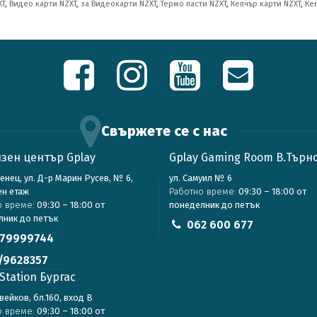
XT
,
Видео карти NZXT
,
за Видеокарти NZXT
,
Термо пасти NZXT
,
Кепчър карти NZXT
,
Ке
Свържете се с нас
зен център Gplay
Gplay Gaming Room В.Търн
зенец, ул. Д-р Марин Русев, № 6,
ул. Самуил № 6
ен етаж
Работно време:
09:30 – 18:00 от
о време:
09:30 – 18:00 от
понеделник до петък
лник до петък
062 600 677
79999744
/9628357
Station Бургас
авейков, бл.160, вход В
о време:
09:30 – 18:00 от