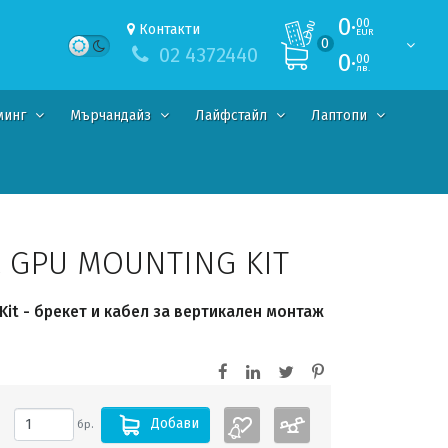
0·
00
Контакти
EUR
0
02 4372440
0·
00
лв.
минг
Мърчандайз
Лайфстайл
Лаптопи
L GPU MOUNTING KIT
 Kit - брекет и кабел за вертикален монтаж
Добави
бр.