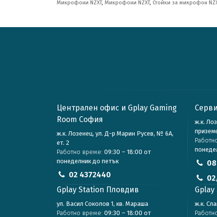
Микрофони NZXT
,
Микрофони NZXT
,
Стойки за микрофон NZ
Централен офис и Gplay Gaming
Серви
Room София
ж.к. Ло
призем
ж.к. Лозенец, ул. Д-р Марин Русев, № 6А,
Работн
ет. 2
понеде
Работно време:
09:30 – 18:00 от
понеделник до петък
08
02 4372440
02
Gplay Station Пловдив
Gplay 
ул. Васил Соколов 1, кв. Мараша
ж.к. Сл
Работно време:
09:30 – 18:00 от
Работн