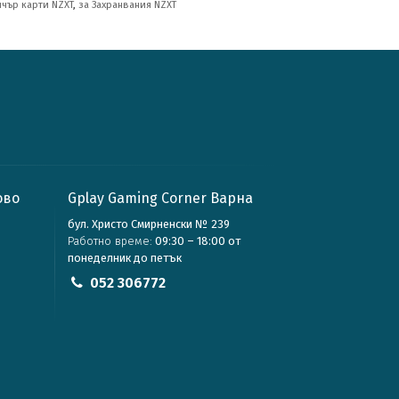
пчър карти NZXT
,
за Захранвания NZXT
ово
Gplay Gaming Corner Варна
бул. Христо Смирненски № 239
Работно време:
09:30 – 18:00 от
понеделник до петък
052 306772