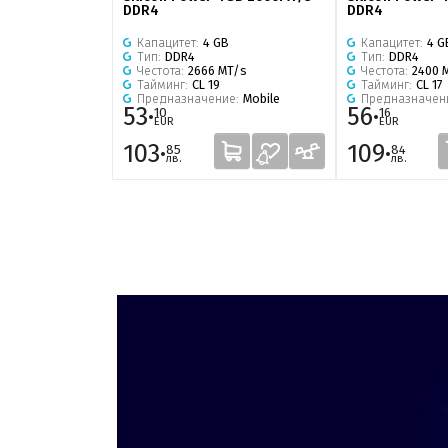
DDR4
DDR4
Капацитет:
4 GB
Капацитет:
4 G
Тип:
DDR4
Тип:
DDR4
Честота:
2666 MT/s
Честота:
2400 
Тайминг:
CL 19
Тайминг:
CL 17
Предназначение:
Mobile
Предназначен
53·
56·
10
16
EUR
EUR
103·
109·
85
84
лв.
лв.