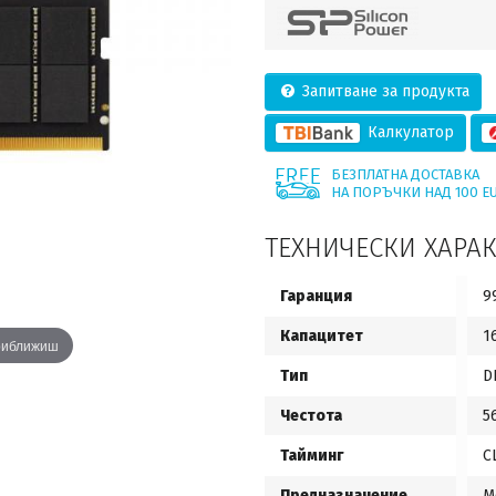
Запитване за продукта
Калкулатор
БЕЗПЛАТНА ДОСТАВКА
НА ПОРЪЧКИ НАД 100 E
ТЕХНИЧЕСКИ ХАРА
Гаранция
9
Капацитет
1
приближиш
Тип
D
Честота
5
Тайминг
C
Предназначение
M