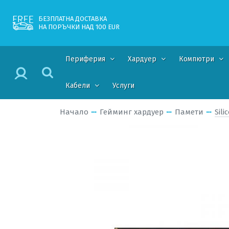
БЕЗПЛАТНА ДОСТАВКА
НА ПОРЪЧКИ НАД 100 EUR
Периферия
Хардуер
Компютри
Кабели
Услуги
Начало
Гейминг хардуер
Памети
Sil