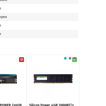
е
ерен
е
е
XPOWER Zenith
Silicon Power 4GB 2666MT/s
Silicon Power