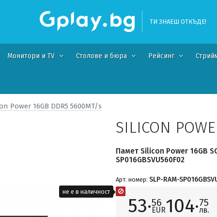
ТИ ЗНАЕШ ОТКЪДЕ!
Монитори и TV
Столове и бюра
Рейсинг
Стрий
icon Power 16GB DDR5 5600MT/s
SILICON POWE
Памет Silicon Power 16GB 
SP016GBSVU560F02
SLP-RAM-SP016GBSV
Арт. номер:
не е в наличност
53·
104·
56
75
EUR
лв.