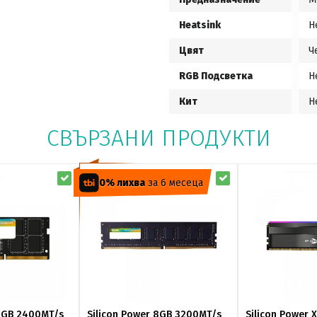
Heatsink
Н
Цвят
Ч
RGB Подсветка
Н
Кит
Н
СВЪРЗАНИ ПРОДУКТИ
0% лихва
за 6 месеца
 4GB 2400MT/s
Silicon Power 8GB 3200MT/s
Silicon Power 