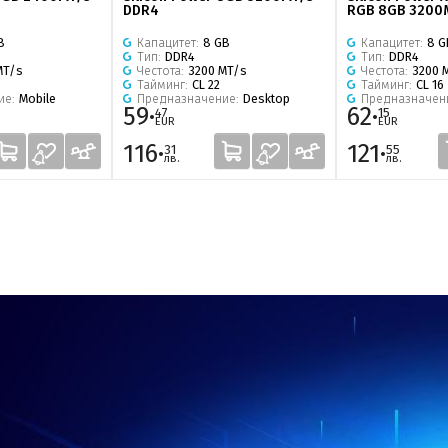
DDR4
RGB 8GB 3200
B
Капацитет:
8 GB
Капацитет:
8 G
Тип:
DDR4
Тип:
DDR4
MT/s
Честота:
3200 MT/s
Честота:
3200 
Тайминг:
CL 22
Тайминг:
CL 16
ие:
Mobile
Предназначение:
Desktop
Предназначен
59·
62·
47
15
EUR
EUR
116·
121·
31
55
лв.
лв.