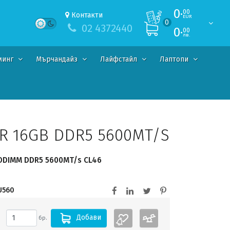
0·
00
Контакти
EUR
0
02 4372440
0·
00
лв.
минг
Мърчандайз
Лайфстайл
Лаптопи
R 16GB DDR5 5600MT/S
SODIMM DDR5 5600MT/s CL46
U560
Добави
бр.