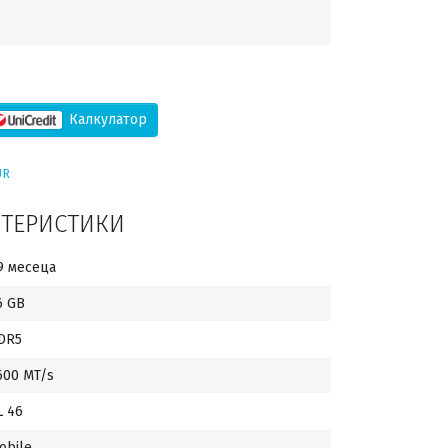
Калкулатор
UR
КТЕРИСТИКИ
9 месеца
6 GB
DR5
600 MT/s
L 46
obile