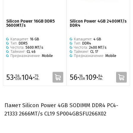
Silicon Power 16GB DDR5
Silicon Power 4GB 2400MT/s
5600MT/s
DDR4
Капацитет:
16 GB
Капацитет:
4 GB
Тип:
DDR5
Тип:
DDR4
Честота:
5600 MT/s
Честота:
2400 MT/s
Тайминг:
CL 46
Тайминг:
CL 17
Предназначение:
Mobile
Предназначение:
Mobile
53·
104·
56·
109·
56
75
16
84
EUR
лв.
EUR
лв.
Памет Silicon Power 4GB SODIMM DDR4 PC4-
21333 2666MT/s CL19 SP004GBSFU266X02