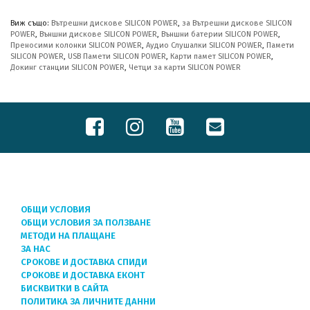
Виж също:
Вътрешни дискове SILICON POWER
,
за Вътрешни дискове SILICON
POWER
,
Външни дискове SILICON POWER
,
Външни батерии SILICON POWER
,
Преносими колонки SILICON POWER
,
Аудио Слушалки SILICON POWER
,
Памети
SILICON POWER
,
USB Памети SILICON POWER
,
Карти памет SILICON POWER
,
Докинг станции SILICON POWER
,
Четци за карти SILICON POWER
ОБЩИ УСЛОВИЯ
ОБЩИ УСЛОВИЯ ЗА ПОЛЗВАНЕ
МЕТОДИ НА ПЛАЩАНЕ
ЗА НАС
СРОКОВЕ И ДОСТАВКА СПИДИ
СРОКОВЕ И ДОСТАВКА ЕКОНТ
БИСКВИТКИ В САЙТА
ПОЛИТИКА ЗА ЛИЧНИТЕ ДАННИ