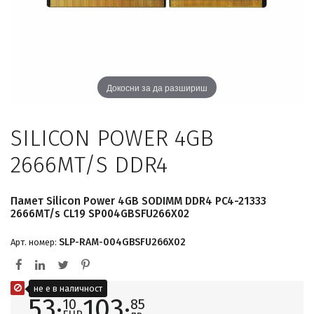
Докосни за да разшириш
SILICON POWER 4GB
2666MT/S DDR4
Памет Silicon Power 4GB SODIMM DDR4 PC4-21333
2666MT/s CL19 SP004GBSFU266X02
SLP-RAM-004GBSFU266X02
Арт. номер:
не е в наличност
53·
103·
10
85