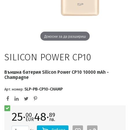
Докосни за да разшириш
SILICON POWER CP10
Външна батерия Silicon Power CP10 10000 mAh -
Champagne
SLP-PB-CP10-CHAMP
Арт. номер:
25·
48·
00
89
EUR
лв.