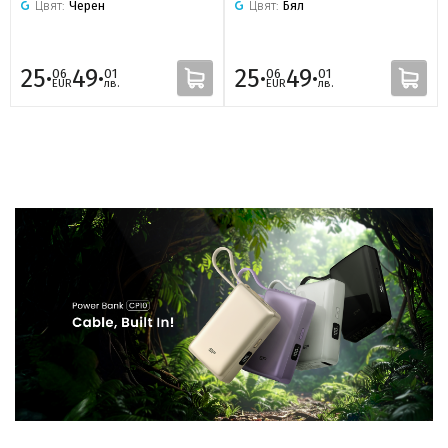
Цвят:
Черен
Цвят:
Бял
25·
49·
25·
49·
06
01
06
01
EUR
лв.
EUR
лв.