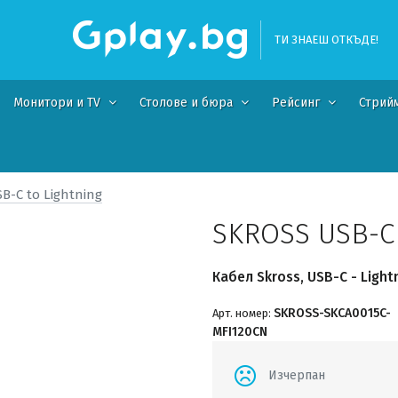
ТИ ЗНАЕШ ОТКЪДЕ!
Монитори и TV
Столове и бюра
Рейсинг
Стрий
B-C to Lightning
SKROSS USB-C
Кабел Skross, USB-C - Light
SKROSS-SKCA0015C-
Арт. номер:
MFI120CN
Изчерпан