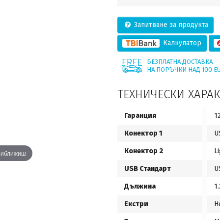
Запитване за продукта
Калкулатор
БЕЗПЛАТНА ДОСТАВКА
НА ПОРЪЧКИ НАД 100 E
ТЕХНИЧЕСКИ ХАРА
Гаранция
1
Конектор 1
U
Конектор 2
L
приближиш
USB Стандарт
U
Дължина
1.
Екстри
Н