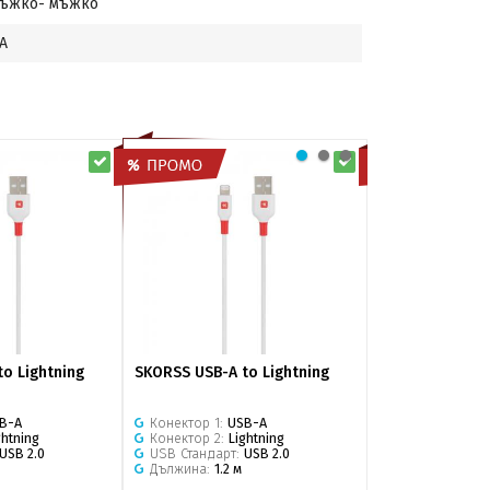
ъжко- мъжко
 A
o Lightning
SKORSS USB-A to Lightning
SKROSS USB-C 
B-A
Конектор 1:
USB-A
Конектор 1:
US
ghtning
Конектор 2:
Lightning
Конектор 2:
US
USB 2.0
USB Стандарт:
USB 2.0
USB Стандарт:
Дължина:
1.2 м
Трансфер на 
Дължина:
1.2 м