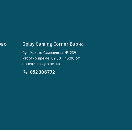
ово
Gplay Gaming Corner Варна
бул. Христо Смирненски № 239
Работно време:
09:30 – 18:00 от
понеделник до петък
052 306772