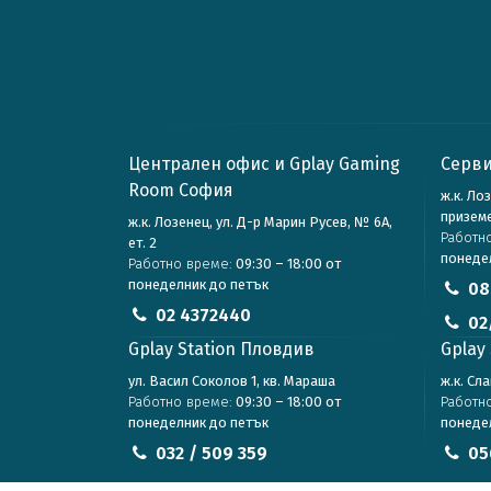
Централен офис и Gplay Gaming
Серви
Room София
ж.к. Ло
призем
ж.к. Лозенец, ул. Д-р Марин Русев, № 6А,
Работн
ет. 2
понеде
Работно време:
09:30 – 18:00 от
понеделник до петък
08
02 4372440
02
Gplay Station Пловдив
Gplay 
ул. Васил Соколов 1, кв. Мараша
ж.к. Сл
Работно време:
09:30 – 18:00 от
Работн
понеделник до петък
понеде
032 / 509 359
05