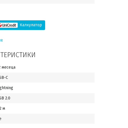
Калкулатор
UR
КТЕРИСТИКИ
2 месеца
SB-C
ightning
SB 2.0
2 м
е