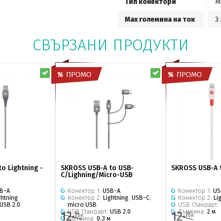
Тип конектори
М
Мах големина на ток
3
СВЪРЗАНИ ПРОДУКТИ
o Lightning -
SKROSS USB-A to USB-
SKROSS USB-A t
C/Lighning/Micro-USB
B-A
Конектор 1:
USB-A
Конектор 1:
US
ghtning
Конектор 2:
Lightning
,
USB-C
,
Конектор 2:
Li
USB 2.0
micro USB
USB Стандарт:
USB Стандарт:
USB 2.0
Дължина:
2 м
12·
12·
64
59
EUR
EUR
Дължина:
0.3 м