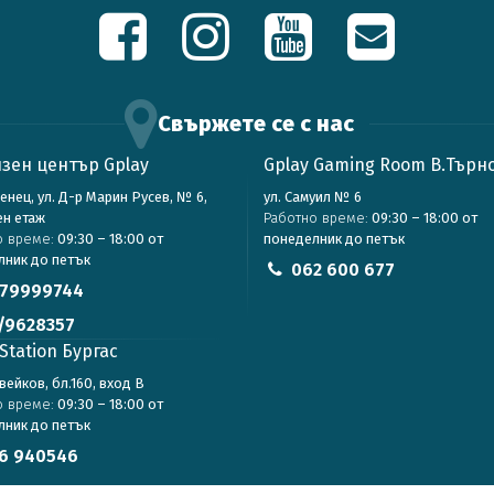
Свържете се с нас
зен център Gplay
Gplay Gaming Room В.Търн
зенец, ул. Д-р Марин Русев, № 6,
ул. Самуил № 6
ен етаж
Работно време:
09:30 – 18:00 от
о време:
09:30 – 18:00 от
понеделник до петък
лник до петък
062 600 677
79999744
/9628357
Station Бургас
авейков, бл.160, вход В
о време:
09:30 – 18:00 от
лник до петък
6 940546