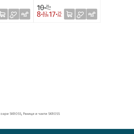
10·
8·
38
05
EUR
EUR
8·
17·
6·
13·
82
25
84
38
EUR
лв.
EUR
лв.
соари SKROSS
,
Раници и чанти SKROSS