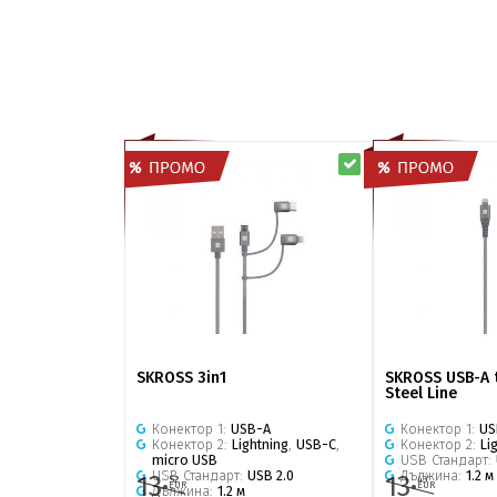
SKROSS 3in1
SKROSS USB-A t
Steel Line
Конектор 1:
USB-A
Конектор 1:
US
Конектор 2:
Lightning
,
USB-C
,
Конектор 2:
Li
micro USB
USB Стандарт:
USB Стандарт:
USB 2.0
Дължина:
1.2 м
13·
13·
52
43
EUR
EUR
Дължина:
1.2 м