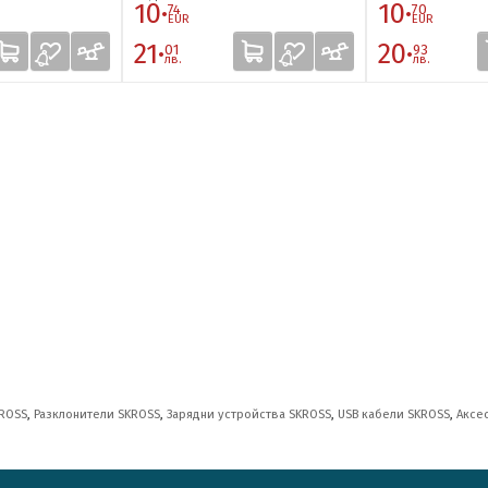
10·
10·
74
70
EUR
EUR
21·
20·
01
93
лв.
лв.
KROSS
,
Разклонители SKROSS
,
Зарядни устройства SKROSS
,
USB кабели SKROSS
,
Аксе