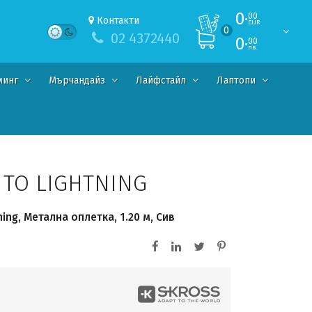
0·
00
Контакти
EUR
0
02 4372440
0·
00
лв.
минг
Мърчандайз
Лайфстайл
Лаптопи
 TO LIGHTNING
ning, Метална оплетка, 1.20 м, Сив