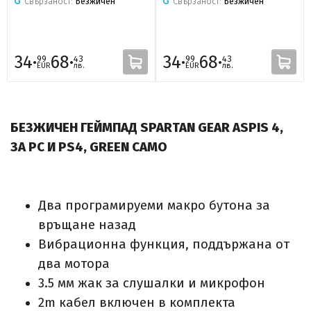
Свързаност:
Безжичен
Свързаност:
Безжичен
34·
68·
34·
68·
99
43
99
43
EUR
лв.
EUR
лв.
БЕЗЖИЧЕН ГЕЙМПАД SPARTAN GEAR ASPIS 4,
ЗА PC И PS4, GREEN CAMO
Два програмируеми макро бутона за
връщане назад
Вибрационна функция, поддържана от
два мотора
3.5 мм жак за слушалки и микрофон
2m кабел включен в комплекта