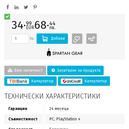
34·
68·
99
44
EUR
лв.
Добави
бр.
Виж наличност
Запитване за продукта
Калкулатор
Калкулатор
ТЕХНИЧЕСКИ ХАРАКТЕРИСТИКИ
Гаранция
24 месеца
Съвместимост
PC, PlayStation 4