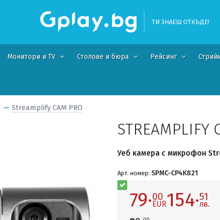
ТИ ЗНАЕШ ОТКЪДЕ!
Монитори и TV
Столове и бюра
Рейсинг
Стрий
и
Streamplify CAM PRO
STREAMPLIFY 
Уеб камера с микрофон Str
SPMC-CP4K821
Арт. номер:
79·
154·
00
51
EUR
лв.
00