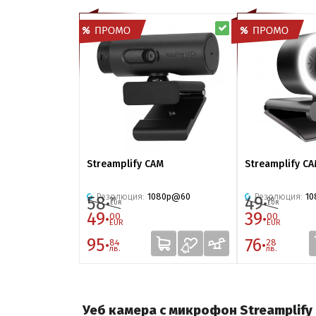
Streamplify CAM
Streamplify C
Резолюция:
1080p@60
Резолюция:
1
58·
49·
99
00
EUR
EUR
49·
39·
00
00
EUR
EUR
95·
76·
84
28
лв.
лв.
Уеб камера с микрофон Streamplify