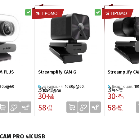
AM PLUS
Streamplify CAM G
Streamplify CA
080p@60
Резолюция:
1080p@60
,
Резолюция:
1
39·
34·
00
99
EUR
EUR
1440p@30
30·
30·
00
00
EUR
EUR
58·
58·
67
67
лв.
лв.
 CAM PRO 4K USB