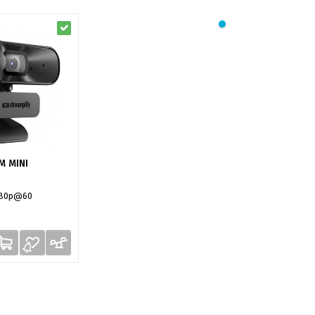
M MINI
080p@60