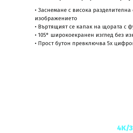
• Заснемане с висока разделителна 
изображението
• Въртящият се капак на щората с 
• 105° широкоекранен изглед без и
• Прост бутон превключва 5x цифр
4K/3