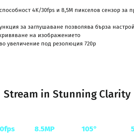
способност 4K/30fps и 8,5M пикселов сензор за 
функция за заглушаване позволява бърза настро
зкривяване на изображението
ово увеличение под резолюция 720p
Stream in Stunning Clarity
0fps
8.5MP
105°