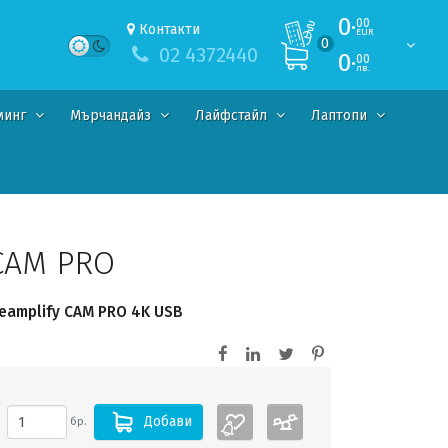
0·
00
Контакти
EUR
0
02 4372440
0·
00
лв.
минг
Мърчандайз
Лайфстайл
Лаптопи
CAM PRO
eamplify CAM PRO 4K USB
Добави
бр.