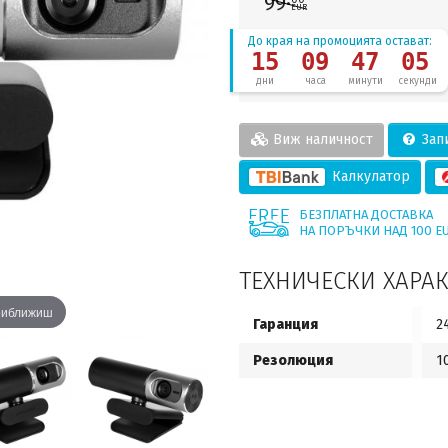
99·
EUR
До края на промоцията остават:
15
09
47
03
дни
часа
минути
секунди
Виж наличност
Запи
Калкулатор
БЕЗПЛАТНА ДОСТАВКА
НА ПОРЪЧКИ НАД 100 E
ТЕХНИЧЕСКИ ХАРА
приближиш
Гаранция
2
Резолюция
1