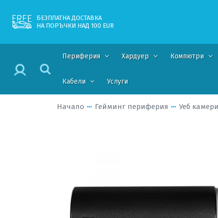
БЕЗПЛАТНА ДОСТАВКА
НА ПОРЪЧКИ НАД 100 EUR
Периферия
Хардуер
Компютри
Кабели
Услуги
Начало
Гейминг периферия
Уеб камер