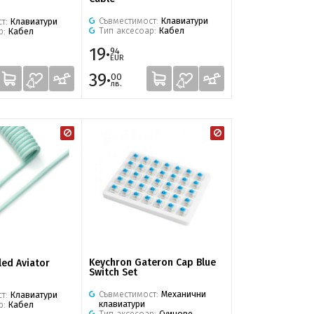
Съвместимост:
Клавиатури
ст:
Клавиатури
Тип аксесоар:
Кабел
р:
Кабел
19·
94
EUR
39·
00
лв.
Keychron Gateron Cap Blue
led Aviator
Switch Set
Съвместимост:
Механични
ст:
Клавиатури
клавиатури
р:
Кабел
Тип аксесоар:
Суичове