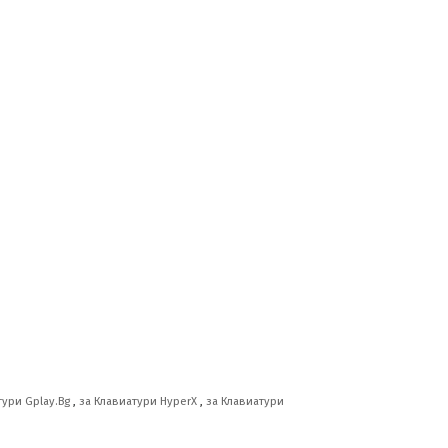
тури Gplay.Bg
,
за Клавиатури HyperX
,
за Клавиатури