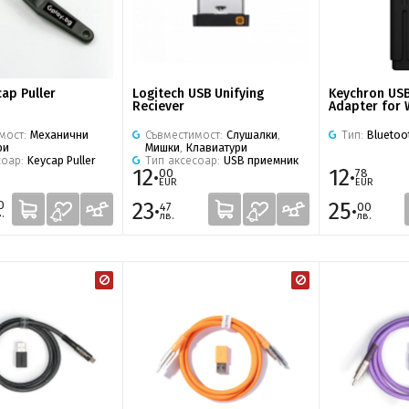
ap Puller
Logitech USB Unifying
Keychron USB
Reciever
Adapter for
мост:
Механични
Съвместимост:
Слушалки
,
Тип:
Bluetoo
ри
Мишки
,
Клавиатури
соар:
Keycap Puller
Тип аксесоар:
USB приемник
12·
12·
00
78
EUR
EUR
23·
25·
0
47
00
.
лв.
лв.