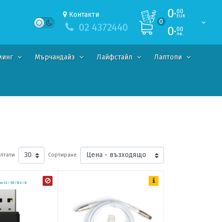
0·
00
Контакти
EUR
0
02 4372440
0·
00
лв.
минг
Мърчандайз
Лайфстайл
Лаптопи
лтати
Сортиране