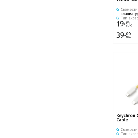
Съвмести
клавиату
Тип аксе
19·
94
EUR
39·
00
лв.
Keychron C
Cable
Съвмести
Тип аксе