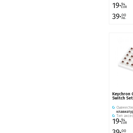
19·
94
EUR
39·
00
лв.
Keychron 
Switch Set
Съвмести
клавиату
Тип аксе
19·
94
EUR
39·
00