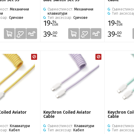
мост:
Механични
Съвместимост:
Механични
Съвместимо
ри
клавиатури
Тип аксесоа
соар:
Суичове
Тип аксесоар:
Суичове
19·
19·
94
94
EUR
EUR
39·
39·
00
00
лв.
лв.
oiled Aviator
Keychron Coiled Aviator
Keychron Coi
Cable
Cable
мост:
Клавиатури
Съвместимост:
Клавиатури
Съвместимо
соар:
Кабел
Тип аксесоар:
Кабел
Тип аксесоа