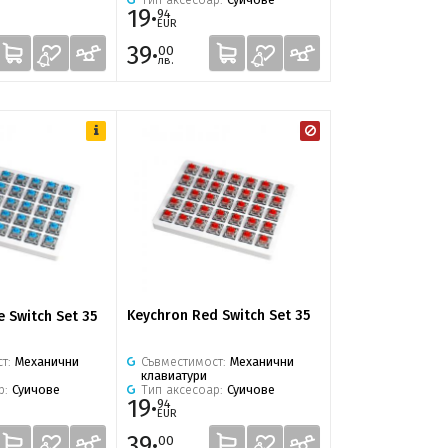
19·
94
EUR
39·
00
лв.
Keychron Red Switch Set 35
e Switch Set 35
Съвместимост:
Механични
ст:
Механични
клавиатури
Тип аксесоар:
Суичове
р:
Суичове
19·
94
EUR
39·
00