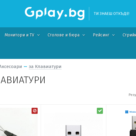
ТИ ЗНАЕШ ОТКЪДЕ!
Монитори и TV
Столове и бюра
Рейсинг
Стрий
Аксесоари
за Клавиатури
ЛАВИАТУРИ
Резу