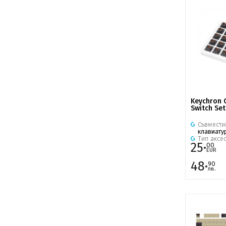
Keychron 
Switch Set
Съвмести
клавиату
Тип аксе
25·
00
EUR
48·
90
лв.