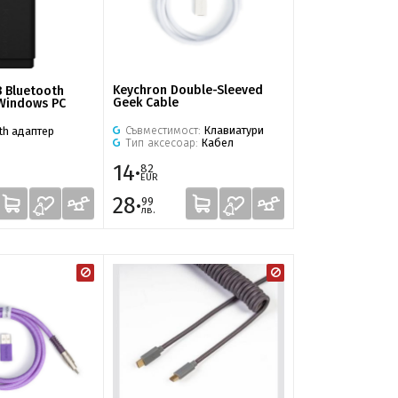
Keychron Double-Sleeved
 Bluetooth
Geek Cable
 Windows PC
Съвместимост:
Клавиатури
th адаптер
Тип аксесоар:
Кабел
14·
82
EUR
28·
99
лв.