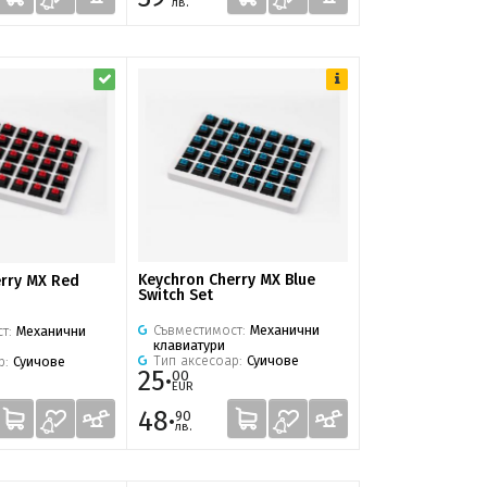
лв.
Keychron Cherry MX Blue
rry MX Red
Switch Set
Съвместимост:
Механични
ст:
Механични
клавиатури
Тип аксесоар:
Суичове
р:
Суичове
25·
00
EUR
48·
90
лв.