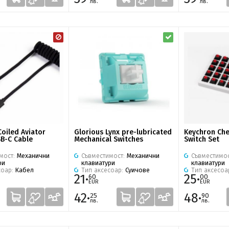
лв.
лв.
oiled Aviator
Glorious Lynx pre-lubricated
Keychron Che
B-C Cable
Mechanical Switches
Switch Set
мост:
Механични
Съвместимост:
Механични
Съвместимо
ри
клавиатури
клавиатури
соар:
Кабел
Тип аксесоар:
Суичове
Тип аксесоа
21·
25·
60
00
EUR
EUR
42·
48·
25
90
лв.
лв.