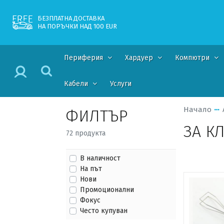
БЕЗПЛАТНА ДОСТАВКА
НА ПОРЪЧКИ НАД 100 EUR
Периферия
Хардуер
Компютри
Кабели
Услуги
Начало
ФИЛТЪР
ЗА К
72 продукта
В наличност
На път
Нови
Промоционални
Фокус
Често купуван