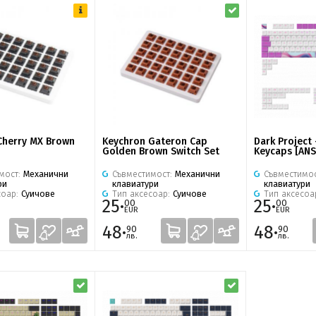
Cherry MX Brown
Keychron Gateron Cap
Dark Project 
Golden Brown Switch Set
Keycaps [ANS
мост:
Механични
Съвместимост:
Механични
Съвместимо
ри
клавиатури
клавиатури
соар:
Суичове
Тип аксесоар:
Суичове
Тип аксесоа
25·
25·
00
00
EUR
EUR
48·
48·
90
90
лв.
лв.