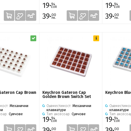
19·
19·
94
94
EUR
EUR
39·
39·
00
00
лв.
лв.
Gateron Cap Brown
Keychron Gateron Cap
Keychron Blu
Golden Brown Switch Set
мост:
Механични
Съвместимост:
Механични
Съвместимо
ри
клавиатури
клавиатури
соар:
Суичове
Тип аксесоар:
Суичове
Тип аксесоа
19·
19·
94
94
EUR
EUR
39·
39·
00
00