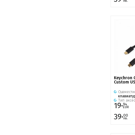
лв.
Keychron C
Custom US
Съвмести
клавиату
Тип аксе
19·
94
EUR
39·
00
лв.