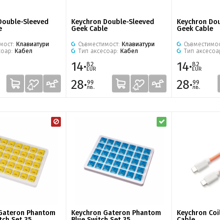
Double-Sleeved
Keychron Double-Sleeved
Keychron Do
e
Geek Cable
Geek Cable
мост:
Клавиатури
Съвместимост:
Клавиатури
Съвместимо
соар:
Кабел
Тип аксесоар:
Кабел
Тип аксесоа
14·
14·
82
82
EUR
EUR
28·
28·
99
99
лв.
лв.
Gateron Phantom
Keychron Gateron Phantom
Keychron Coi
tch Set 35
Blue Switch Set 35
Cable