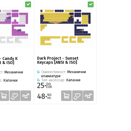
Dark Project - Sunset
- Candy K
Keycaps [ANSI & ISO]
I & ISO]
Съвместимост:
Механични
ст:
Механични
клавиатури
Тип аксесоар:
Капачки
р:
Капачки
25·
00
EUR
48·
90
лв.