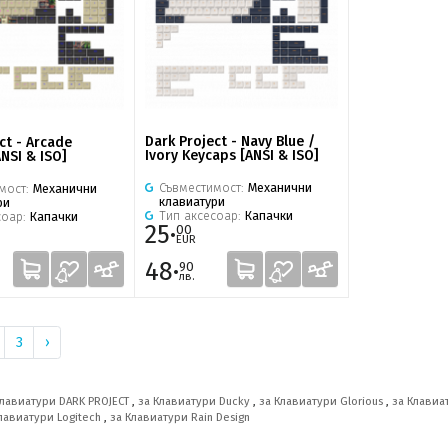
Dark Project - Navy Blue /
ct - Arcade
Ivory Keycaps [ANSI & ISO]
NSI & ISO]
Съвместимост:
Механични
мост:
Механични
клавиатури
ри
Тип аксесоар:
Капачки
соар:
Капачки
25·
00
EUR
48·
90
лв.
3
›
Клавиатури DARK PROJECT
,
за Клавиатури Ducky
,
за Клавиатури Glorious
,
за Клавиа
лавиатури Logitech
,
за Клавиатури Rain Design