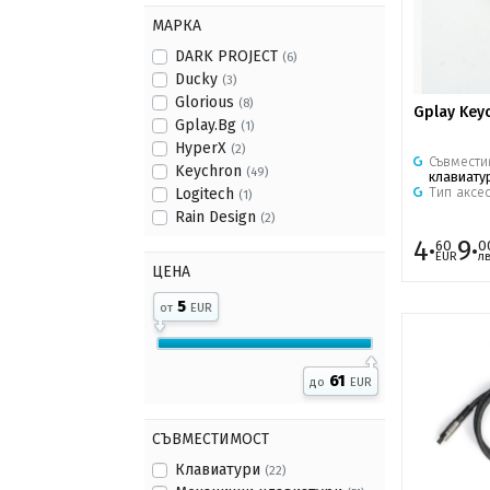
МАРКА
DARK PROJECT
(6)
Ducky
(3)
Glorious
(8)
Gplay Keyc
Gplay.Bg
(1)
HyperX
(2)
Съвмести
Keychron
(49)
клавиату
Тип аксе
Logitech
(1)
Rain Design
(2)
4·
9·
60
0
EUR
лв
ЦЕНА
5
от
EUR
61
до
EUR
СЪВМЕСТИМОСТ
Клавиатури
(22)