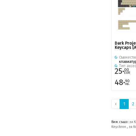
Dark Proje
Keycaps [A
Съвмести
клавиату
Тип аксе
25·
00
EUR
48·
90
лв.
‹
1
2
Виж също:
за 
Keychron
,
за К