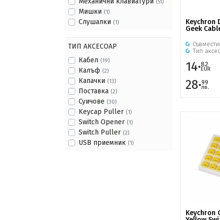
Механични клавиатури
(51)
Мишки
(1)
Keychron 
Слушалки
(1)
Geek Cabl
Съвмести
ТИП АКСЕСОАР
Тип аксе
Кабел
(19)
14·
82
EUR
Калъф
(2)
Капачки
28·
(13)
99
лв.
Поставка
(2)
Суичове
(30)
Keycap Puller
(1)
Switch Opener
(1)
Switch Puller
(2)
USB приемник
(1)
Keychron 
Yellow Swi