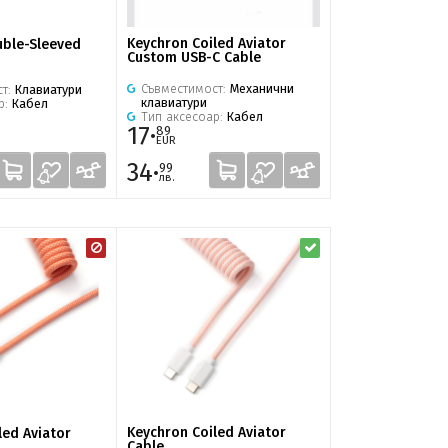
Keychron Coiled Aviator
uble-Sleeved
Custom USB-C Cable
Съвместимост:
Механични
ст:
Клавиатури
клавиатури
р:
Кабел
Тип аксесоар:
Кабел
17·
89
EUR
34·
99
лв.
Keychron Coiled Aviator
led Aviator
Cable