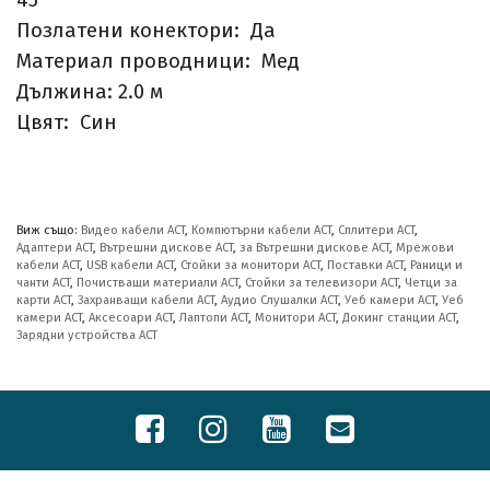
Позлатени конектори: Да
Материал проводници: Мед
Дължина: 2.0 м
Цвят: Син
Виж също:
Видео кабели ACT
,
Компютърни кабели ACT
,
Сплитери ACT
,
Адаптери ACT
,
Вътрешни дискове ACT
,
за Вътрешни дискове ACT
,
Мрежови
кабели ACT
,
USB кабели ACT
,
Стойки за монитори ACT
,
Поставки ACT
,
Раници и
чанти ACT
,
Почистващи материали ACT
,
Стойки за телевизори ACT
,
Четци за
карти ACT
,
Захранващи кабели ACT
,
Аудио Слушалки ACT
,
Уеб камери ACT
,
Уеб
камери ACT
,
Аксесоари ACT
,
Лаптопи ACT
,
Монитори ACT
,
Докинг станции ACT
,
Зарядни устройства ACT