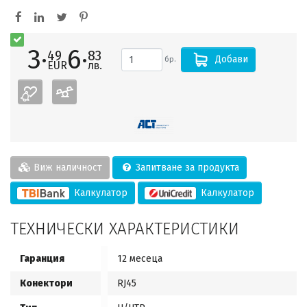
3·
6·
49
83
Добави
бр.
EUR
лв.
Виж наличност
Запитване за продукта
Калкулатор
Калкулатор
ТЕХНИЧЕСКИ ХАРАКТЕРИСТИКИ
Гаранция
12 месеца
Конектори
RJ45