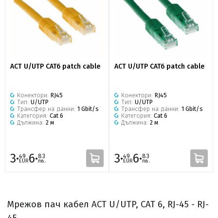
ACT U/UTP CAT6 patch cable
ACT U/UTP CAT6 patch cable
Конектори:
RJ45
Конектори:
RJ45
Тип:
U/UTP
Тип:
U/UTP
Трансфер на данни:
1 Gbit/s
Трансфер на данни:
1 Gbit/s
Категория:
Cat 6
Категория:
Cat 6
Дължина:
2 м
Дължина:
2 м
3·
6·
3·
6·
49
83
49
83
EUR
лв.
EUR
лв.
Мрежов пач кабел ACT U/UTP, CAT 6, RJ-45 - RJ-
45