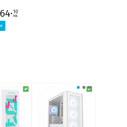
64·
10
лв.
и