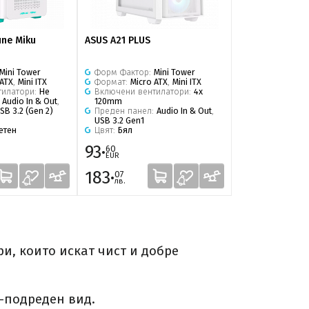
une Miku
ASUS A21 PLUS
ASUS A32 PLUS
Mini Tower
Форм Фактор:
Mini Tower
Форм Фактор:
 ATX
,
Mini ITX
Формат:
Micro ATX
,
Mini ITX
Формат:
ATX
,
M
тилатори:
Не
Включени вентилатори:
4x
Включени вен
:
Audio In & Out
,
120mm
120mm
SB 3.2 (Gen 2)
Преден панел:
Audio In & Out
,
Преден панел
USB 3.2 Gen1
& Out
,
USB 3.2 
етен
Цвят:
Бял
Цвят:
Бял
93·
110·
60
40
EUR
EUR
183·
215·
07
92
лв.
лв.
и, които искат чист и добре
-подреден вид.