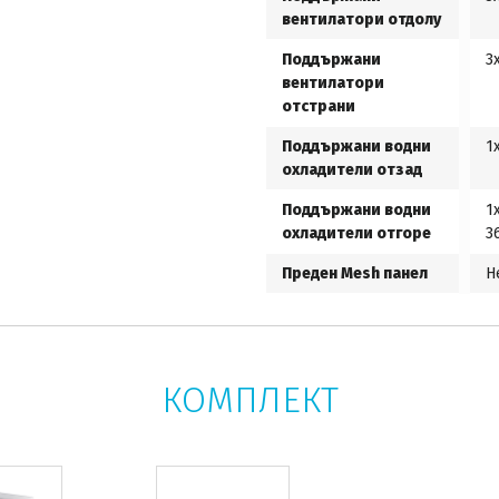
вентилатори отдолу
Поддържани
3
вентилатори
отстрани
Поддържани водни
1
охладители отзад
Поддържани водни
1
охладители отгоре
3
Преден Mesh панел
Н
КОМПЛЕКТ