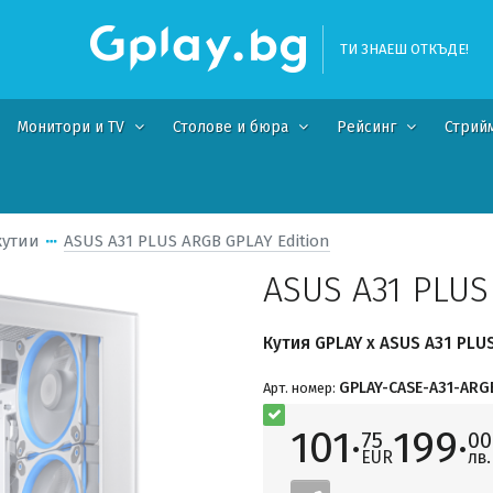
ТИ ЗНАЕШ ОТКЪДЕ!
Монитори и TV
Столове и бюра
Рейсинг
Стрий
кутии
ASUS A31 PLUS ARGB GPLAY Edition
ASUS A31 PLU
Кутия GPLAY x ASUS A31 PLU
GPLAY-CASE-A31-ARG
Арт. номер:
101·
199·
75
00
EUR
лв.