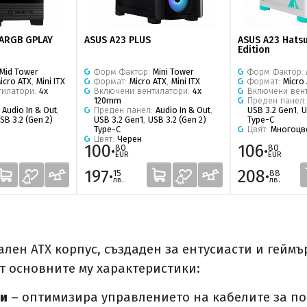
 ARGB GPLAY
ASUS A23 PLUS
ASUS A23 Hats
Edition
Mid Tower
Форм Фактор:
Mini Tower
Форм Фактор:
icro ATX
,
Mini ITX
Формат:
Micro ATX
,
Mini ITX
Формат:
Micro
тилатори:
4x
Включени вентилатори:
4x
Включени вен
120mm
Преден панел
:
Audio In & Out
,
Преден панел:
Audio In & Out
,
USB 3.2 Gen1
,
U
SB 3.2 (Gen 2)
USB 3.2 Gen1
,
USB 3.2 (Gen 2)
Type-C
Type-C
Цвят:
Многоцв
Цвят:
Черен
100·
106·
80
80
EUR
EUR
197·
208·
15
88
лв.
лв.
лен ATX корпус, създаден за ентусиасти и геймър
т основните му характеристики:
ри
– оптимизира управлението на кабелите за по