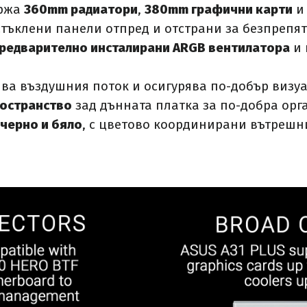
ржа
360mm радиатори
,
380mm графични карти
тъклени панели отпред и отстрани за безпрепя
предварително инсталирани ARGB вентилатора
и 
ва въздушния поток и осигурява по-добър визуа
остранство
зад дънната платка за по-добра орг
черно и бяло
, с цветово координирани вътрешни