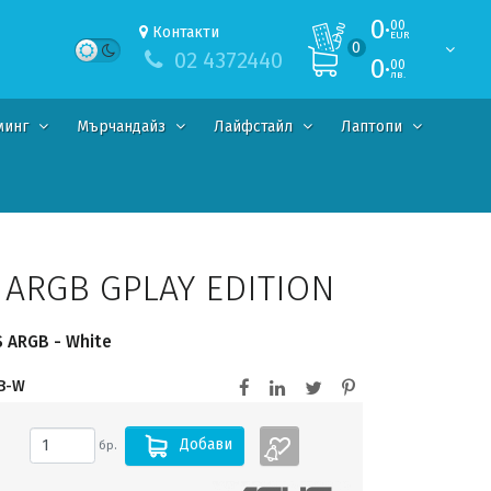
0·
00
Контакти
EUR
0
02 4372440
0·
00
лв.
минг
Мърчандайз
Лайфстайл
Лаптопи
S ARGB GPLAY EDITION
S ARGB - White
B-W
Добави
бр.