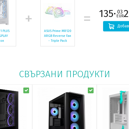
135·
2
03
EUR
Добав
1 PLUS
ASUS Prime MR120
GPLAY
ARGB Reverse Fan
ion
- Triple Pack
СВЪРЗАНИ ПРОДУКТИ