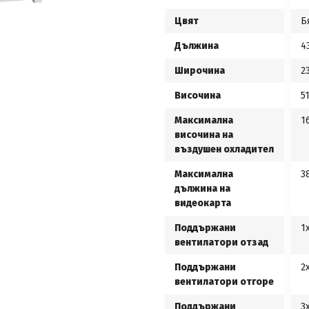
Цвят
Б
Дължина
4
Широчина
2
Височина
5
Максимална
1
височина на
въздушен охладител
Максимална
3
дължина на
видеокарта
Поддържани
1
вентилатори отзад
Поддържани
2
вентилатори отгоре
Поддържани
3