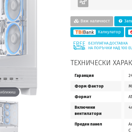
Виж наличност
Запи
Калкулатор
БЕЗПЛАТНА ДОСТАВКА
НА ПОРЪЧКИ НАД 100 E
ТЕХНИЧЕСКИ ХАРА
Гаранция
2
Форм Фактор
M
приближиш
Формат
A
Включени
4
вентилатори
Преден панел
A
C