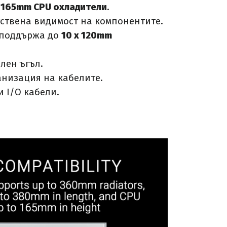
и
165mm CPU охладители
.
тствена видимост на компонентите.
поддържа до
10 x 120mm
лен ъгъл.
анизация на кабелите.
 I/O кабели.