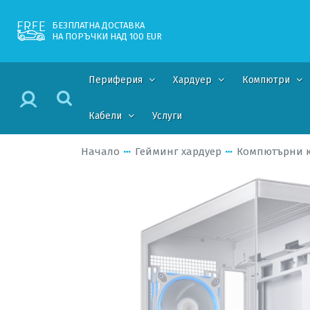
БЕЗПЛАТНА ДОСТАВКА
НА ПОРЪЧКИ НАД 100 EUR
Периферия
Хардуер
Компютри
Кабели
Услуги
Начало
Гейминг хардуер
Компютърни 