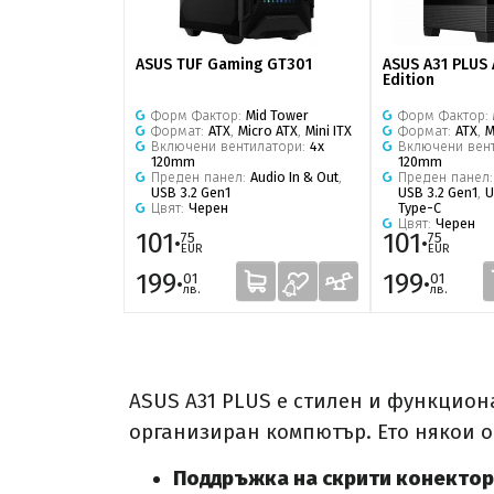
ASUS TUF Gaming GT301
ASUS A31 PLUS
Edition
Форм Фактор:
Mid Tower
Форм Фактор:
Формат:
ATX
,
Micro ATX
,
Mini ITX
Формат:
ATX
,
M
Включени вентилатори:
4x
Включени вен
120mm
120mm
Преден панел:
Audio In & Out
,
Преден панел
USB 3.2 Gen1
USB 3.2 Gen1
,
U
Цвят:
Черен
Type-C
Цвят:
Черен
101·
101·
75
75
EUR
EUR
199·
199·
01
01
лв.
лв.
ASUS A31 PLUS е стилен и функциона
организиран компютър. Ето някои о
Поддръжка на скрити конекто