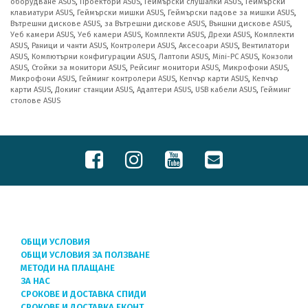
оборудване ASUS
,
Проектори ASUS
,
Геймърски слушалки ASUS
,
Геймърски
клавиатури ASUS
,
Геймърски мишки ASUS
,
Геймърски падове за мишки ASUS
,
Вътрешни дискове ASUS
,
за Вътрешни дискове ASUS
,
Външни дискове ASUS
,
Уеб камери ASUS
,
Уеб камери ASUS
,
Комплекти ASUS
,
Дрехи ASUS
,
Комплекти
ASUS
,
Раници и чанти ASUS
,
Контролери ASUS
,
Аксесоари ASUS
,
Вентилатори
ASUS
,
Компютърни конфигурации ASUS
,
Лаптопи ASUS
,
Mini-PC ASUS
,
Конзоли
ASUS
,
Стойки за монитори ASUS
,
Рейсинг монитори ASUS
,
Микрофони ASUS
,
Микрофони ASUS
,
Гейминг контролери ASUS
,
Кепчър карти ASUS
,
Кепчър
карти ASUS
,
Докинг станции ASUS
,
Адаптери ASUS
,
USB кабели ASUS
,
Гейминг
столове ASUS
ОБЩИ УСЛОВИЯ
ОБЩИ УСЛОВИЯ ЗА ПОЛЗВАНЕ
МЕТОДИ НА ПЛАЩАНЕ
ЗА НАС
СРОКОВЕ И ДОСТАВКА СПИДИ
СРОКОВЕ И ДОСТАВКА ЕКОНТ