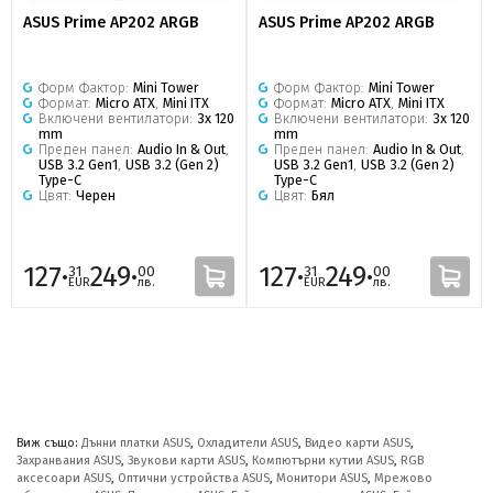
ASUS Prime AP202 ARGB
ASUS Prime AP202 ARGB
Форм Фактор:
Mini Tower
Форм Фактор:
Mini Tower
Формат:
Micro ATX
,
Mini ITX
Формат:
Micro ATX
,
Mini ITX
Включени вентилатори:
3x 120
Включени вентилатори:
3x 120
mm
mm
Преден панел:
Audio In & Out
,
Преден панел:
Audio In & Out
,
USB 3.2 Gen1
,
USB 3.2 (Gen 2)
USB 3.2 Gen1
,
USB 3.2 (Gen 2)
Type-C
Type-C
Цвят:
Черен
Цвят:
Бял
127·
249·
127·
249·
31
00
31
00
EUR
лв.
EUR
лв.
Виж също:
Дънни платки ASUS
,
Охладители ASUS
,
Видео карти ASUS
,
Захранвания ASUS
,
Звукови карти ASUS
,
Компютърни кутии ASUS
,
RGB
аксесоари ASUS
,
Оптични устройства ASUS
,
Монитори ASUS
,
Мрежово