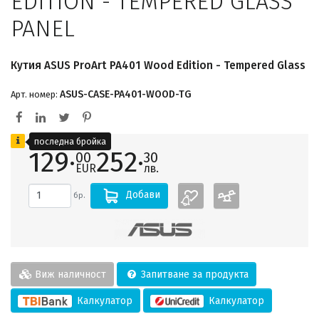
EDITION - TEMPERED GLASS
PANEL
Кутия ASUS ProArt PA401 Wood Edition - Tempered Glass
ASUS-CASE-PA401-WOOD-TG
Арт. номер:
последна бройка
129·
252·
00
30
EUR
лв.
Добави
бр.
Виж наличност
Запитване за продукта
Калкулатор
Калкулатор