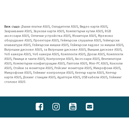
Виж също:
Дънни платки ASUS
,
Охладители ASUS
,
Видео карти ASUS
,
Захранвания ASUS
,
Звукови карти ASUS
,
Компютърни кутии ASUS
,
RGB
аксесоари ASUS
,
Оптични устройства ASUS
,
Монитори ASUS
,
Мрежово
оборудване ASUS
,
Проектори ASUS
,
Геймърски слушалки ASUS
,
Геймърски
клавиатури ASUS
,
Геймърски мишки ASUS
,
Геймърски падове за мишки ASUS
,
Вътрешни дискове ASUS
,
за Вътрешни дискове ASUS
,
Външни дискове ASUS
,
Уеб камери ASUS
,
Уеб камери ASUS
,
Комплекти ASUS
,
Дрехи ASUS
,
Комплекти
ASUS
,
Раници и чанти ASUS
,
Контролери ASUS
,
Аксесоари ASUS
,
Вентилатори
ASUS
,
Компютърни конфигурации ASUS
,
Лаптопи ASUS
,
Mini-PC ASUS
,
Конзоли
ASUS
,
Стойки за монитори ASUS
,
Рейсинг монитори ASUS
,
Микрофони ASUS
,
Микрофони ASUS
,
Гейминг контролери ASUS
,
Кепчър карти ASUS
,
Кепчър
карти ASUS
,
Докинг станции ASUS
,
Адаптери ASUS
,
USB кабели ASUS
,
Гейминг
столове ASUS