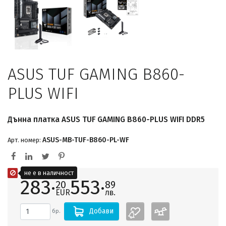
ASUS TUF GAMING B860-
PLUS WIFI
Дънна платка ASUS TUF GAMING B860-PLUS WIFI DDR5
ASUS-MB-TUF-B860-PL-WF
Арт. номер:
не е в наличност
283·
553·
20
89
EUR
лв.
Добави
бр.