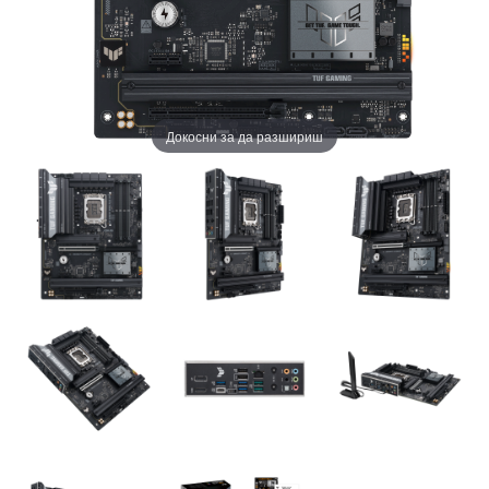
Докосни за да разшириш