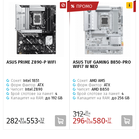
ASUS PRIME Z890-P WIFI
ASUS TUF GAMING B850-PRO
WIFI7 W NEO
Сокет:
Intel 1851
Сокет:
AMD AM5
Форм Фактор:
ATX
Форм Фактор:
ATX
Чипсет:
Intel Z890
Чипсет:
AMD B850
Брой слотове за памет:
4
Брой слотове за памет:
4
Капацитет на RAM:
до 192 GB
Капацитет на RAM:
до 256 GB
312·
36
EUR
282·
553·
296·
580·
91
32
74
37
EUR
лв.
EUR
лв.