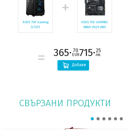
ASUS TUF Gaming
ASUS TUF GAMING
GT301
B860-PLUS WIFI
365·
715·
70
25
EUR
лв.
Добави
СВЪРЗАНИ ПРОДУКТИ