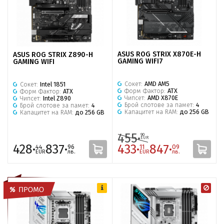
ASUS ROG STRIX X870E-H
ASUS ROG STRIX Z890-H
GAMING WIFI7
GAMING WIFI
Сокет:
AMD AM5
Сокет:
Intel 1851
Форм Фактор:
ATX
Форм Фактор:
ATX
Чипсет:
AMD X870E
Чипсет:
Intel Z890
Брой слотове за памет:
4
Брой слотове за памет:
4
Капацитет на RAM:
до 256 GB
Капацитет на RAM:
до 256 GB
455·
90
EUR
428·
837·
433·
847·
44
96
11
09
EUR
лв.
EUR
лв.