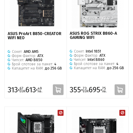
ASUS ROG STRIX B860-A
ASUS ProArt B850-CREATOR
GAMING WIFI
WIFI NEO
Сокет:
Intel 1851
Сокет:
AMD AM5
Форм Фактор:
ATX
Форм Фактор:
ATX
Чипсет:
Intel B860
Чипсет:
AMD B850
Брой слотове за памет:
4
Брой слотове за памет:
4
Капацитет на RAM:
до 256 GB
Капацитет на RAM:
до 256 GB
313·
613·
355·
695·
67
49
73
75
EUR
лв.
EUR
лв.