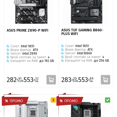
ASUS TUF GAMING B860-
ASUS PRIME Z890-P WIFI
PLUS WIFI
Сокет:
Intel 1851
Сокет:
Intel 1851
Форм Фактор:
ATX
Форм Фактор:
ATX
Чипсет:
Intel B860
Чипсет:
Intel Z890
Брой слотове за памет:
4
Брой слотове за памет:
4
Капацитет на RAM:
до 256 GB
Капацитет на RAM:
до 192 GB
282·
553·
283·
553·
91
32
20
89
EUR
лв.
EUR
лв.