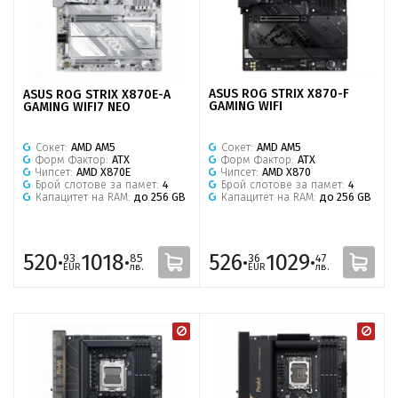
ASUS ROG STRIX X870-F
ASUS ROG STRIX X870E-A
GAMING WIFI
GAMING WIFI7 NEO
Сокет:
AMD AM5
Сокет:
AMD AM5
Форм Фактор:
ATX
Форм Фактор:
ATX
Чипсет:
AMD X870
Чипсет:
AMD X870E
Брой слотове за памет:
4
Брой слотове за памет:
4
Капацитет на RAM:
до 256 GB
Капацитет на RAM:
до 256 GB
520·
1018·
526·
1029·
93
85
36
47
EUR
лв.
EUR
лв.