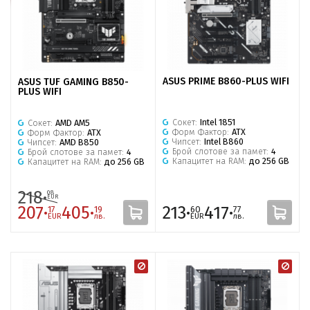
ASUS PRIME B860-PLUS WIFI
ASUS TUF GAMING B850-
PLUS WIFI
Сокет:
Intel 1851
Сокет:
AMD AM5
Форм Фактор:
ATX
Форм Фактор:
ATX
Чипсет:
Intel B860
Чипсет:
AMD B850
Брой слотове за памет:
4
Брой слотове за памет:
4
Капацитет на RAM:
до 256 GB
Капацитет на RAM:
до 256 GB
218·
08
EUR
207·
405·
213·
417·
17
19
60
77
EUR
лв.
EUR
лв.