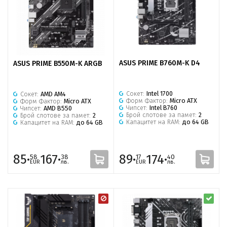
ASUS PRIME B760M-K D4
ASUS PRIME B550M-K ARGB
Сокет:
Intel 1700
Сокет:
AMD AM4
Форм Фактор:
Micro ATX
Форм Фактор:
Micro ATX
Чипсет:
Intel B760
Чипсет:
AMD B550
Брой слотове за памет:
2
Брой слотове за памет:
2
Капацитет на RAM:
до 64 GB
Капацитет на RAM:
до 64 GB
85·
167·
89·
174·
58
38
17
40
EUR
лв.
EUR
лв.