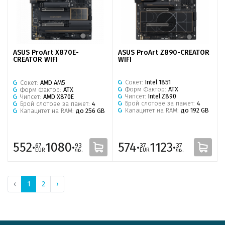
ASUS ProArt Z890-CREATOR
ASUS ProArt X870E-
WIFI
CREATOR WIFI
Сокет:
Intel 1851
Сокет:
AMD AM5
Форм Фактор:
ATX
Форм Фактор:
ATX
Чипсет:
Intel Z890
Чипсет:
AMD X870E
Брой слотове за памет:
4
Брой слотове за памет:
4
Капацитет на RAM:
до 192 GB
Капацитет на RAM:
до 256 GB
552·
1080·
574·
1123·
67
93
37
37
EUR
лв.
EUR
лв.
‹
1
2
›