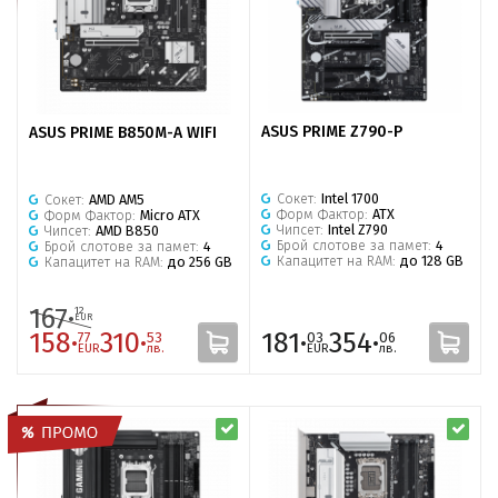
ASUS PRIME Z790-P
ASUS PRIME B850M-A WIFI
Сокет:
Intel 1700
Сокет:
AMD AM5
Форм Фактор:
ATX
Форм Фактор:
Micro ATX
Чипсет:
Intel Z790
Чипсет:
AMD B850
Брой слотове за памет:
4
Брой слотове за памет:
4
Капацитет на RAM:
до 128 GB
Капацитет на RAM:
до 256 GB
167·
12
EUR
158·
310·
181·
354·
77
53
03
06
EUR
лв.
EUR
лв.