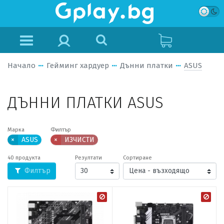
Начало
Гейминг хардуер
Дънни платки
ASUS
ДЪННИ ПЛАТКИ ASUS
Марка
Филтър
×
ASUS
×
ИЗЧИСТИ
40 продукта
Резултати
Сортиране
Филтър