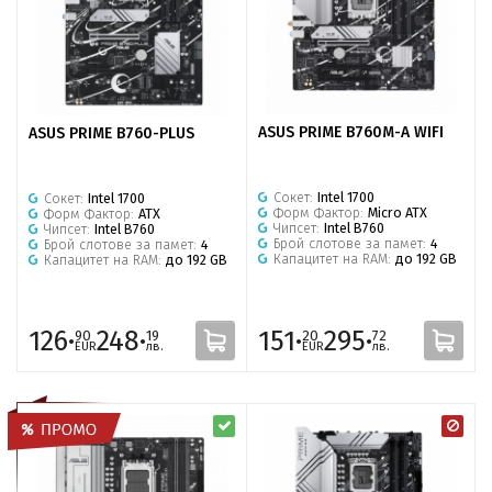
ASUS PRIME B760M-A WIFI
ASUS PRIME B760-PLUS
Сокет:
Intel 1700
Сокет:
Intel 1700
Форм Фактор:
Micro ATX
Форм Фактор:
ATX
Чипсет:
Intel B760
Чипсет:
Intel B760
Брой слотове за памет:
4
Брой слотове за памет:
4
Капацитет на RAM:
до 192 GB
Капацитет на RAM:
до 192 GB
126·
248·
151·
295·
90
19
20
72
EUR
лв.
EUR
лв.