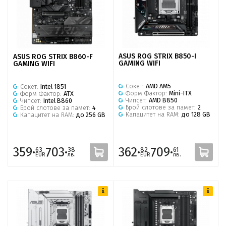
ASUS ROG STRIX B850-I
ASUS ROG STRIX B860-F
GAMING WIFI
GAMING WIFI
Сокет:
AMD AM5
Сокет:
Intel 1851
Форм Фактор:
Mini-ITX
Форм Фактор:
ATX
Чипсет:
AMD B850
Чипсет:
Intel B860
Брой слотове за памет:
2
Брой слотове за памет:
4
Капацитет на RAM:
до 128 GB
Капацитет на RAM:
до 256 GB
359·
703·
362·
709·
63
38
82
61
EUR
лв.
EUR
лв.