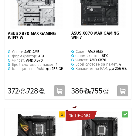
ASUS X870 MAX GAMING
ASUS X870 MAX GAMING
WIFI7
WIFI7 W
Сокет:
AMD AM5
Сокет:
AMD AM5
Форм Фактор:
ATX
Форм Фактор:
ATX
Чипсет:
AMD X870
Чипсет:
AMD X870
Брой слотове за памет:
4
Брой слотове за памет:
4
Капацитет на RAM:
до 256 GB
Капацитет на RAM:
до 256 GB
372·
728·
386·
755·
35
25
34
62
EUR
лв.
EUR
лв.