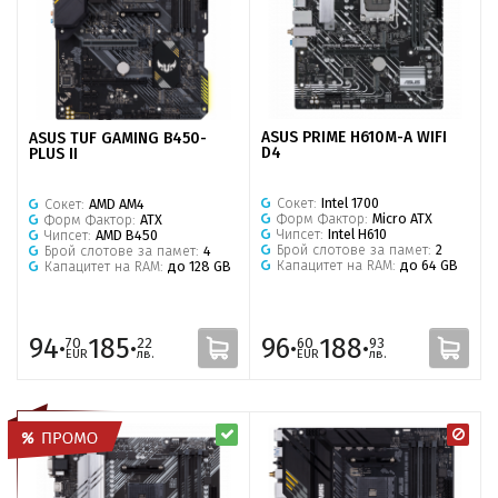
ASUS PRIME H610M-A WIFI
ASUS TUF GAMING B450-
D4
PLUS II
Сокет:
Intel 1700
Сокет:
AMD AM4
Форм Фактор:
Micro ATX
Форм Фактор:
ATX
Чипсет:
Intel H610
Чипсет:
AMD B450
Брой слотове за памет:
2
Брой слотове за памет:
4
Капацитет на RAM:
до 64 GB
Капацитет на RAM:
до 128 GB
94·
185·
96·
188·
70
22
60
93
EUR
лв.
EUR
лв.