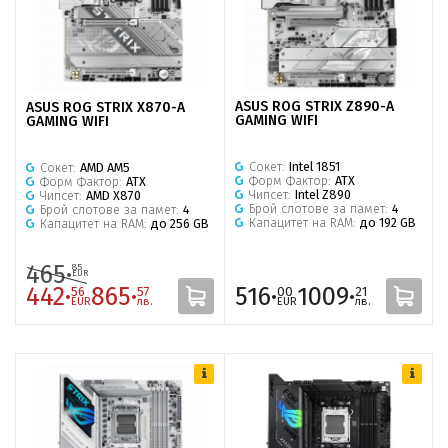
ASUS ROG STRIX Z890-A
ASUS ROG STRIX X870-A
GAMING WIFI
GAMING WIFI
Сокет:
Intel 1851
Сокет:
AMD AM5
Форм Фактор:
ATX
Форм Фактор:
ATX
Чипсет:
Intel Z890
Чипсет:
AMD X870
Брой слотове за памет:
4
Брой слотове за памет:
4
Капацитет на RAM:
до 192 GB
Капацитет на RAM:
до 256 GB
465·
85
EUR
442·
865·
516·
1009·
56
57
00
21
EUR
лв.
EUR
лв.