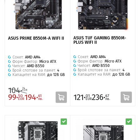
ASUS TUF GAMING B550M-
ASUS PRIME B550M-A WIFI II
PLUS WIFI II
Сокет:
AMD AM4
Сокет:
AMD AM4
Форм Фактор:
Micro ATX
Форм Фактор:
Micro ATX
Чипсет:
AMD B550
Чипсет:
AMD B550
Брой слотове за памет:
4
Брой слотове за памет:
4
Капацитет на RAM:
до 128 GB
Капацитет на RAM:
до 128 GB
104·
74
EUR
99·
194·
121·
236·
50
61
01
67
EUR
лв.
EUR
лв.