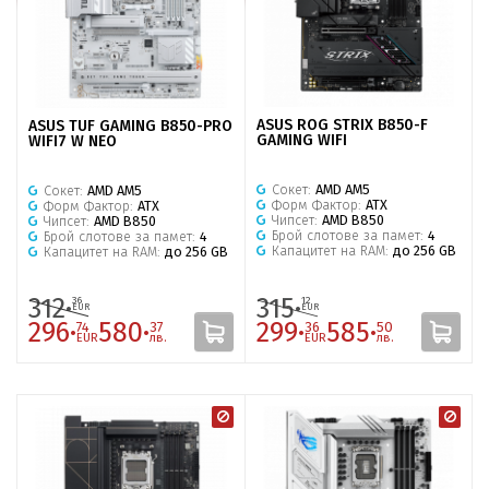
ASUS ROG STRIX B850-F
ASUS TUF GAMING B850-PRO
GAMING WIFI
WIFI7 W NEO
Сокет:
AMD AM5
Сокет:
AMD AM5
Форм Фактор:
ATX
Форм Фактор:
ATX
Чипсет:
AMD B850
Чипсет:
AMD B850
Брой слотове за памет:
4
Брой слотове за памет:
4
Капацитет на RAM:
до 256 GB
Капацитет на RAM:
до 256 GB
312·
315·
36
12
EUR
EUR
296·
580·
299·
585·
74
37
36
50
EUR
лв.
EUR
лв.