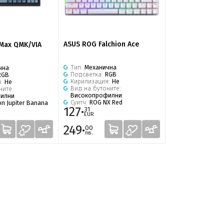
ASUS ROG Falchion Ace
 Max QMK/VIA
Тип:
Механична
чна
Подсветка:
RGB
RGB
Кирилизация:
Не
я:
Не
Вид на бутоните:
ните:
Високопрофилни
илни
Суитч:
ROG NX Red
n Jupiter Banana
127·
31
EUR
249·
00
лв.