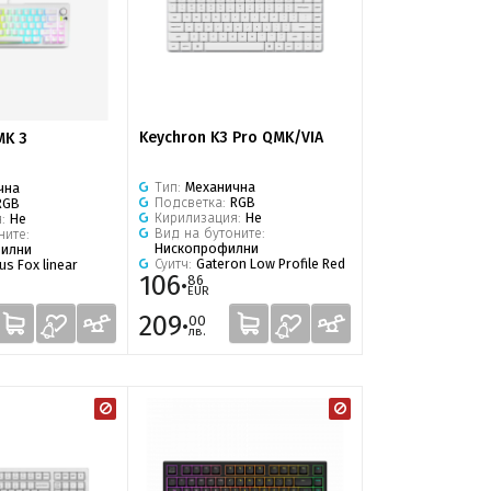
Keychron K3 Pro QMK/VIA
MK 3
Тип:
Механична
чна
Подсветка:
RGB
RGB
Кирилизация:
Не
я:
Не
Вид на бутоните:
ните:
Нископрофилни
илни
Суитч:
Gateron Low Profile Red
us Fox linear
106·
86
EUR
209·
00
лв.