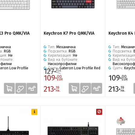
K3 Pro QMK/VIA
Keychron K7 Pro QMK/VIA
Keychron K4
анична
Тип:
Механична
Тип:
Механи
а:
RGB
Подсветка:
RGB
Подсветка:
ция:
Не
Кирилизация:
Не
Кирилизаци
утоните:
Вид на бутоните:
Вид на буто
офилни
Нископрофилни
Високопроф
eron Low Profile
Суитч:
Gateron Low Profile Red
Суитч:
Keych
127·
31
EUR
109·
109·
00
00
EUR
EUR
213·
213·
19
19
лв.
лв.