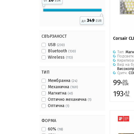
20
от
EUR
349
до
EUR
СВЪРЗАНОСТ
Corsair CL
USB
(230)
Bluetooth
(130)
Тип:
Магн
Подсветк
Wireless
(113)
Кирилиза
Вид на б
Високоп
ТИП
Суитч:
CO
99·
Мембранна
00
(24)
EUR
Механична
(169)
193·
63
Магнитна
(41)
лв.
Оптично механична
(1)
Оптична
(1)
ФОРМА
60%
(18)