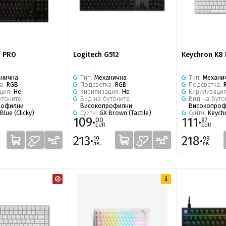
G PRO
Logitech G512
Keychron K8
анична
Тип:
Механична
Тип:
Механи
а:
RGB
Подсветка:
RGB
Подсветка:
ция:
Не
Кирилизация:
Не
Кирилизаци
утоните:
Вид на бутоните:
Вид на буто
рофилни
Високопрофилни
Високопроф
Blue (Clicky)
Суитч:
GX Brown (Tactile)
Суитч:
Keych
109·
111·
00
97
EUR
EUR
213·
218·
19
99
лв.
лв.