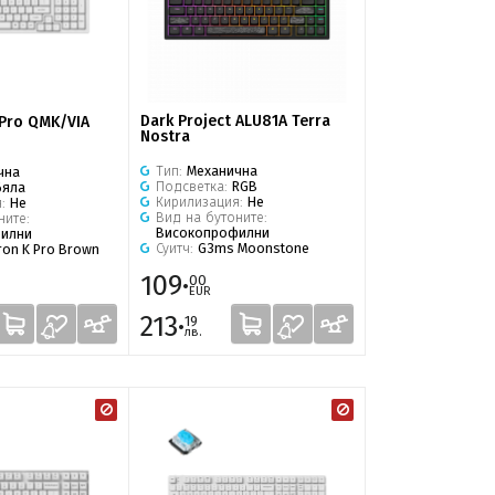
Dark Project ALU81A Terra
 Pro QMK/VIA
Nostra
Тип:
Механична
чна
Подсветка:
RGB
Бяла
Кирилизация:
Не
я:
Не
Вид на бутоните:
ните:
Високопрофилни
илни
Суитч:
G3ms Moonstone
ron K Pro Brown
109·
00
EUR
213·
19
лв.