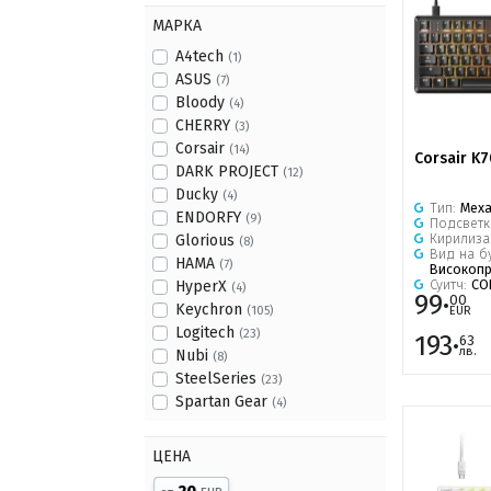
МАРКА
A4tech
(1)
ASUS
(7)
Bloody
(4)
CHERRY
(3)
Corsair
(14)
Corsair K
DARK PROJECT
(12)
Ducky
(4)
Тип:
Мех
ENDORFY
(9)
Подсветк
Кирилиза
Glorious
(8)
Вид на б
HAMA
(7)
Високоп
Суитч:
CO
HyperX
(4)
99·
00
Keychron
EUR
(105)
Logitech
(23)
193·
63
лв.
Nubi
(8)
SteelSeries
(23)
Spartan Gear
(4)
ЦЕНА