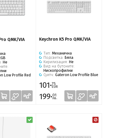
Keychron K5 Pro QMK/VIA
Pro QMK/VIA
Тип:
Механична
чна
Подсветка:
Бяла
RGB
Кирилизация:
Не
я:
Не
Вид на бутоните:
ните:
Нископрофилни
лни
Суитч:
Gateron Low Profile Blue
n Low Profile Red
101·
75
EUR
199·
01
лв.