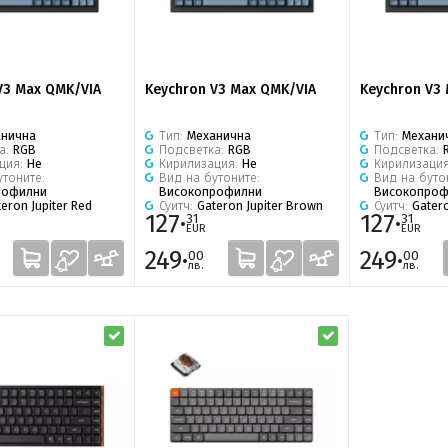
V3 Max QMK/VIA
Keychron V3 Max QMK/VIA
Keychron V3
анична
Тип:
Механична
Тип:
Механи
а:
RGB
Подсветка:
RGB
Подсветка:
ция:
Не
Кирилизация:
Не
Кирилизаци
утоните:
Вид на бутоните:
Вид на буто
рофилни
Високопрофилни
Високопроф
eron Jupiter Red
Суитч:
Gateron Jupiter Brown
Суитч:
Gatero
127·
127·
31
31
EUR
EUR
249·
249·
00
00
лв.
лв.