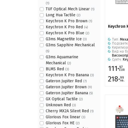
(1)
TUF Optical Mech Linear
(1)
Long Hua Tactile
(2)
Keychron K Pro Brown
(1)
Keychron 
Keychron K Pro Red
(4)
Keychron K Pro Blue
(2)
G3ms Magnetite Ice
Тип:
Мех
(3)
Подсветк
G3ms Sapphire Mechanical
Кирилиза
Вид на б
(5)
Високоп
G3ms Aquamarine
Суитч:
Ke
Mechanical
(2)
111·
97
BLMS Red
(3)
EUR
Keychron K Pro Banana
(3)
218·
99
лв.
Gateron Jupiter Red
(7)
Gateron Jupiter Brown
(9)
Gateron Jupiter Banana
(5)
GX Optical Tactile
(2)
Unknown Red
(3)
Cherry MX2A Silent Red
(1)
Glorious Fox linear
(3)
Glorious Fox HE
(2)