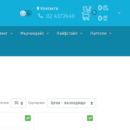
0·
00
Контакти
EUR
0
02 4372440
0·
00
лв.
минг
Мърчандайз
Лайфстайл
Лаптопи
лтати
Сортиране