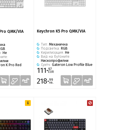
Keychron K5 Pro QMK/VIA
 Pro QMK/VIA
Тип:
Механична
чна
Подсветка:
RGB
RGB
Кирилизация:
Не
я:
Не
Вид на бутоните:
ните:
Нископрофилни
илни
Суитч:
Gateron Low Profile Blue
ron K Pro Red
111·
97
EUR
218·
99
лв.