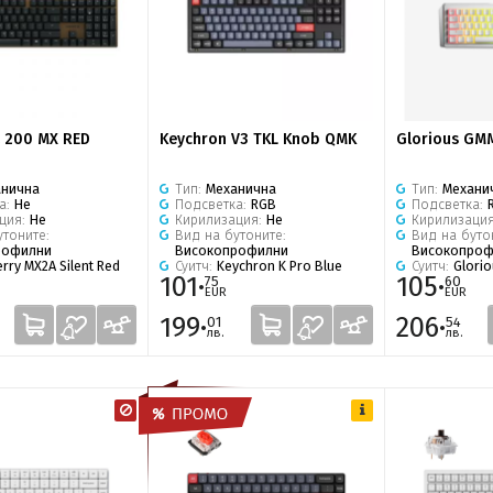
 200 MX RED
Keychron V3 TKL Knob QMK
Glorious GM
анична
Тип:
Механична
Тип:
Механи
а:
Не
Подсветка:
RGB
Подсветка:
ция:
Не
Кирилизация:
Не
Кирилизаци
утоните:
Вид на бутоните:
Вид на буто
рофилни
Високопрофилни
Високопроф
rry MX2A Silent Red
Суитч:
Keychron K Pro Blue
Суитч:
Glorio
101·
105·
75
60
EUR
EUR
199·
206·
01
54
лв.
лв.