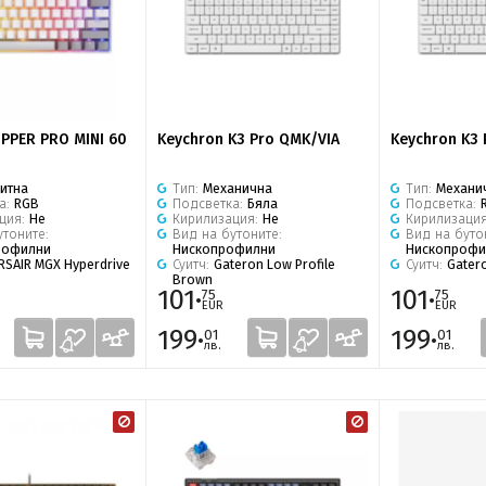
IPPER PRO MINI 60
Keychron K3 Pro QMK/VIA
Keychron K3 
итна
Тип:
Механична
Тип:
Механи
а:
RGB
Подсветка:
Бяла
Подсветка:
ция:
Не
Кирилизация:
Не
Кирилизаци
утоните:
Вид на бутоните:
Вид на буто
рофилни
Нископрофилни
Нископрофи
RSAIR MGX Hyperdrive
Суитч:
Gateron Low Profile
Суитч:
Gatero
Brown
101·
101·
75
75
EUR
EUR
199·
199·
01
01
лв.
лв.