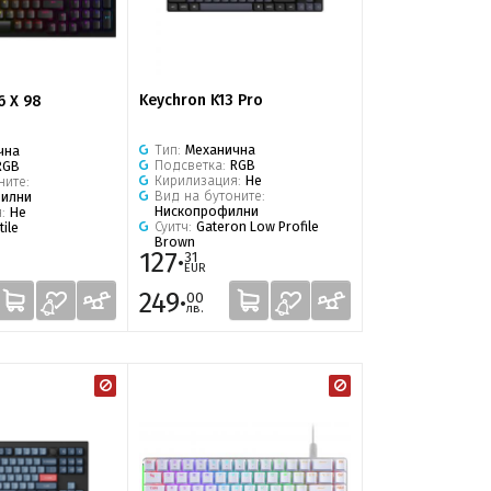
Keychron K13 Pro
6 X 98
Тип:
Механична
чна
Подсветка:
RGB
RGB
Кирилизация:
Не
ните:
Вид на бутоните:
илни
Нископрофилни
я:
Не
Суитч:
Gateron Low Profile
tile
Brown
127·
31
EUR
249·
00
лв.