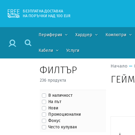
БЕЗПЛАТНА ДОСТАВКА
НА ПОРЪЧКИ НАД 100 EUR
Периферия
Хардуер
Компютри
Кабели
Услуги
Начало
ФИЛТЪР
ГЕЙМ
236 продукта
В наличност
На път
Нови
Промоционални
Фокус
Често купуван