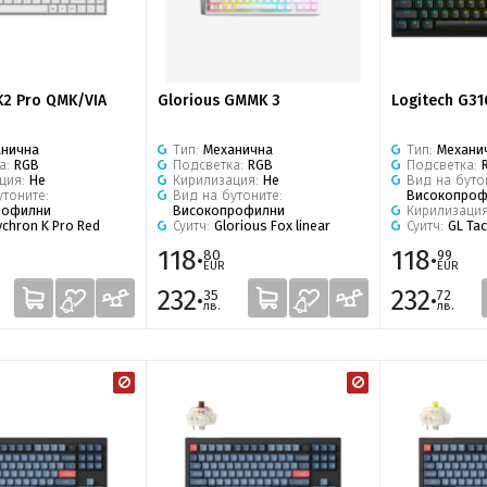
K2 Pro QMK/VIA
Glorious GMMK 3
Logitech G31
анична
Тип:
Механична
Тип:
Механи
а:
RGB
Подсветка:
RGB
Подсветка:
ция:
Не
Кирилизация:
Не
Вид на буто
утоните:
Вид на бутоните:
Високопроф
рофилни
Високопрофилни
Кирилизаци
ychron K Pro Red
Суитч:
Glorious Fox linear
Суитч:
GL Tac
118·
118·
80
99
EUR
EUR
232·
232·
35
72
лв.
лв.