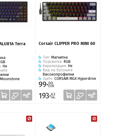
Corsair CLIPPER PRO MINI 60
 ALU81A Terra
Тип:
Магнитна
чна
Подсветка:
RGB
RGB
Кирилизация:
Не
я:
Не
Вид на бутоните:
ните:
Високопрофилни
илни
Суитч:
CORSAIR MGX Hyperdrive
 Moonstone
99·
00
EUR
193·
63
лв.