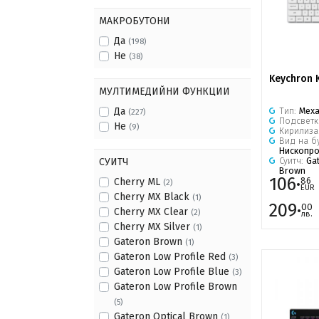
МАКРОБУТОНИ
Да
(198)
Не
(38)
Keychron 
МУЛТИМЕДИЙНИ ФУНКЦИИ
Да
Тип:
Мех
(227)
Подсветк
Не
(9)
Кирилиза
Вид на б
Нископр
Суитч:
Gat
СУИТЧ
Brown
106·
86
Cherry ML
(2)
EUR
Cherry MX Black
(1)
209·
00
Cherry MX Clear
(2)
лв.
Cherry MX Silver
(1)
Gateron Brown
(1)
Gateron Low Profile Red
(3)
Gateron Low Profile Blue
(3)
Gateron Low Profile Brown
(5)
Gateron Optical Brown
(1)