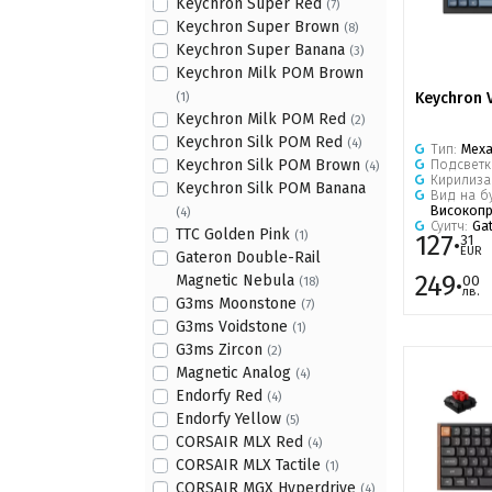
Keychron Super Red
(7)
Keychron Super Brown
(8)
Keychron Super Banana
(3)
Keychron Milk POM Brown
Keychron 
(1)
Keychron Milk POM Red
(2)
Keychron Silk POM Red
(4)
Тип:
Мех
Подсветк
Keychron Silk POM Brown
(4)
Кирилиза
Keychron Silk POM Banana
Вид на б
Високоп
(4)
Суитч:
Gat
TTC Golden Pink
(1)
127·
31
EUR
Gateron Double-Rail
249·
Magnetic Nebula
00
(18)
лв.
G3ms Moonstone
(7)
G3ms Voidstone
(1)
G3ms Zircon
(2)
Magnetic Analog
(4)
Endorfy Red
(4)
Endorfy Yellow
(5)
CORSAIR MLX Red
(4)
CORSAIR MLX Tactile
(1)
CORSAIR MGX Hyperdrive
(4)