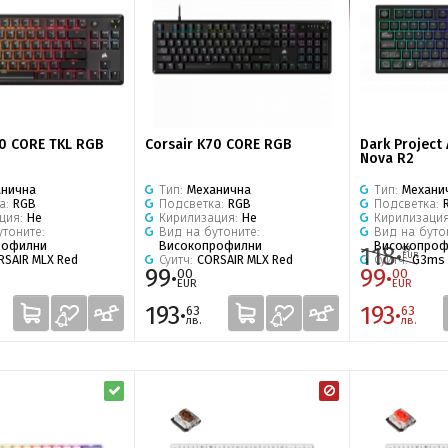
70 CORE TKL RGB
Corsair K70 CORE RGB
Dark Project
Nova R2
анична
Тип:
Механична
Тип:
Механи
а:
RGB
Подсветка:
RGB
Подсветка:
ция:
Не
Кирилизация:
Не
Кирилизаци
утоните:
Вид на бутоните:
Вид на буто
рофилни
Високопрофилни
Високопроф
118·
99
EUR
RSAIR MLX Red
Суитч:
CORSAIR MLX Red
Суитч:
G3ms
99·
99·
00
00
EUR
EUR
193·
193·
63
63
лв.
лв.