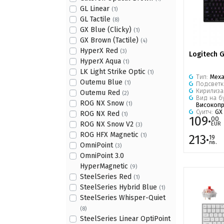
GL Linear
(1)
GL Tactile
(8)
GX Blue (Clicky)
(1)
GX Brown (Tactile)
(4)
HyperX Red
(3)
Logitech 
HyperX Aqua
(1)
LK Light Strike Optic
(1)
Тип:
Мех
Outemu Blue
(1)
Подсветк
Кирилиза
Outemu Red
(2)
Вид на б
ROG NX Snow
(1)
Високоп
Суитч:
GX 
ROG NX Red
(1)
109·
00
ROG NX Snow V2
EUR
(3)
ROG HFX Magnetic
213·
(1)
19
лв.
OmniPoint
(3)
OmniPoint 3.0
HyperMagnetic
(9)
SteelSeries Red
(1)
SteelSeries Hybrid Blue
(1)
SteelSeries Whisper-Quiet
(8)
SteelSeries Linear OptiPoint