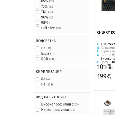
65%
(12)
75%
(51)
TKL
(76)
96%
(20)
98%
(1)
Full Size
(58)
CHERRY KC
ПОДСВЕТКА
Тип:
Мех
Подсветк
Не
(11)
Кирилиза
Бяла
(11)
Вид на б
Високоп
RGB
(214)
Суитч:
Che
101·
75
EUR
КИРИЛИЗАЦИЯ
199·
01
лв.
Да
(4)
Не
(231)
ВИД НА БУТОНИТЕ
Високопрофилни
(203)
Нископрофилни
(29)