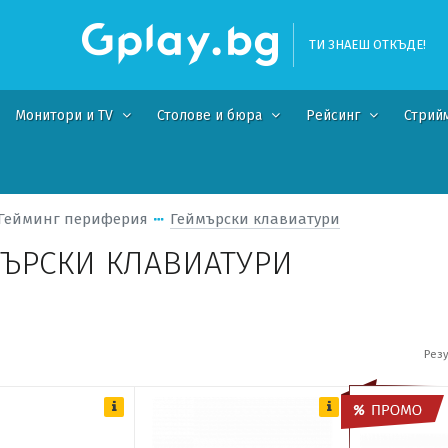
ТИ ЗНАЕШ ОТКЪДЕ!
Монитори и TV
Столове и бюра
Рейсинг
Стрий
Гейминг периферия
Геймърски клавиатури
ЪРСКИ КЛАВИАТУРИ
Резу