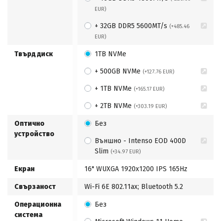
EUR)
+ 32GB DDR5 5600MT/s
(+485.46
EUR)
Твърд диск
1TB NVMe
+ 500GB NVMe
(+127.76 EUR)
+ 1TB NVMe
(+165.17 EUR)
+ 2TB NVMe
(+303.19 EUR)
Оптично
Без
устройство
Външно - Intenso EOD 400D
Slim
(+34.97 EUR)
Екран
16" WUXGA 1920x1200 IPS 165Hz
Свързаност
Wi-Fi 6E 802.11ax; Bluetooth 5.2
Операционна
Без
система