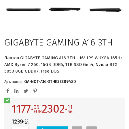
GIGABYTE GAMING A16 3TH
Лаптоп GIGABYTE GAMING A16 3TH - 16" IPS WUXGA 165Hz,
AMD Ryzen 7 260, 16GB DDR5, 1TB SSD Gen4, Nvidia RTX
5050 8GB GDDR7, Free DOS
GA-NOT-A16-3THK3EE894SD
Арт. номер:
1177·
2302·
05
11
EUR
лв.
1239·
00
EUR