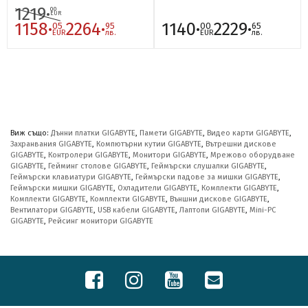
1219·
00
EUR
1158·
2264·
1140·
2229·
05
95
00
65
EUR
лв.
EUR
лв.
Виж също:
Дънни платки GIGABYTE
,
Памети GIGABYTE
,
Видео карти GIGABYTE
,
Захранвания GIGABYTE
,
Компютърни кутии GIGABYTE
,
Вътрешни дискове
GIGABYTE
,
Контролери GIGABYTE
,
Монитори GIGABYTE
,
Мрежово оборудване
GIGABYTE
,
Гейминг столове GIGABYTE
,
Геймърски слушалки GIGABYTE
,
Геймърски клавиатури GIGABYTE
,
Геймърски падове за мишки GIGABYTE
,
Геймърски мишки GIGABYTE
,
Охладители GIGABYTE
,
Комплекти GIGABYTE
,
Комплекти GIGABYTE
,
Комплекти GIGABYTE
,
Външни дискове GIGABYTE
,
Вентилатори GIGABYTE
,
USB кабели GIGABYTE
,
Лаптопи GIGABYTE
,
Mini-PC
GIGABYTE
,
Рейсинг монитори GIGABYTE