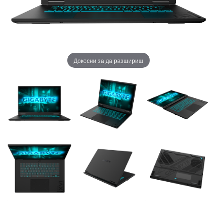
Докосни за да разшириш