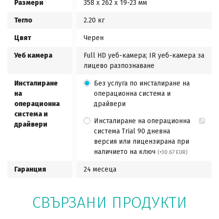
Размери
358 x 262 x 19-23 мм
Тегло
2.20 кг
Цвят
Черен
Уеб камера
Full HD уеб-камера; IR уеб-камера за
лицево разпознаване
Инсталиране
Без услуга по инсталиране на
на
операционна система и
операционна
драйвери
система и
Инсталиране на операционна
драйвери
система Trial 90 дневна
версия или лицензирана при
наличието на ключ
(+30.67 EUR)
Гаранция
24 месеца
СВЪРЗАНИ ПРОДУКТИ