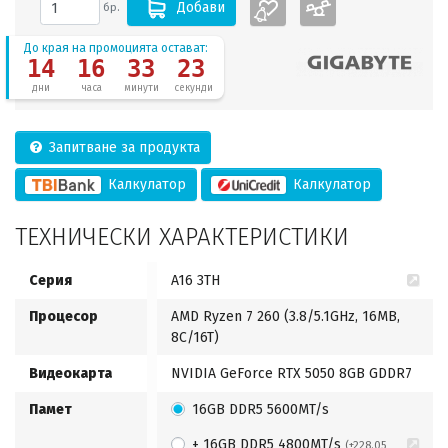
Добави
бр.
До края на промоцията остават:
14
16
33
23
дни
часа
минути
секунди
Запитване за продукта
Калкулатор
Калкулатор
ТЕХНИЧЕСКИ ХАРАКТЕРИСТИКИ
Серия
A16 3TH
Процесор
AMD Ryzen 7 260 (3.8/5.1GHz, 16MB,
8C/16T)
Видеокарта
NVIDIA GeForce RTX 5050 8GB GDDR7
Памет
16GB DDR5 5600MT/s
+ 16GB DDR5 4800MT/s
(+228.05