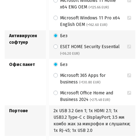
Microsoft Windows 11 Home
x64 ENG OEM
(+125.66 EUR)
Microsoft Windows 11 Pro x64
English OEM
(+162.60 EUR)
Антивирусен
Без
софтуер
ESET HOME Security Essential
(+36.20 EUR)
Офис пакет
Без
Microsoft 365 Apps for
business
(+130.80 EUR)
Microsoft Office Home and
Business 2024
(+275.48 EUR)
Портове
2x USB 3.2 Gen 1; 1x HDMI 2.1; 1x
USB3.2 Type-C с DisplayPort; 3.5 мм
комбо жак за микрофон и слушалки;
1x RJ-45; 1x USB 2.0