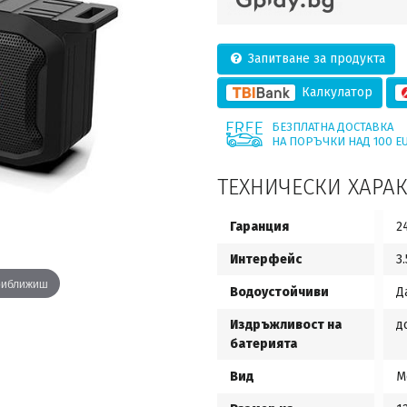
Запитване за продукта
Калкулатор
БЕЗПЛАТНА ДОСТАВКА
НА ПОРЪЧКИ НАД 100 E
ТЕХНИЧЕСКИ ХАРА
Гаранция
2
Интерфейс
3
приближиш
Водоустойчиви
Д
Издръжливост на
д
батерията
Вид
М