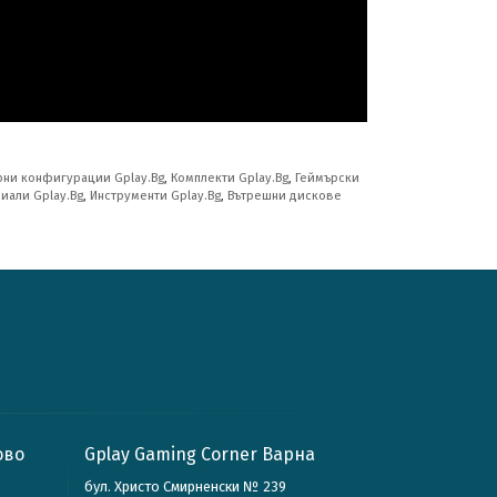
ни конфигурации Gplay.Bg
,
Комплекти Gplay.Bg
,
Геймърски
иали Gplay.Bg
,
Инструменти Gplay.Bg
,
Вътрешни дискове
ово
Gplay Gaming Corner Варна
бул. Христо Смирненски № 239