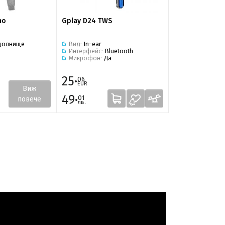
ho
Gplay D24 TWS
Gplay Mic Stan
долнище
Вид:
In-ear
Интерфейс:
Bluetooth
Микрофон:
Да
25·
14·
06
82
EUR
EUR
Виж
49·
28·
01
99
повече
лв.
лв.