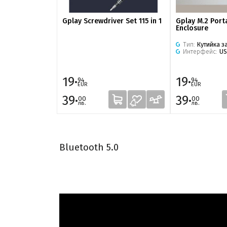
Gplay Screwdriver Set 115 in 1
Gplay M.2 Port
Enclosure
Тип:
Кутийка за
Интерфейс:
US
19·
19·
94
94
EUR
EUR
39·
39·
00
00
лв.
лв.
Bluetooth 5.0