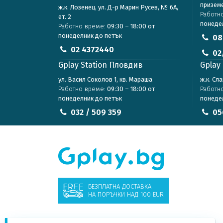
призем
ж.к. Лозенец, ул. Д-р Марин Русев, № 6А,
Работн
ет. 2
понеде
Работно време:
09:30 – 18:00 от
понеделник до петък
08
02 4372440
02
Gplay Station Пловдив
Gplay 
ул. Васил Соколов 1, кв. Мараша
ж.к. Сл
Работно време:
09:30 – 18:00 от
Работн
понеделник до петък
понеде
032 / 509 359
05
БЕЗПЛАТНА ДОСТАВКА
НА ПОРЪЧКИ НАД 100 EUR