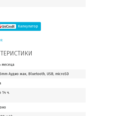
Калкулатор
UR
КТЕРИСТИКИ
4 месеца
.5mm Аудио жак, Bluetooth, USB, microSD
а
о 14 ч.
оно