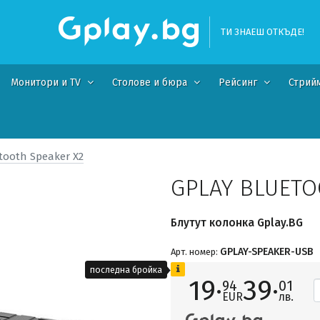
ТИ ЗНАЕШ ОТКЪДЕ!
Монитори и TV
Столове и бюра
Рейсинг
Стрий
tooth Speaker X2
GPLAY BLUETO
Блутут колонка Gplay.BG
GPLAY-SPEAKER-USB
Арт. номер:
последна бройка
19·
39·
94
01
EUR
лв.