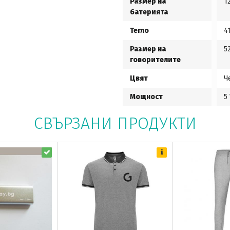
Размер на
1
батерията
Тегло
4
Размер на
5
говорителите
Цвят
Ч
Мощност
5
СВЪРЗАНИ ПРОДУКТИ