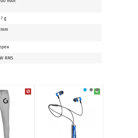
200 mAh
17 g
2mm
ерен
 W RMS