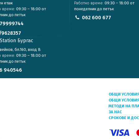
ен етаж
Работно време:
09:30 – 18:00 от
о време:
09:30 – 18:00 от
понеделник до петък
лник до петък
062 600 677
79999744
/9628357
Station Бургас
авейков, бл.160, вход В
о време:
09:30 – 18:00 от
лник до петък
6 940546
ОБЩИ УСЛОВИ
ОБЩИ УСЛОВИЯ
МЕТОДИ НА ПЛ
ЗА НАС
СРОКОВЕ И ДО