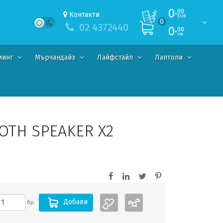
0·
00
Контакти
EUR
0
02 4372440
0·
00
лв.
минг
Мърчандайз
Лайфстайл
Лаптопи
OTH SPEAKER X2
Добави
бр.