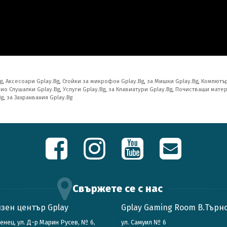
g
,
Аксесоари Gplay.Bg
,
Стойки за микрофон Gplay.Bg
,
за Мишки Gplay.Bg
,
Компютър
ио Слушалки Gplay.Bg
,
Услуги Gplay.Bg
,
за Клавиатури Gplay.Bg
,
Почистващи матер
Bg
,
за Захранвания Gplay.Bg
Свържете се с нас
зен център Gplay
Gplay Gaming Room В.Търн
зенец, ул. Д-р Марин Русев, № 6,
ул. Самуил № 6