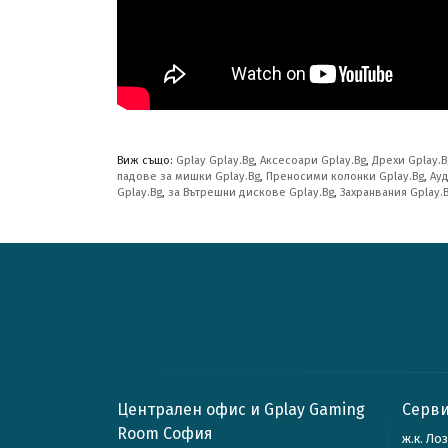
Виж също:
Gplay Gplay.Bg
,
Аксесоари Gplay.Bg
,
Дрехи Gplay.B
падове за мишки Gplay.Bg
,
Преносими колонки Gplay.Bg
,
Ауд
Gplay.Bg
,
за Вътрешни дискове Gplay.Bg
,
Захранвания Gplay.
Централен офис и Gplay Gaming
Серви
Room София
ж.к. Ло