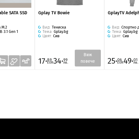
able SATA SSD
Gplay TV Bowie
GplayTV Adelp
 M.2
Вид:
Тениска
Вид:
Спортно 
B 3.1 Gen 1
Тема:
Gplay.bg
Тема:
Gplay.bg
Цвят:
Сив
Цвят:
Сив
Виж
17·
34·
25·
49·
89
99
06
01
повече
EUR
лв.
EUR
лв.