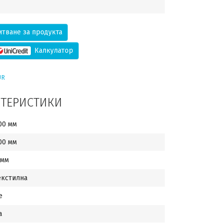
тване за продукта
Калкулатор
UR
КТЕРИСТИКИ
00 мм
00 мм
 мм
екстилна
е
а