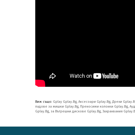
Виж също:
Gplay Gplay.Bg
,
Аксесоари Gplay.Bg
,
Дрехи Gplay.B
падове за мишки Gplay.Bg
,
Преносими колонки Gplay.Bg
,
Ауд
Gplay.Bg
,
за Вътрешни дискове Gplay.Bg
,
Захранвания Gplay.