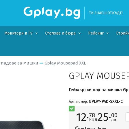
ТИ ЗНАЕШ ОТКЪДЕ!
Монитори и TV
Столове и бюра
Рейсинг
Стрий
 падове за мишки
Gplay Mousepad XXL
GPLAY MOUSEP
Геймърски пад за мишка Gpl
GPLAY-PAD-SXXL-C
Арт. номер:
12·
25·
78
00
EUR
лв.