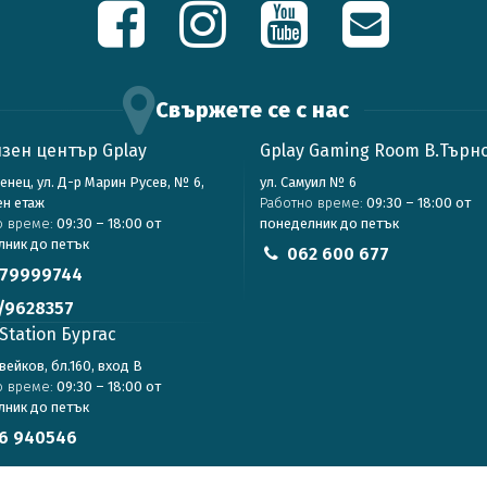
Свържете се с нас
зен център Gplay
Gplay Gaming Room В.Търн
зенец, ул. Д-р Марин Русев, № 6,
ул. Самуил № 6
ен етаж
Работно време:
09:30 – 18:00 от
о време:
09:30 – 18:00 от
понеделник до петък
лник до петък
062 600 677
79999744
/9628357
Station Бургас
авейков, бл.160, вход В
о време:
09:30 – 18:00 от
лник до петък
6 940546