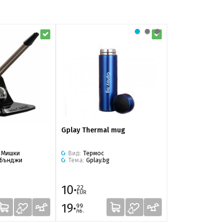
Gplay Thermal mug
Gplay Cleaning 
:
Мишки
Вид:
Термос
Бънджи
Тема:
Gplay.bg
10·
10·
22
18
EUR
EUR
19·
19·
99
91
лв.
лв.