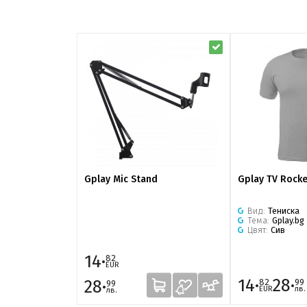
Gplay Mic Stand
Gplay TV Rocke
Вид:
Тениска
Тема:
Gplay.bg
Цвят:
Сив
14·
82
EUR
14·
28·
28·
82
99
99
EUR
лв.
лв.