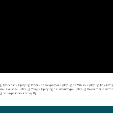
g
,
Аксесоари Gplay.Bg
,
Стойки за микрофон Gplay.Bg
,
за Мишки Gplay.Bg
,
Компютър
ио Слушалки Gplay.Bg
,
Услуги Gplay.Bg
,
за Клавиатури Gplay.Bg
,
Почистващи матер
Bg
,
за Захранвания Gplay.Bg