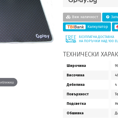
Виж наличност
Запи
Калкулатор
БЕЗПЛАТНА ДОСТАВКА
НА ПОРЪЧКИ НАД 100 E
ТЕХНИЧЕСКИ ХАРА
Широчина
9
Височина
4
приближиш
Дебелина
4
Повърхност
Т
Подсветка
Н
Обшивка
Д