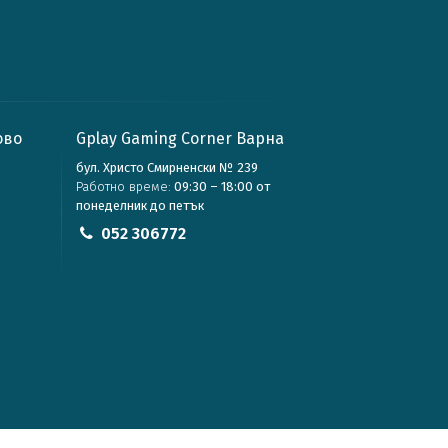
ово
Gplay Gaming Corner Варна
бул. Христо Смирненски № 239
Работно време:
09:30 – 18:00 от
понеделник до петък
052 306772