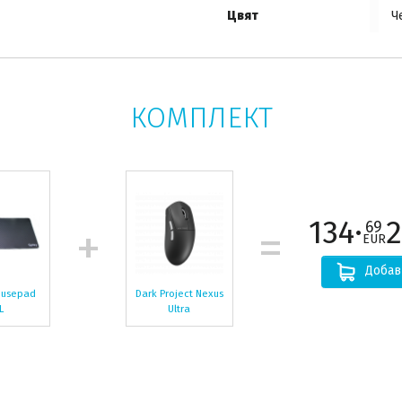
Цвят
Ч
КОМПЛЕКТ
134·
2
69
EUR
Добав
ousepad
Dark Project Nexus
L
Ultra