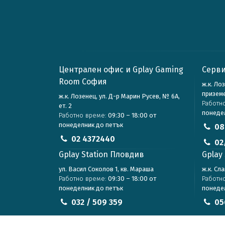
Централен офис и Gplay Gaming
Серви
Room София
ж.к. Ло
призем
ж.к. Лозенец, ул. Д-р Марин Русев, № 6А,
Работн
ет. 2
понеде
Работно време:
09:30 – 18:00 от
понеделник до петък
08
02 4372440
02
Gplay Station Пловдив
Gplay 
ул. Васил Соколов 1, кв. Мараша
ж.к. Сл
Работно време:
09:30 – 18:00 от
Работн
понеделник до петък
понеде
032 / 509 359
05