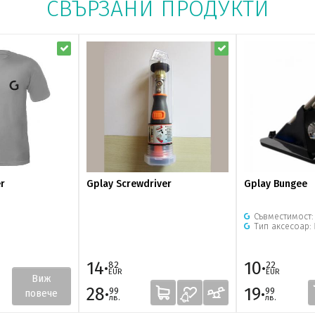
СВЪРЗАНИ ПРОДУКТИ
r
Gplay Screwdriver
Gplay Bungee
Съвместимост
Тип аксесоар:
14·
10·
82
22
EUR
EUR
Виж
28·
19·
99
99
повече
лв.
лв.