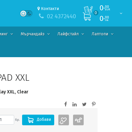
0·
00
Контакти
EUR
0
02 4372440
0·
00
лв.
минг
Мърчандайз
Лайфстайл
Лаптопи
AD XXL
ay XXL, Clear
Добави
бр.