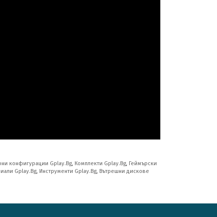
ни конфигурации Gplay.Bg
,
Комплекти Gplay.Bg
,
Геймърски
иали Gplay.Bg
,
Инструменти Gplay.Bg
,
Вътрешни дискове