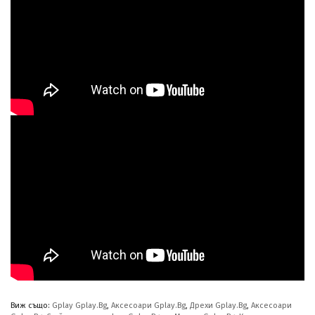
Виж също:
Gplay Gplay.Bg
,
Аксесоари Gplay.Bg
,
Дрехи Gplay.Bg
,
Аксесоари