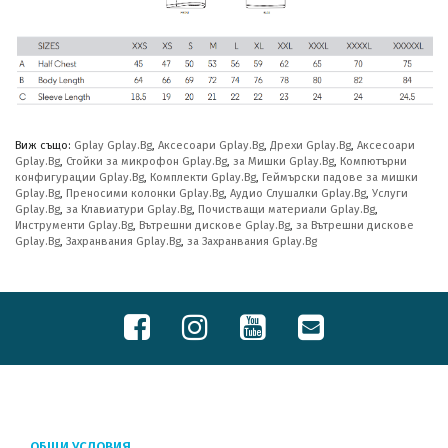
Виж също:
Gplay Gplay.Bg
,
Аксесоари Gplay.Bg
,
Дрехи Gplay.Bg
,
Аксесоари
Gplay.Bg
,
Стойки за микрофон Gplay.Bg
,
за Мишки Gplay.Bg
,
Компютърни
конфигурации Gplay.Bg
,
Комплекти Gplay.Bg
,
Геймърски падове за мишки
Gplay.Bg
,
Преносими колонки Gplay.Bg
,
Аудио Слушалки Gplay.Bg
,
Услуги
Gplay.Bg
,
за Клавиатури Gplay.Bg
,
Почистващи материали Gplay.Bg
,
Инструменти Gplay.Bg
,
Вътрешни дискове Gplay.Bg
,
за Вътрешни дискове
Gplay.Bg
,
Захранвания Gplay.Bg
,
за Захранвания Gplay.Bg
ОБЩИ УСЛОВИЯ