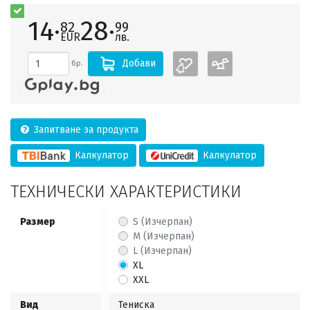
14·
28·
82
99
EUR
лв.
Добави
бр.
Запитване за продукта
Калкулатор
Калкулатор
ТЕХНИЧЕСКИ ХАРАКТЕРИСТИКИ
Размер
S (Изчерпан)
M (Изчерпан)
L (Изчерпан)
XL
XXL
Вид
Тениска