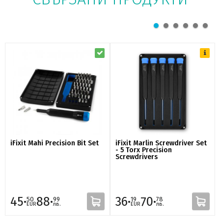
iFixit Mahi Precision Bit Set
iFixit Marlin Screwdriver Set
- 5 Torx Precision
Screwdrivers
45·
88·
36·
70·
50
99
19
78
EUR
лв.
EUR
лв.