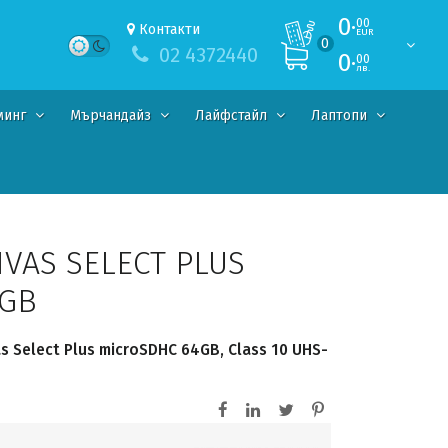
0·
00
Контакти
EUR
0
02 4372440
0·
00
лв.
минг
Мърчандайз
Лайфстайл
Лаптопи
VAS SELECT PLUS
4GB
s Select Plus microSDHC 64GB, Class 10 UHS-