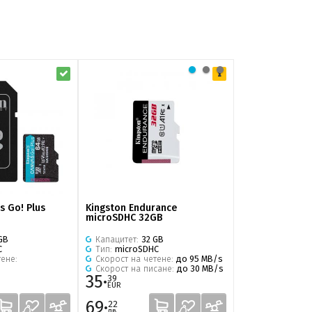
s Go! Plus
Kingston Endurance
Kingston Canva
microSDHC 32GB
SD 128GB
GB
Капацитет:
32 GB
Капацитет:
128
C
Тип:
microSDHC
Тип:
SDXC
тене:
Скорост на четене:
до 95 MB/s
Скорост на че
Скорост на писане:
до 30 MB/s
35·
38·
39
81
EUR
EUR
69·
75·
22
91
лв.
лв.