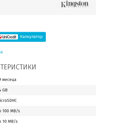
Калкулатор
UR
КТЕРИСТИКИ
9 месеца
4 GB
icroSDHC
о 100 MB/s
о 10 MB/s