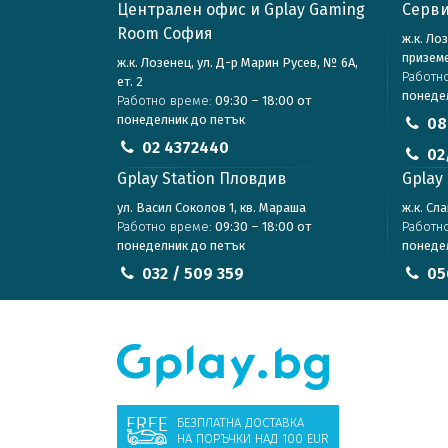
Централен офис и Gplay Gaming
Серви
Room София
ж.к. Ло
призем
ж.к. Лозенец, ул. Д-р Марин Русев, № 6А,
Работн
ет. 2
понеде
Работно време:
09:30 – 18:00 от
понеделник до петък
08
02 4372440
02
Gplay Station Пловдив
Gplay 
ул. Васил Соколов 1, кв. Мараша
ж.к. Сл
Работно време:
09:30 – 18:00 от
Работн
понеделник до петък
понеде
032 / 509 359
05
БЕЗПЛАТНА ДОСТАВКА
НА ПОРЪЧКИ НАД 100 EUR