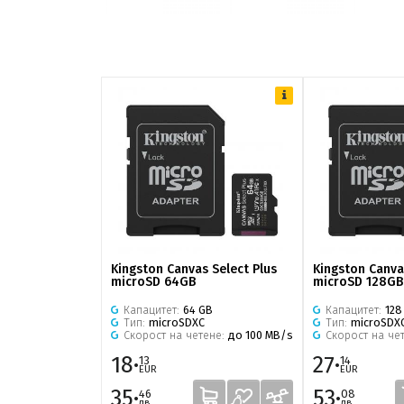
Kingston Canvas Select Plus
Kingston Canva
microSD 64GB
microSD 128GB
Капацитет:
64 GB
Капацитет:
128
Тип:
microSDXC
Тип:
microSDX
Скорост на четене:
до 100 MB/s
Скорост на че
18·
27·
13
14
EUR
EUR
35·
53·
46
08
лв.
лв.