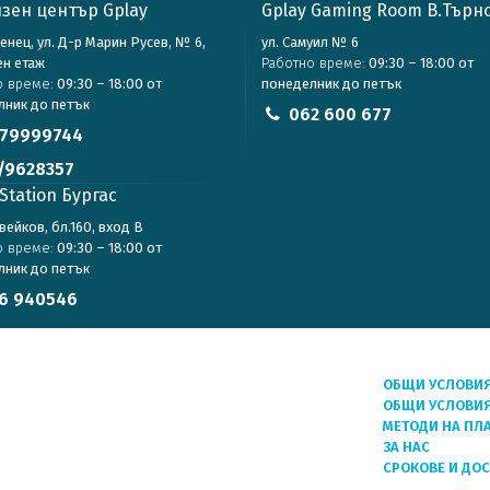
зен център Gplay
Gplay Gaming Room В.Търн
зенец, ул. Д-р Марин Русев, № 6,
ул. Самуил № 6
ен етаж
Работно време:
09:30 – 18:00 от
о време:
09:30 – 18:00 от
понеделник до петък
лник до петък
062 600 677
79999744
/9628357
Station Бургас
авейков, бл.160, вход В
о време:
09:30 – 18:00 от
лник до петък
6 940546
ОБЩИ УСЛОВИ
ОБЩИ УСЛОВИЯ
МЕТОДИ НА ПЛ
ЗА НАС
СРОКОВЕ И ДО