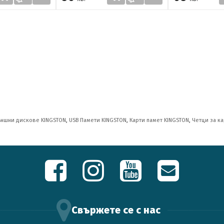
ъншни дискове KINGSTON
,
USB Памети KINGSTON
,
Карти памет KINGSTON
,
Четци за к
Свържете се с нас