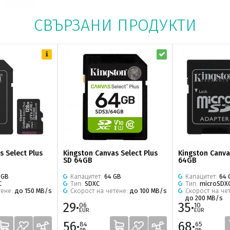
СВЪРЗАНИ ПРОДУКТИ
s Select Plus
Kingston Canvas Select Plus
Kingston Canva
SD 64GB
64GB
 GB
Капацитет:
64 GB
Капацитет:
64 
C
Тип:
SDXC
Тип:
microSDX
тене:
до 150 MB/s
Скорост на четене:
до 100 MB/s
Скорост на че
до 200 MB/s
29·
35·
06
10
EUR
EUR
56·
68·
84
65
лв.
лв.