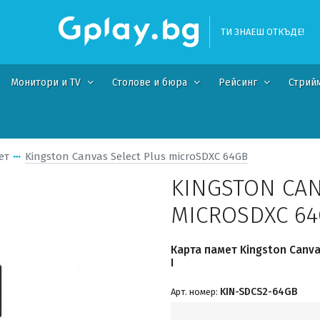
ТИ ЗНАЕШ ОТКЪДЕ!
Монитори и TV
Столове и бюра
Рейсинг
Стрий
ет
Kingston Canvas Select Plus microSDXC 64GB
KINGSTON CAN
MICROSDXC 6
Карта памет Kingston Canva
I
KIN-SDCS2-64GB
Арт. номер: