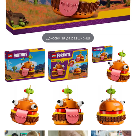
Докосни за да разшириш