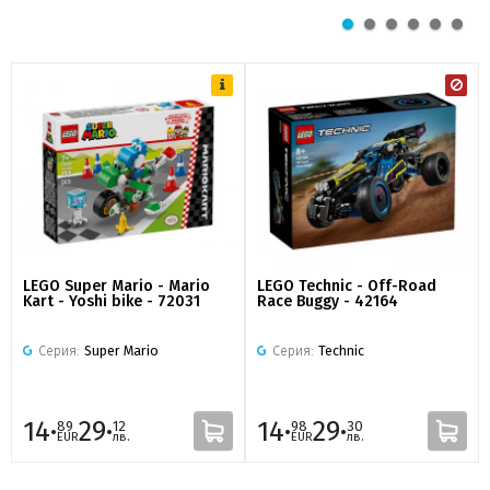
LEGO Super Mario - Mario
LEGO Technic - Off-Road
Kart - Yoshi bike - 72031
Race Buggy - 42164
Серия:
Super Mario
Серия:
Technic
14·
29·
14·
29·
89
12
98
30
EUR
лв.
EUR
лв.