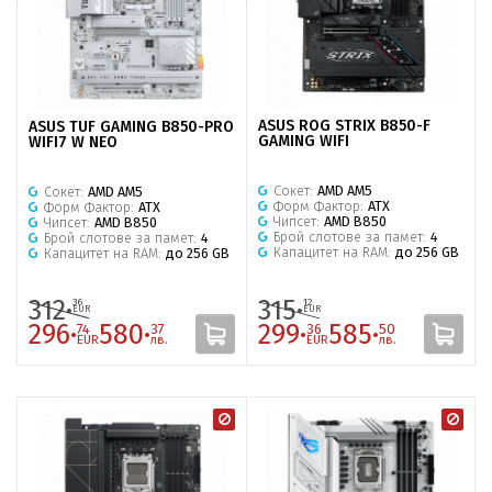
ASUS ROG STRIX B850-F
ASUS TUF GAMING B850-PRO
GAMING WIFI
WIFI7 W NEO
Сокет:
AMD AM5
Сокет:
AMD AM5
Форм Фактор:
ATX
Форм Фактор:
ATX
Чипсет:
AMD B850
Чипсет:
AMD B850
Брой слотове за памет:
4
Брой слотове за памет:
4
Капацитет на RAM:
до 256 GB
Капацитет на RAM:
до 256 GB
312·
315·
36
12
EUR
EUR
296·
580·
299·
585·
74
37
36
50
EUR
лв.
EUR
лв.