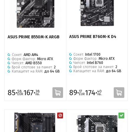
ASUS PRIME B760M-K D4
ASUS PRIME B550M-K ARGB
Сокет:
Intel 1700
Сокет:
AMD AM4
Форм Фактор:
Micro ATX
Форм Фактор:
Micro ATX
Чипсет:
Intel B760
Чипсет:
AMD B550
Брой слотове за памет:
2
Брой слотове за памет:
2
Капацитет на RAM:
до 64 GB
Капацитет на RAM:
до 64 GB
85·
167·
89·
174·
58
38
17
40
EUR
лв.
EUR
лв.