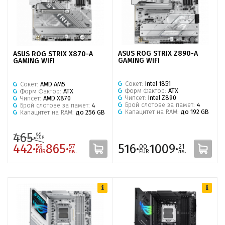
ASUS ROG STRIX Z890-A
ASUS ROG STRIX X870-A
GAMING WIFI
GAMING WIFI
Сокет:
Intel 1851
Сокет:
AMD AM5
Форм Фактор:
ATX
Форм Фактор:
ATX
Чипсет:
Intel Z890
Чипсет:
AMD X870
Брой слотове за памет:
4
Брой слотове за памет:
4
Капацитет на RAM:
до 192 GB
Капацитет на RAM:
до 256 GB
465·
85
EUR
442·
865·
516·
1009·
56
57
00
21
EUR
лв.
EUR
лв.