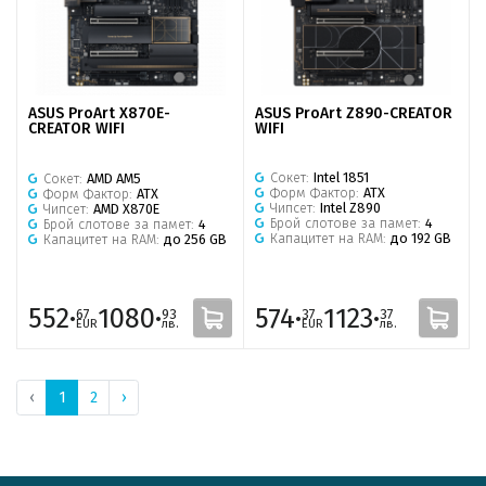
ASUS ProArt Z890-CREATOR
ASUS ProArt X870E-
WIFI
CREATOR WIFI
Сокет:
Intel 1851
Сокет:
AMD AM5
Форм Фактор:
ATX
Форм Фактор:
ATX
Чипсет:
Intel Z890
Чипсет:
AMD X870E
Брой слотове за памет:
4
Брой слотове за памет:
4
Капацитет на RAM:
до 192 GB
Капацитет на RAM:
до 256 GB
552·
1080·
574·
1123·
67
93
37
37
EUR
лв.
EUR
лв.
‹
1
2
›