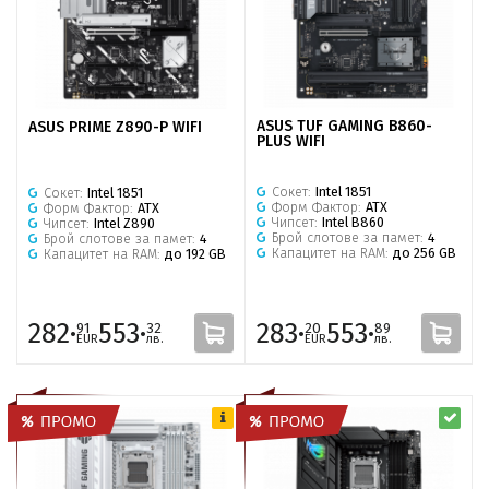
ASUS TUF GAMING B860-
ASUS PRIME Z890-P WIFI
PLUS WIFI
Сокет:
Intel 1851
Сокет:
Intel 1851
Форм Фактор:
ATX
Форм Фактор:
ATX
Чипсет:
Intel B860
Чипсет:
Intel Z890
Брой слотове за памет:
4
Брой слотове за памет:
4
Капацитет на RAM:
до 256 GB
Капацитет на RAM:
до 192 GB
282·
553·
283·
553·
91
32
20
89
EUR
лв.
EUR
лв.