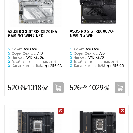
ASUS ROG STRIX X870-F
ASUS ROG STRIX X870E-A
GAMING WIFI
GAMING WIFI7 NEO
Сокет:
AMD AM5
Сокет:
AMD AM5
Форм Фактор:
ATX
Форм Фактор:
ATX
Чипсет:
AMD X870
Чипсет:
AMD X870E
Брой слотове за памет:
4
Брой слотове за памет:
4
Капацитет на RAM:
до 256 GB
Капацитет на RAM:
до 256 GB
520·
1018·
526·
1029·
93
85
36
47
EUR
лв.
EUR
лв.