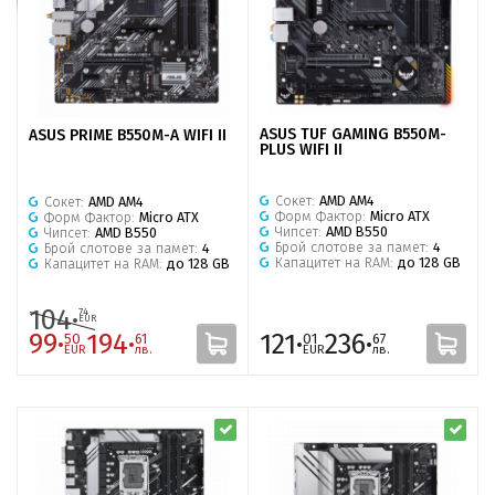
ASUS TUF GAMING B550M-
ASUS PRIME B550M-A WIFI II
PLUS WIFI II
Сокет:
AMD AM4
Сокет:
AMD AM4
Форм Фактор:
Micro ATX
Форм Фактор:
Micro ATX
Чипсет:
AMD B550
Чипсет:
AMD B550
Брой слотове за памет:
4
Брой слотове за памет:
4
Капацитет на RAM:
до 128 GB
Капацитет на RAM:
до 128 GB
104·
74
EUR
99·
194·
121·
236·
50
61
01
67
EUR
лв.
EUR
лв.