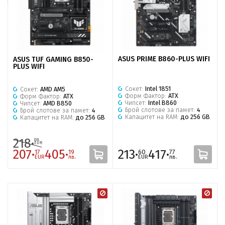
ASUS PRIME B860-PLUS WIFI
ASUS TUF GAMING B850-
PLUS WIFI
Сокет:
Intel 1851
Сокет:
AMD AM5
Форм Фактор:
ATX
Форм Фактор:
ATX
Чипсет:
Intel B860
Чипсет:
AMD B850
Брой слотове за памет:
4
Брой слотове за памет:
4
Капацитет на RAM:
до 256 GB
Капацитет на RAM:
до 256 GB
218·
08
EUR
207·
405·
213·
417·
17
19
60
77
EUR
лв.
EUR
лв.