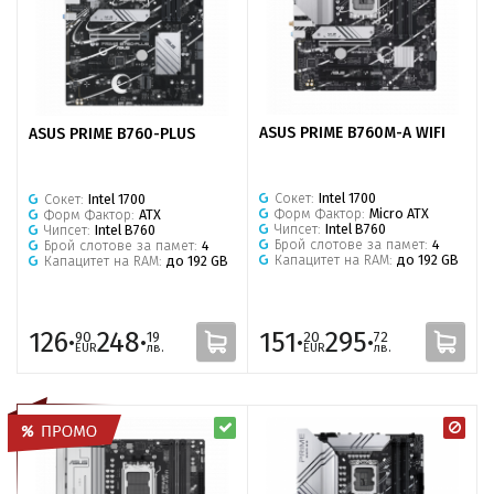
ASUS PRIME B760M-A WIFI
ASUS PRIME B760-PLUS
Сокет:
Intel 1700
Сокет:
Intel 1700
Форм Фактор:
Micro ATX
Форм Фактор:
ATX
Чипсет:
Intel B760
Чипсет:
Intel B760
Брой слотове за памет:
4
Брой слотове за памет:
4
Капацитет на RAM:
до 192 GB
Капацитет на RAM:
до 192 GB
126·
248·
151·
295·
90
19
20
72
EUR
лв.
EUR
лв.