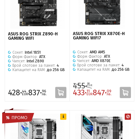
ASUS ROG STRIX X870E-H
ASUS ROG STRIX Z890-H
GAMING WIFI7
GAMING WIFI
Сокет:
AMD AM5
Сокет:
Intel 1851
Форм Фактор:
ATX
Форм Фактор:
ATX
Чипсет:
AMD X870E
Чипсет:
Intel Z890
Брой слотове за памет:
4
Брой слотове за памет:
4
Капацитет на RAM:
до 256 GB
Капацитет на RAM:
до 256 GB
455·
90
EUR
428·
837·
433·
847·
44
96
11
09
EUR
лв.
EUR
лв.