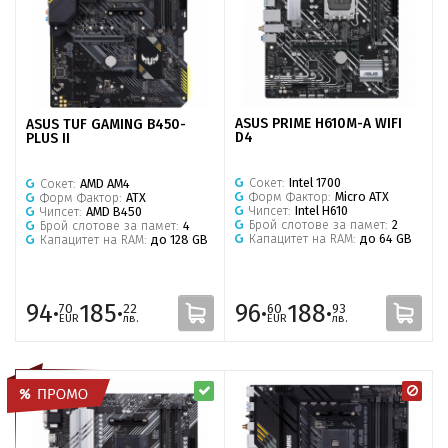
ASUS PRIME H610M-A WIFI
ASUS TUF GAMING B450-
D4
PLUS II
Сокет:
Intel 1700
Сокет:
AMD AM4
Форм Фактор:
Micro ATX
Форм Фактор:
ATX
Чипсет:
Intel H610
Чипсет:
AMD B450
Брой слотове за памет:
2
Брой слотове за памет:
4
Капацитет на RAM:
до 64 GB
Капацитет на RAM:
до 128 GB
94·
185·
96·
188·
70
22
60
93
EUR
лв.
EUR
лв.