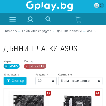
Начало
Гейминг хардуер
Дънни платки
ASUS
ДЪННИ ПЛАТКИ ASUS
Марка
Филтър
×
ASUS
×
ИЗЧИСТИ
40 продукта
Резултати
Сортиране
Филтър