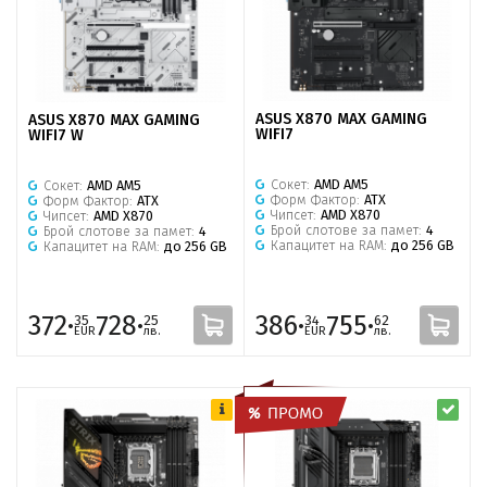
ASUS X870 MAX GAMING
ASUS X870 MAX GAMING
WIFI7
WIFI7 W
Сокет:
AMD AM5
Сокет:
AMD AM5
Форм Фактор:
ATX
Форм Фактор:
ATX
Чипсет:
AMD X870
Чипсет:
AMD X870
Брой слотове за памет:
4
Брой слотове за памет:
4
Капацитет на RAM:
до 256 GB
Капацитет на RAM:
до 256 GB
372·
728·
386·
755·
35
25
34
62
EUR
лв.
EUR
лв.