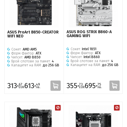
ASUS ROG STRIX B860-A
ASUS ProArt B850-CREATOR
GAMING WIFI
WIFI NEO
Сокет:
Intel 1851
Сокет:
AMD AM5
Форм Фактор:
ATX
Форм Фактор:
ATX
Чипсет:
Intel B860
Чипсет:
AMD B850
Брой слотове за памет:
4
Брой слотове за памет:
4
Капацитет на RAM:
до 256 GB
Капацитет на RAM:
до 256 GB
313·
613·
355·
695·
67
49
73
75
EUR
лв.
EUR
лв.