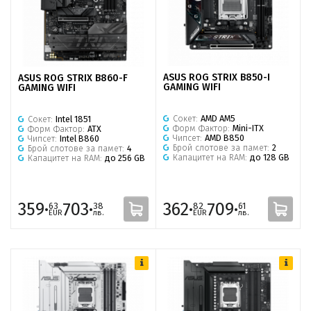
ASUS ROG STRIX B850-I
ASUS ROG STRIX B860-F
GAMING WIFI
GAMING WIFI
Сокет:
AMD AM5
Сокет:
Intel 1851
Форм Фактор:
Mini-ITX
Форм Фактор:
ATX
Чипсет:
AMD B850
Чипсет:
Intel B860
Брой слотове за памет:
2
Брой слотове за памет:
4
Капацитет на RAM:
до 128 GB
Капацитет на RAM:
до 256 GB
359·
703·
362·
709·
63
38
82
61
EUR
лв.
EUR
лв.