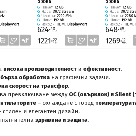
GDDR6
GDDR6
Памет:
12 GB
Памет:
12 GB
ream
Ядра:
3072 Stream
Ядра:
3072 St
MHz
Честота:
2220 MHz
Честота:
2280 
Шина:
192 bit
Шина:
192 bit
DisplayPort
Изходи:
HDMI
,
DisplayPort
Изходи:
HDMI
,
624·
648·
40
89
EUR
EUR
1221·
1269·
22
12
лв.
лв.
ва
висока производителност
и
ефективност
.
а
бърза обработка
на графични задачи.
ока скорост на трансфер
.
ява превключване между
OC (овърклок) и Silent 
ентилаторите
– охлаждане според
температурат
 стилен и елегантен дизайн.
опълнителна
здравина и защита
.