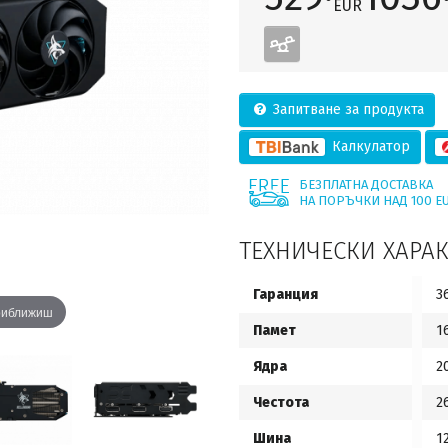
EUR
Запитване за продукта
Калкулатор
БЕЗПЛАТНА ДОСТАВКА
НА ПОРЪЧКИ НАД 100 E
ТЕХНИЧЕСКИ ХАРА
Гаранция
3
приближиш
Памет
1
Ядра
2
Честота
2
Шина
1