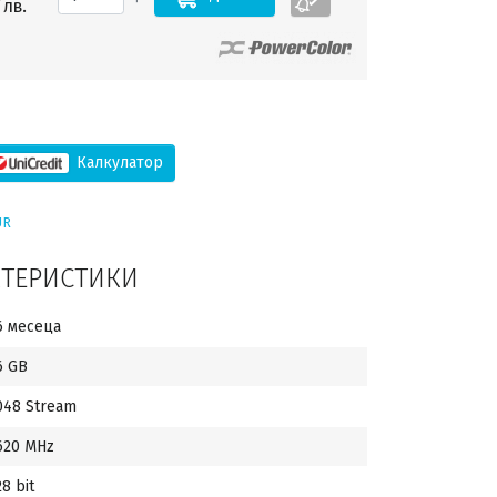
лв.
Калкулатор
UR
КТЕРИСТИКИ
6 месеца
6 GB
048 Stream
620 MHz
28 bit