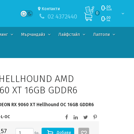
0·
00
Контакти
EUR
0
02 4372440
0·
00
лв.
минг
Мърчандайз
Лайфстайл
Лаптопи
HELLHOUND AMD
60 XT 16GB GDDR6
DEON RX 9060 XT Hellhound OC 16GB GDDR6
-L-OC
·
57
Добави
бр.