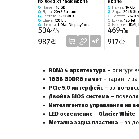
RX 9060 XT 16GB GDDR6
GDDR6
Памет:
16 GB
Памет:
16 GB
Ядра:
2048 Stream
Ядра:
2048 St
Честота:
2620 MHz
Честота:
2620 
Шина:
128 bit
Шина:
128 bit
Изходи:
HDMI
,
DisplayPort
Изходи:
HDMI
,
504·
469·
83
20
EUR
EUR
987·
917·
36
68
лв.
лв.
RDNA 4 архитектура
– осигуря
16GB GDDR6 памет
– гарантир
PCIe 5.0 интерфейс
– за
по-вис
Двойна BIOS система
– позвол
Интелигентно управление на в
LED осветление – Glacier White
–
Метална задна пластина
– за д