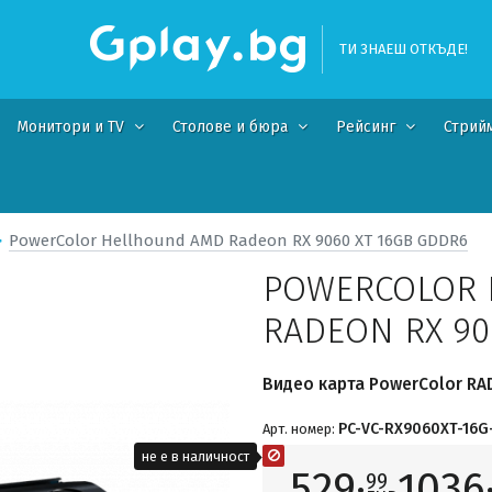
ТИ ЗНАЕШ ОТКЪДЕ!
Монитори и TV
Столове и бюра
Рейсинг
Стрий
PowerColor Hellhound AMD Radeon RX 9060 XT 16GB GDDR6
POWERCOLOR 
RADEON RX 90
Видео карта PowerColor RA
PC-VC-RX9060XT-16G
Арт. номер:
не е в наличност
529·
1036
99