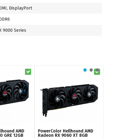
DMI, DisplayPort
DDR6
X 9000 Series
llhound AMD
PowerColor Hellhound AMD
PowerColor Re
0 GRE 12GB
Radeon RX 9060 XT 8GB
Radeon RX 907