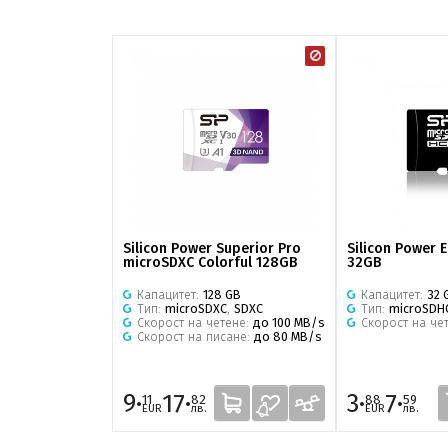
Silicon Power Superior Pro
Silicon Power 
microSDXC Colorful 128GB
32GB
Капацитет:
128 GB
Капацитет:
32 
Тип:
microSDXC
,
SDXC
Тип:
microSDH
Скорост на четене:
до 100 MB/s
Скорост на че
Скорост на писане:
до 80 MB/s
9·
17·
3·
7·
11
82
88
59
EUR
лв.
EUR
лв.