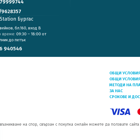
79999744
/9628357
Station Бургас
авейков, бл.160, вход В
о време:
09:30 – 18:00 от
лник до петък
6 940546
ОБЩИ УСЛОВИ
ОБЩИ УСЛОВИЯ
МЕТОДИ НА ПЛ
ЗА НАС
СРОКОВЕ И ДО
възникване на спор, свързан с покупка онлайн можете да ползвате сайта