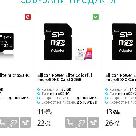
Elite microSDHC
Silicon Power Elite Colorful
Silicon Power E
microSDHC Card 32GB
microSDXC Car
GB
Капацитет:
32 GB
Капацитет:
64 
C
Тип:
microSDHC
Тип:
microSDX
тене:
до 100 MB/s
Скорост на четене:
до 100 MB/s
Скорост на че
Скорост на писане:
до 10 MB/s
Скорост на пи
11·
13·
65
44
EUR
EUR
22·
26·
79
29
лв.
лв.