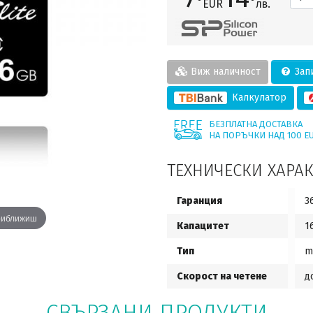
EUR
лв.
Виж наличност
Запи
Калкулатор
БЕЗПЛАТНА ДОСТАВКА
НА ПОРЪЧКИ НАД 100 E
ТЕХНИЧЕСКИ ХАРА
Гаранция
3
приближиш
Капацитет
1
Тип
m
Скорост на четене
д
СВЪРЗАНИ ПРОДУКТИ