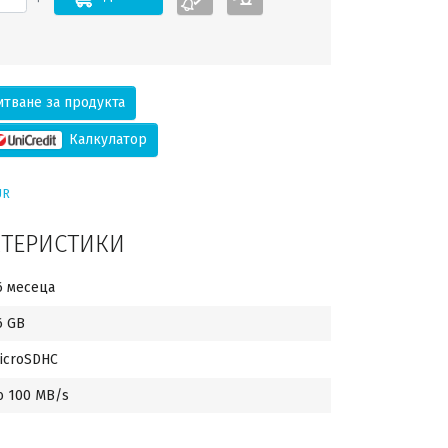
тване за продукта
Калкулатор
UR
КТЕРИСТИКИ
6 месеца
6 GB
icroSDHC
о 100 MB/s