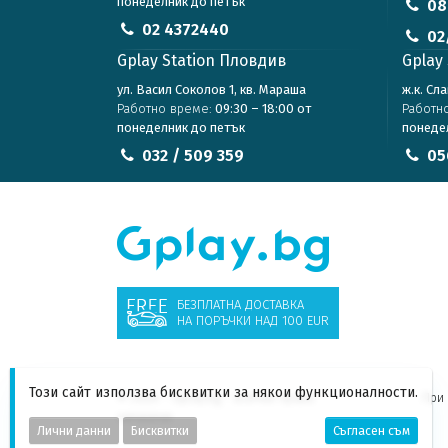
понеделник до петък
08
02 4372440
02
Gplay Station Пловдив
Gplay 
ул. Васил Соколов 1, кв. Мараша
ж.к. Сл
Работно време:
09:30 – 18:00 от
Работн
понеделник до петък
понеде
032 / 509 359
05
БЕЗПЛАТНА ДОСТАВКА
НА ПОРЪЧКИ НАД 100 EUR
Този сайт използва бисквитки за някои функционалности.
© 2026 - Gplay.bg - Всички права
При 
запазени
Лични данни
Бисквитки
Съгласен съм