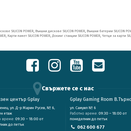
искове SILICON POWER
,
Външни дискове SILICON POWER
,
Външни батерии SILICON PO
OWER
,
Карти памет SILICON POWER
,
Докинг станции SILICON POWER
,
Четци за карти SI
Свържете се с нас
зен център Gplay
Gplay Gaming Room В.Търн
зенец, ул. Д-р Марин Русев, № 6,
ул. Самуил № 6
ен етаж
Работно време:
09:30 – 18:00 от
о време:
09:30 – 18:00 от
понеделник до петък
лник до петък
062 600 677