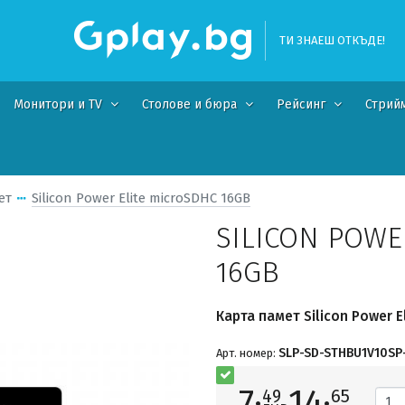
ТИ ЗНАЕШ ОТКЪДЕ!
Монитори и TV
Столове и бюра
Рейсинг
Стрий
ет
Silicon Power Elite microSDHC 16GB
SILICON POWE
16GB
Карта памет Silicon Power E
SLP-SD-STHBU1V10SP
Арт. номер:
7·
14·
49
65