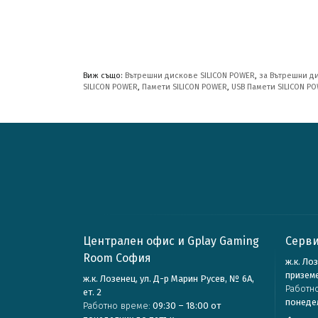
Виж също:
Вътрешни дискове SILICON POWER
,
за Вътрешни д
SILICON POWER
,
Памети SILICON POWER
,
USB Памети SILICON P
Централен офис и Gplay Gaming
Серви
Room София
ж.к. Ло
призем
ж.к. Лозенец, ул. Д-р Марин Русев, № 6А,
Работн
ет. 2
понеде
Работно време:
09:30 – 18:00 от