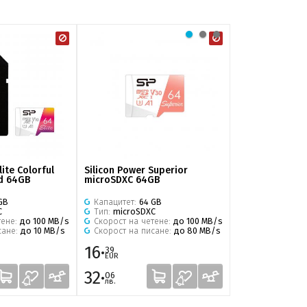
lite Colorful
Silicon Power Superior
Silicon Power 
d 64GB
microSDXC 64GB
256GB
GB
Капацитет:
64 GB
Капацитет:
256
C
Тип:
microSDXC
Тип:
microSDX
тене:
до 100 MB/s
Скорост на четене:
до 100 MB/s
Скорост на че
сане:
до 10 MB/s
Скорост на писане:
до 80 MB/s
16·
23·
39
24
EUR
EUR
32·
45·
06
45
лв.
лв.