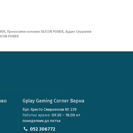
WER
,
Преносими колонки SILICON POWER
,
Аудио Слушалки
LICON POWER
ово
Gplay Gaming Corner Варна
бул. Христо Смирненски № 239
Работно време:
09:30 – 18:00 от
понеделник до петък
052 306772