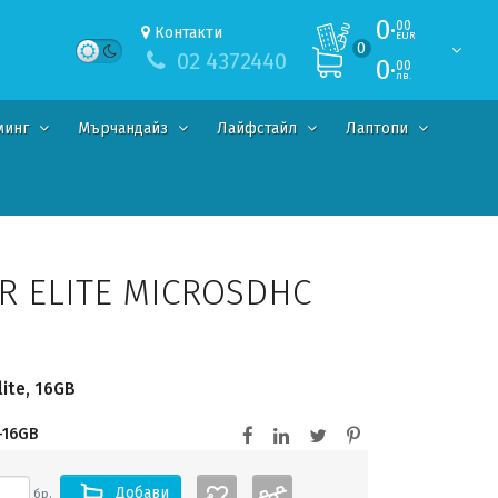
0·
00
Контакти
EUR
0
02 4372440
0·
00
лв.
минг
Мърчандайз
Лайфстайл
Лаптопи
R ELITE MICROSDHC
lite, 16GB
-16GB
Добави
бр.