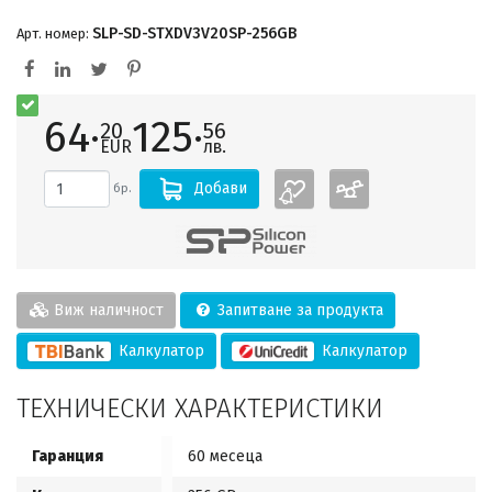
SLP-SD-STXDV3V20SP-256GB
Арт. номер:
64·
125·
20
56
EUR
лв.
Добави
бр.
Виж наличност
Запитване за продукта
Калкулатор
Калкулатор
ТЕХНИЧЕСКИ ХАРАКТЕРИСТИКИ
Гаранция
60 месеца