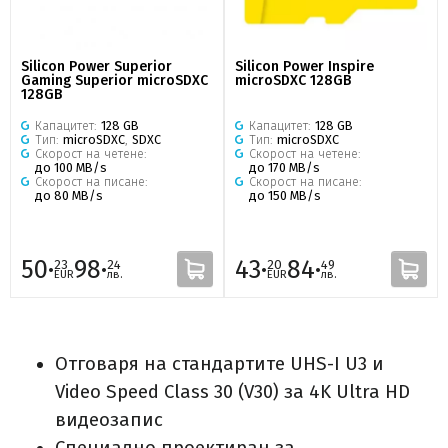
Silicon Power Superior
Silicon Power Inspire
Gaming Superior microSDXC
microSDXC 128GB
128GB
Капацитет:
128 GB
Капацитет:
128 GB
Тип:
microSDXC
,
SDXC
Тип:
microSDXC
Скорост на четене:
Скорост на четене:
до 100 MB/s
до 170 MB/s
Скорост на писане:
Скорост на писане:
до 80 MB/s
до 150 MB/s
50·
98·
43·
84·
23
24
20
49
EUR
лв.
EUR
лв.
Отговаря на стандартите UHS-I U3 и
Video Speed ​​Class 30 (V30) за 4K Ultra HD
видеозапис
Специално проектиран за