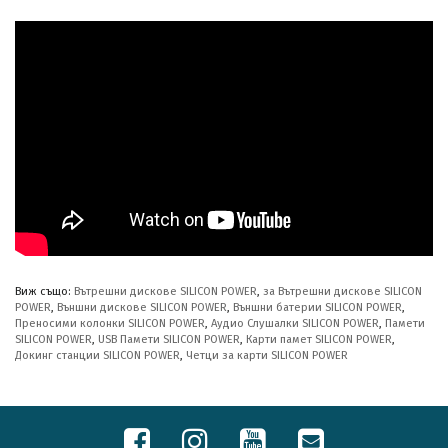
Виж също:
Вътрешни дискове SILICON POWER
,
за Вътрешни дискове SILICON
POWER
,
Външни дискове SILICON POWER
,
Външни батерии SILICON POWER
,
Преносими колонки SILICON POWER
,
Аудио Слушалки SILICON POWER
,
Памети
SILICON POWER
,
USB Памети SILICON POWER
,
Карти памет SILICON POWER
,
Докинг станции SILICON POWER
,
Четци за карти SILICON POWER