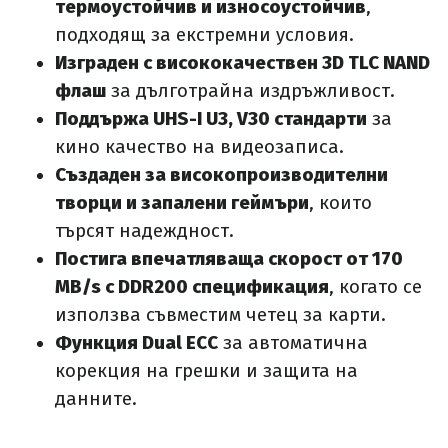
термоустойчив и износоустойчив
,
подходящ за екстремни условия.
Изграден с висококачествен 3D TLC NAND
флаш
за дълготрайна издръжливост.
Поддържа UHS-I U3, V30 стандарти
за
кино качество на видеозаписа.
Създаден за високопроизводителни
творци и запалени геймъри
, които
търсят надеждност.
Постига впечатляваща скорост от 170
MB/s с DDR200 спецификация
, когато се
използва съвместим четец за карти.
Функция Dual ECC
за автоматична
корекция на грешки и защита на
данните.