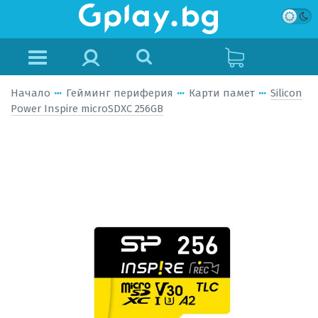
Начало
Гейминг периферия
Карти памет
Silicon
Power Inspire microSDXC 256GB