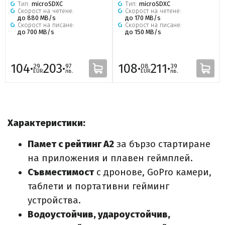
Тип:
microSDXC
Тип:
microSDXC
Скорост на четене:
Скорост на четене:
до 880 MB/s
до 170 MB/s
Скорост на писане:
Скорост на писане:
до 700 MB/s
до 150 MB/s
104·
203·
108·
211·
29
97
08
39
EUR
лв.
EUR
лв.
Характеристики:
Памет с рейтинг A2
за бързо стартиране
на приложения и плавен геймплей.
Съвместимост
с дронове, GoPro камери,
таблети и портативни гейминг
устройства.
Водоустойчив, удароустойчив,