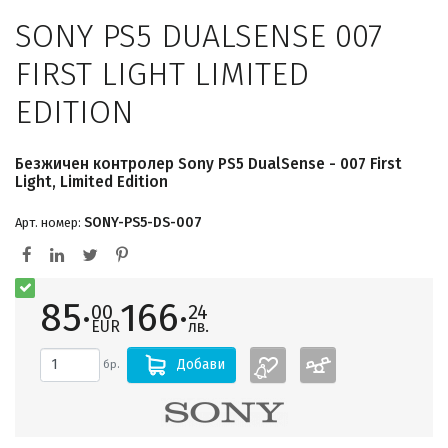
SONY PS5 DUALSENSE 007
FIRST LIGHT LIMITED
EDITION
Безжичен контролер Sony PS5 DualSense - 007 First
Light, Limited Edition
SONY-PS5-DS-007
Арт. номер:
85·
166·
00
24
EUR
лв.
Добави
бр.