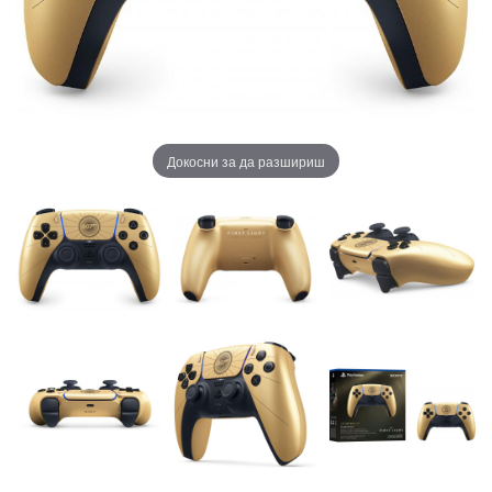
Докосни за да разшириш