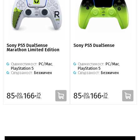
Sony PS5 DualSense
Sony PS5 DualSense
Marathon Limited Edition
Съвместимост:
PC/Mac
,
Съвместимост:
PC/Mac
,
PlayStation 5
PlayStation 5
Свързаност:
Безжичен
Свързаност:
Безжичен
85·
166·
85·
166·
00
25
00
25
EUR
лв.
EUR
лв.