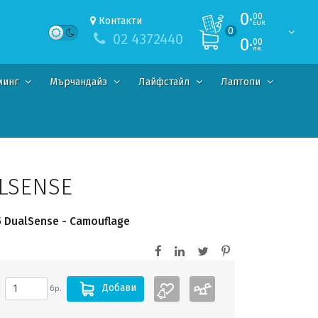
0·
00
Контакти
EUR
0
02 4372440
0·
00
лв.
минг
Мърчандайз
Лайфстайл
Лаптопи
LSENSE
 DualSense - Camouflage
Добави
бр.