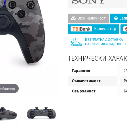
Виж наличност
Запи
Калкулатор
БЕЗПЛАТНА ДОСТАВКА
НА ПОРЪЧКИ НАД 100 E
ТЕХНИЧЕСКИ ХАРА
Гаранция
2
Съвместимост
P
приближиш
Свързаност
Б