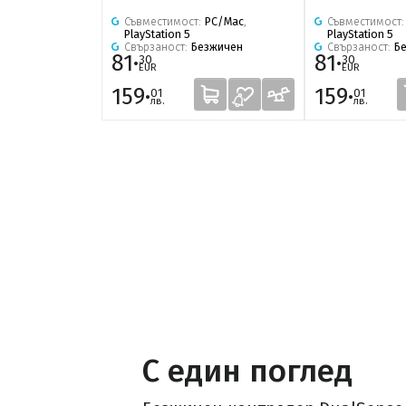
Съвместимост:
PC/Mac
,
Съвместимост
PlayStation 5
PlayStation 5
Свързаност:
Безжичен
Свързаност:
Б
81·
81·
30
30
EUR
EUR
159·
159·
01
01
лв.
лв.
С един поглед