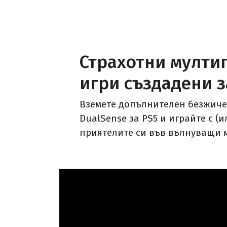
Страхотни мулти
игри създадени з
Вземете допълнителен безжиче
DualSense за PS5 и играйте с (
приятелите си във вълнуващи 