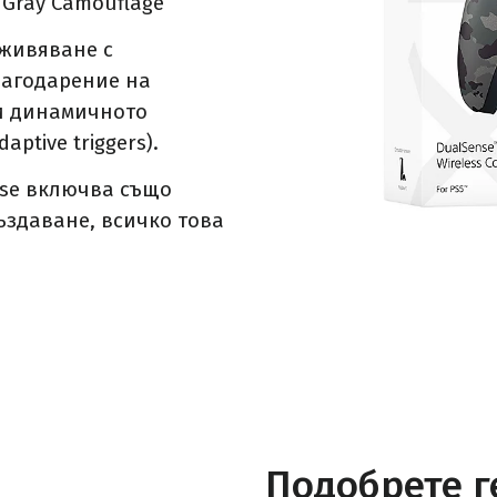
Gray Camouflage
живяване с
лагодарение на
 и динамичното
ptive triggers).
se включва също
ъздаване, всичко това
Подобрете г