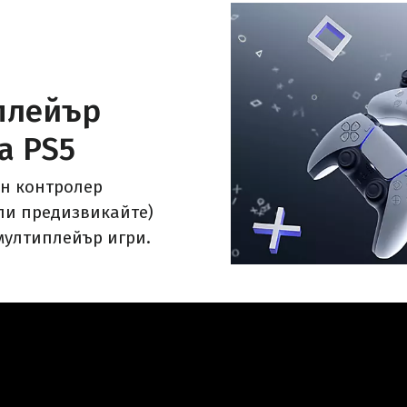
плейър
а PS5
н контролер
или предизвикайте)
мултиплейър игри.