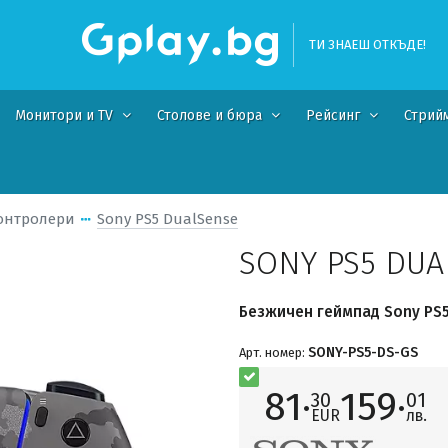
ТИ ЗНАЕШ ОТКЪДЕ!
Монитори и TV
Столове и бюра
Рейсинг
Стрий
онтролери
Sony PS5 DualSense
SONY PS5 DUA
Безжичен геймпад Sony PS5
SONY-PS5-DS-GS
Арт. номер:
81·
159·
30
01
EUR
лв.