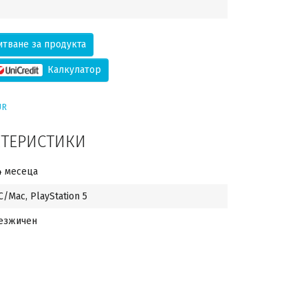
тване за продукта
Калкулатор
UR
КТЕРИСТИКИ
4 месеца
C/Mac, PlayStation 5
езжичен