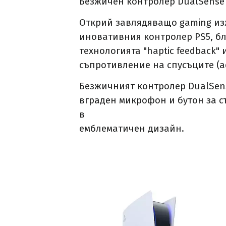
Безжичен контролер DualSense 
Открий завлядяващо gaming из
иновативния контролер PS5, б
технологията "haptic feedback"
съпротивление на спусъците (ada
Безжичният контролер DualSen
вграден микрофон и бутон за с
в
емблематичен дизайн.