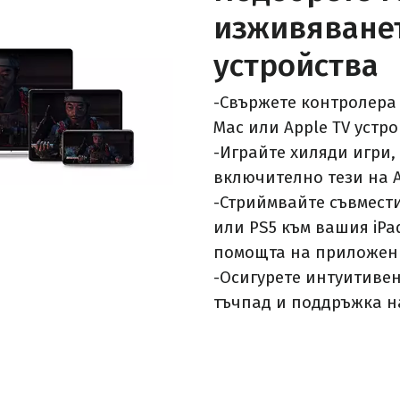
изживяванет
устройства
-Свържете контролера 
Mac или Apple TV устро
-Играйте хиляди игри,
включително тези на A
-Стриймвайте съвмест
или PS5 към вашия iPad
помощта на приложени
-Осигурете интуитивен
тъчпад и поддръжка н