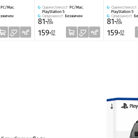
:
PC/Mac
,
Съвместимост:
PC/Mac
,
Съвместимост
PlayStation 5
PlayStation 5
езжичен
Свързаност:
Безжичен
Свързаност:
Б
81·
81·
30
30
EUR
EUR
159·
159·
01
01
лв.
лв.