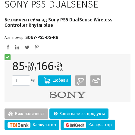
SONY PS5 DUALSENSE
Безжичен геймпад Sony PS5 DualSense Wireless
Controller Rhytm blue
SONY-PS5-DS-RB
Арт. номер:
85·
166·
00
24
EUR
лв.
Добави
бр.
Виж наличност
Запитване за продукта
Калкулатор
Калкулатор