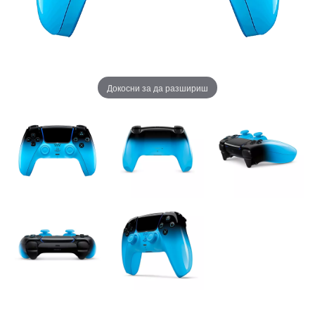
Докосни за да разшириш