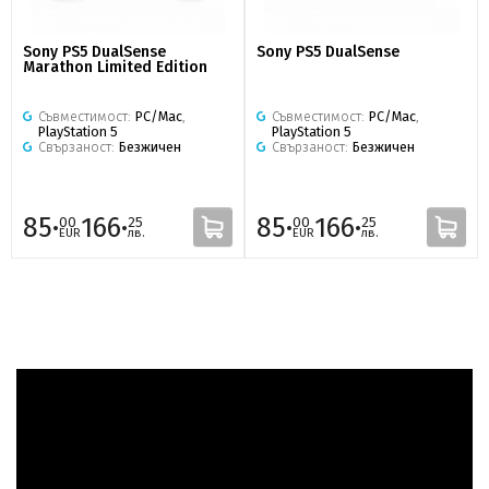
Sony PS5 DualSense
Sony PS5 DualSense
Marathon Limited Edition
Съвместимост:
PC/Mac
,
Съвместимост:
PC/Mac
,
PlayStation 5
PlayStation 5
Свързаност:
Безжичен
Свързаност:
Безжичен
85·
166·
85·
166·
00
25
00
25
EUR
лв.
EUR
лв.