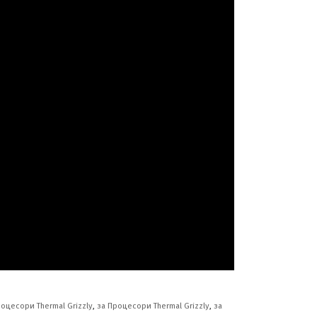
оцесори Thermal Grizzly
,
за Процесори Thermal Grizzly
,
за