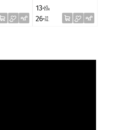
13·
45
EUR
9·
17·
26·
00
60
31
EUR
лв.
лв.