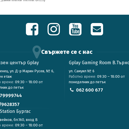
,
Дънни платки Thermal Grizzly
Свържете се с нас
зен център Gplay
Gplay Gaming Room В.Търн
зенец, ул. Д-р Марин Русев, № 6,
ул. Самуил № 6
ен етаж
Работно време:
09:30 – 18:00 от
о време:
09:30 – 18:00 от
понеделник до петък
лник до петък
062 600 677
79999744
/9628357
Station Бургас
авейков, бл.160, вход В
о време:
09:30 – 18:00 от