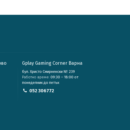
ово
Gplay Gaming Corner Варна
бул. Христо Смирненски № 239
Работно време:
09:30 – 18:00 от
понеделник до петък
052 306772