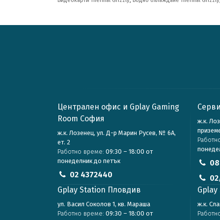
Видеокарти Thermal Grizzly
,
Водно охлаждане Thermal Grizzly
Централен офис и Gplay Gaming
Серви
Room София
ж.к. Ло
призем
ж.к. Лозенец, ул. Д-р Марин Русев, № 6А,
Работн
ет. 2
понеде
Работно време:
09:30 – 18:00 от
понеделник до петък
08
02 4372440
02
Gplay Station Пловдив
Gplay 
ул. Васил Соколов 1, кв. Мараша
ж.к. Сл
Работно време:
09:30 – 18:00 от
Работн