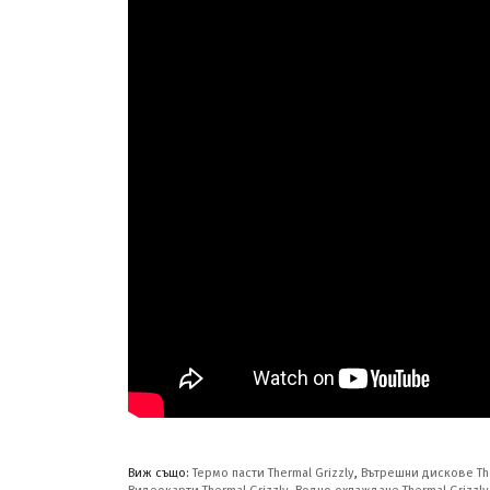
Виж също:
Термо пасти Thermal Grizzly
,
Вътрешни дискове The