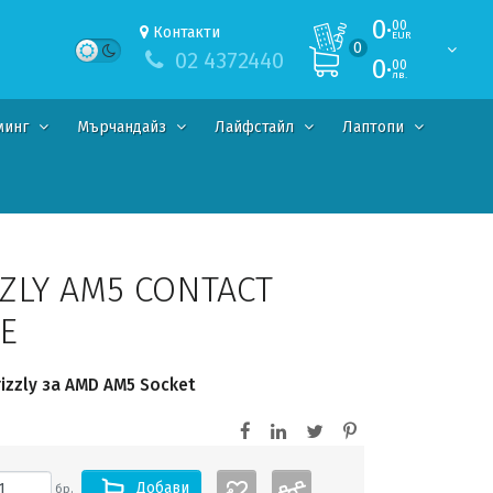
0·
00
Контакти
EUR
0
02 4372440
0·
00
лв.
минг
Мърчандайз
Лайфстайл
Лаптопи
ZLY AM5 CONTACT
E
izzly за AMD AM5 Socket
Добави
бр.