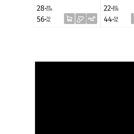
28·
22·
99
80
EUR
EUR
56·
44·
70
59
лв.
лв.