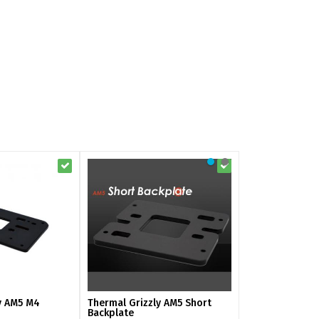
y AM5 M4
Thermal Grizzly AM5 Short
Thermal Grizzl
Backplate
Frame 1700 LT