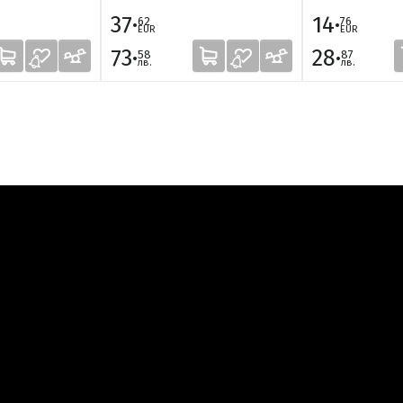
37·
14·
62
76
EUR
EUR
73·
28·
58
87
лв.
лв.