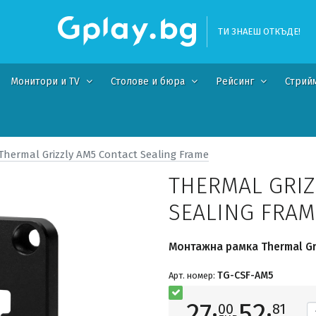
ТИ ЗНАЕШ ОТКЪДЕ!
Монитори и TV
Столове и бюра
Рейсинг
Стрий
Thermal Grizzly AM5 Contact Sealing Frame
THERMAL GRIZ
SEALING FRAM
Монтажна рамка Thermal Gr
TG-CSF-AM5
Арт. номер:
27·
52·
00
81