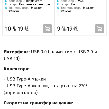
Конектор 2:
DisplayPort
Конектор 2:
VGA
Екстри:
Позлатени конектори
Екстри:
Не
Тип конектори:
Мъжко-
Тип конектори:
Мъжко-
женско
женско
10·
19·
9·
19·
15
85
73
03
EUR
лв.
EUR
лв.
Интерфейс:
USB 3.0 (съвместим с USB 2.0 и
USB 1.1)
Конектори:
- USB Type-A мъжки
- USB Type-A женски, завъртян на 270°
(хоризонтално)
Скорост на трансфер на данни: