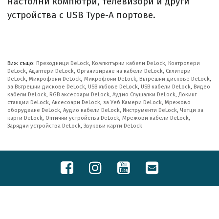
настолни компютри, телевизори и други
устройства с USB Type-A портове.​
Виж също:
Преходници DeLock
,
Компютърни кабели DeLock
,
Контролери
DeLock
,
Адаптери DeLock
,
Организиране на кабели DeLock
,
Сплитери
DeLock
,
Микрофони DeLock
,
Микрофони DeLock
,
Вътрешни дискове DeLock
,
за Вътрешни дискове DeLock
,
USB хъбове DeLock
,
USB кабели DeLock
,
Видео
кабели DeLock
,
RGB аксесоари DeLock
,
Аудио Слушалки DeLock
,
Докинг
станции DeLock
,
Аксесоари DeLock
,
за Уеб Камери DeLock
,
Мрежово
оборудване DeLock
,
Аудио кабели DeLock
,
Инструменти DeLock
,
Четци за
карти DeLock
,
Оптични устройства DeLock
,
Мрежови кабели DeLock
,
Зарядни устройства DeLock
,
Звукови карти DeLock