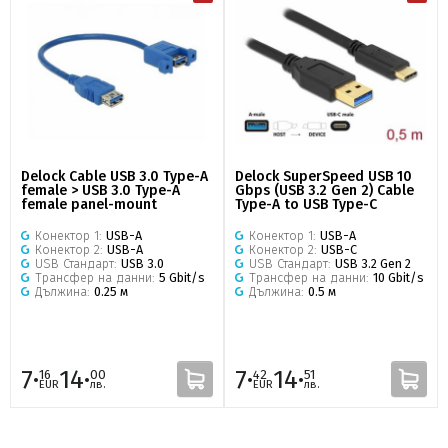
Delock Cable USB 3.0 Type-A
Delock SuperSpeed USB 10
female > USB 3.0 Type-A
Gbps (USB 3.2 Gen 2) Cable
female panel-mount
Type-A to USB Type-C
Конектор 1:
USB-A
Конектор 1:
USB-A
Конектор 2:
USB-A
Конектор 2:
USB-C
USB Стандарт:
USB 3.0
USB Стандарт:
USB 3.2 Gen 2
Трансфер на данни:
5 Gbit/s
Трансфер на данни:
10 Gbit/s
Дължина:
0.25 м
Дължина:
0.5 м
7·
14·
7·
14·
16
00
42
51
EUR
лв.
EUR
лв.