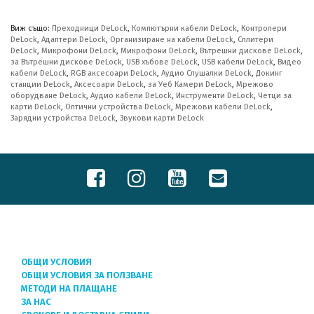
Виж също:
Преходници DeLock
,
Компютърни кабели DeLock
,
Контролери
DeLock
,
Адаптери DeLock
,
Организиране на кабели DeLock
,
Сплитери
DeLock
,
Микрофони DeLock
,
Микрофони DeLock
,
Вътрешни дискове DeLock
,
за Вътрешни дискове DeLock
,
USB хъбове DeLock
,
USB кабели DeLock
,
Видео
кабели DeLock
,
RGB аксесоари DeLock
,
Аудио Слушалки DeLock
,
Докинг
станции DeLock
,
Аксесоари DeLock
,
за Уеб Камери DeLock
,
Мрежово
оборудване DeLock
,
Аудио кабели DeLock
,
Инструменти DeLock
,
Четци за
карти DeLock
,
Оптични устройства DeLock
,
Мрежови кабели DeLock
,
Зарядни устройства DeLock
,
Звукови карти DeLock
ОБЩИ УСЛОВИЯ
ОБЩИ УСЛОВИЯ ЗА ПОЛЗВАНЕ
МЕТОДИ НА ПЛАЩАНЕ
ЗА НАС