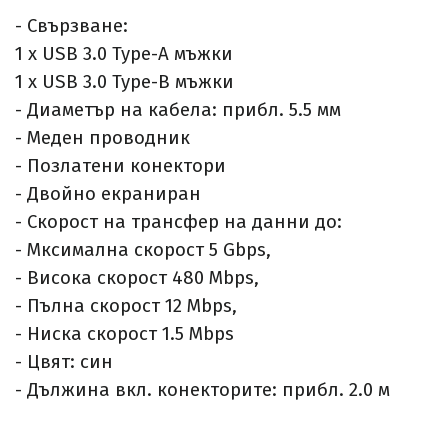
- Свързване:
1 x USB 3.0 Type-A мъжки
1 x USB 3.0 Type-B мъжки
-
Диаметър на кабела: прибл. 5.5 мм
-
Меден проводник
-
Позлатени конектори
-
Двойно екраниран
-
Скорост на трансфер на данни до:
-
Мксимална скорост 5 Gbps,
-
Висока скорост 480 Mbps,
-
Пълна скорост 12 Mbps,
-
Ниска скорост 1.5 Mbps
-
Цвят: син
-
Дължина вкл. конекторите: прибл. 2.0 м