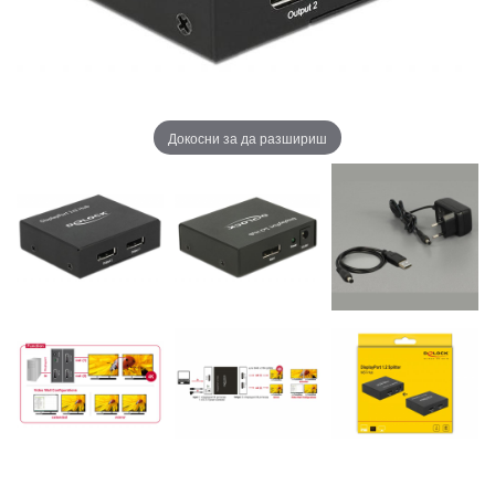
Докосни за да разшириш