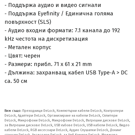
- Поддържа аудио и видео сигнали
- Поддържа Eyefinity / Единична голяма
повърхност (SLS)
- Аудио входни формати: 7.1 канала до 192
kHz честота на дискретизация
- Метален корпус
- Цвят: черен
- Размери: прибл. 71 x 61 x 21 mm
- Дължина: захранващ кабел USB Type-A > DC
ca. 50 см
Виж също:
Преходници DeLock
,
Компютърни кабели DeLock
,
Контролери
DeLock
,
Адаптери DeLock
,
Организиране на кабели DeLock
,
Сплитери
DeLock
,
Микрофони DeLock
,
Микрофони DeLock
,
Вътрешни дискове DeLock
,
за Вътрешни дискове DeLock
,
USB хъбове DeLock
,
USB кабели DeLock
,
Видео
кабели DeLock
,
RGB аксесоари DeLock
,
Аудио Слушалки DeLock
,
Докинг
станции DeLock
,
Аксесоари DeLock
,
за Уеб Камери DeLock
,
Мрежово