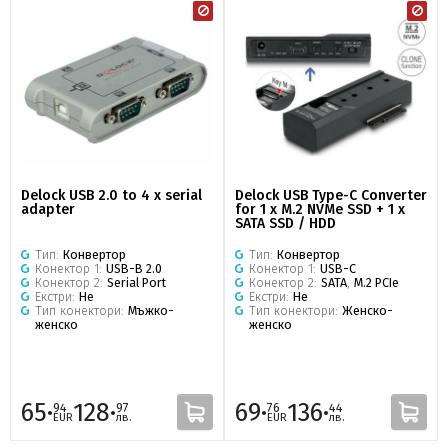
Delock USB 2.0 to 4 x serial
Delock USB Type-C Converter
adapter
for 1 x M.2 NVMe SSD + 1 x
SATA SSD / HDD
Тип:
Конвертор
Тип:
Конвертор
Конектор 1:
USB-B 2.0
Конектор 1:
USB-C
Конектор 2:
Serial Port
Конектор 2:
SATA
,
M.2 PCIe
Екстри:
Не
Екстри:
Не
Тип конектори:
Мъжко-
Тип конектори:
Женско-
женско
женско
65·
128·
69·
136·
94
97
76
44
EUR
лв.
EUR
лв.