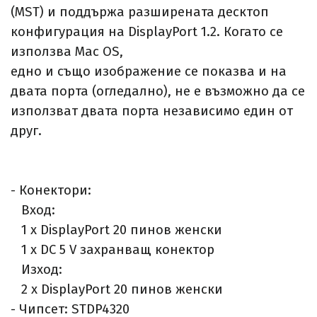
(MST) и поддържа разширената десктоп
конфигурация на DisplayPort 1.2. Когато се
използва Mac OS,
едно и също изображение се показва и на
двата порта (огледално), не е възможно да се
използват двата порта независимо един от
друг.
- Конектори:
Вход:
1 x DisplayPort 20 пинов женски
1 x DC 5 V захранващ конектор
Изход:
2 x DisplayPort 20 пинов женски
- Чипсет: STDP4320