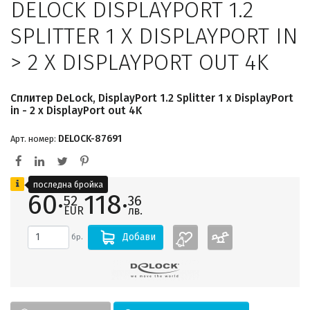
DELOCK DISPLAYPORT 1.2
SPLITTER 1 X DISPLAYPORT IN
> 2 X DISPLAYPORT OUT 4K
Сплитер DeLock, DisplayPort 1.2 Splitter 1 x DisplayPort
in - 2 x DisplayPort out 4K
DELOCK-87691
Арт. номер:
последна бройка
60·
118·
52
36
EUR
лв.
Добави
бр.