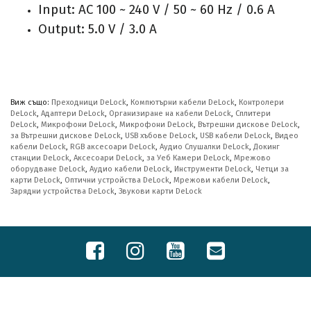
Input: AC 100 ~ 240 V / 50 ~ 60 Hz / 0.6 A
Output: 5.0 V / 3.0 A
Виж също:
Преходници DeLock
,
Компютърни кабели DeLock
,
Контролери
DeLock
,
Адаптери DeLock
,
Организиране на кабели DeLock
,
Сплитери
DeLock
,
Микрофони DeLock
,
Микрофони DeLock
,
Вътрешни дискове DeLock
,
за Вътрешни дискове DeLock
,
USB хъбове DeLock
,
USB кабели DeLock
,
Видео
кабели DeLock
,
RGB аксесоари DeLock
,
Аудио Слушалки DeLock
,
Докинг
станции DeLock
,
Аксесоари DeLock
,
за Уеб Камери DeLock
,
Мрежово
оборудване DeLock
,
Аудио кабели DeLock
,
Инструменти DeLock
,
Четци за
карти DeLock
,
Оптични устройства DeLock
,
Мрежови кабели DeLock
,
Зарядни устройства DeLock
,
Звукови карти DeLock