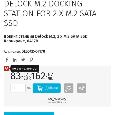
DELOCK M.2 DOCKING
STATION FOR 2 X M.2 SATA
SSD
Докинг станция Delock M.2, 2 x M.2 SATA SSD,
Клониране, 64178
DELOCK-64178
Арт. номер:
не е в наличност
83·
162·
17
67
EUR
лв.
Добави
бр.