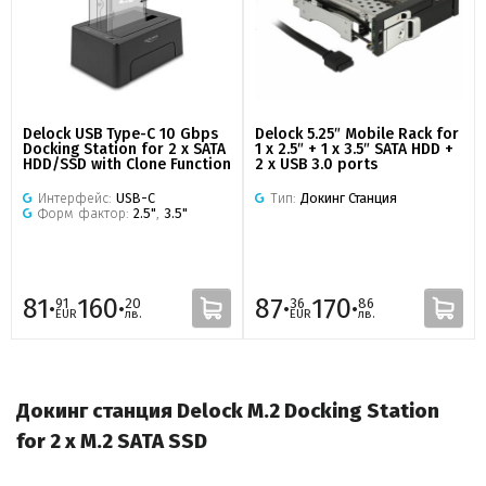
Delock USB Type-C 10 Gbps
Delock 5.25″ Mobile Rack for
Docking Station for 2 x SATA
1 x 2.5″ + 1 x 3.5″ SATA HDD +
HDD/SSD with Clone Function
2 x USB 3.0 ports
Интерфейс:
USB-C
Тип:
Докинг Станция
Форм фактор:
2.5"
,
3.5"
81·
160·
87·
170·
91
20
36
86
EUR
лв.
EUR
лв.
Докинг станция Delock M.2 Docking Station
for 2 x M.2 SATA SSD