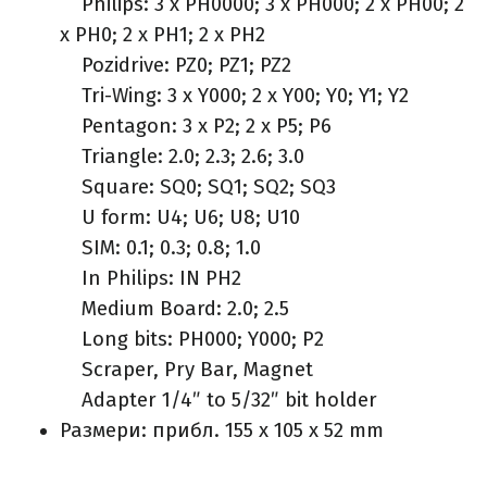
Philips: 3 x PH0000; 3 x PH000; 2 x PH00; 2
x PH0; 2 x PH1; 2 x PH2
Pozidrive: PZ0; PZ1; PZ2
Tri-Wing: 3 x Y000; 2 x Y00; Y0; Y1; Y2
Pentagon: 3 x P2; 2 x P5; P6
Triangle: 2.0; 2.3; 2.6; 3.0
Square: SQ0; SQ1; SQ2; SQ3
U form: U4; U6; U8; U10
SIM: 0.1; 0.3; 0.8; 1.0
In Philips: IN PH2
Medium Board: 2.0; 2.5
Long bits: PH000; Y000; P2
Scraper, Pry Bar, Magnet
Adapter 1/4″ to 5/32″ bit holder
Размери: прибл. 155 x 105 x 52 mm