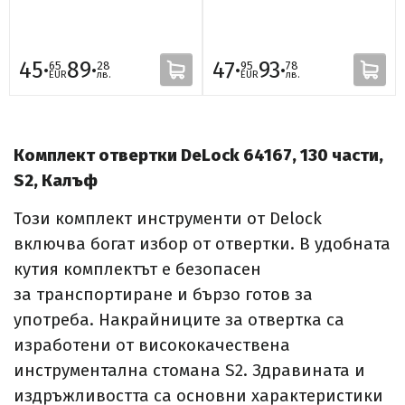
45·
89·
47·
93·
65
28
95
78
EUR
лв.
EUR
лв.
Комплект отвертки DeLock 64167, 130 части,
S2, Калъф
Този комплект инструменти от Delock
включва богат избор от отвертки. В удобната
кутия комплектът е безопасен
за транспортиране и бързо готов за
употреба. Накрайниците за отвертка са
изработени от висококачествена
инструментална стомана S2. Здравината и
издръжливостта са основни характеристики