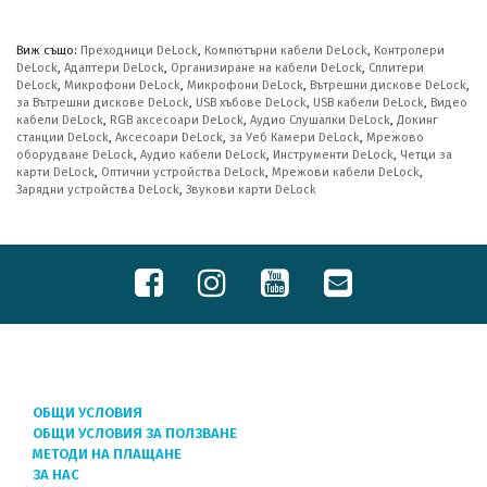
Виж също:
Преходници DeLock
,
Компютърни кабели DeLock
,
Контролери
DeLock
,
Адаптери DeLock
,
Организиране на кабели DeLock
,
Сплитери
DeLock
,
Микрофони DeLock
,
Микрофони DeLock
,
Вътрешни дискове DeLock
,
за Вътрешни дискове DeLock
,
USB хъбове DeLock
,
USB кабели DeLock
,
Видео
кабели DeLock
,
RGB аксесоари DeLock
,
Аудио Слушалки DeLock
,
Докинг
станции DeLock
,
Аксесоари DeLock
,
за Уеб Камери DeLock
,
Мрежово
оборудване DeLock
,
Аудио кабели DeLock
,
Инструменти DeLock
,
Четци за
карти DeLock
,
Оптични устройства DeLock
,
Мрежови кабели DeLock
,
Зарядни устройства DeLock
,
Звукови карти DeLock
ОБЩИ УСЛОВИЯ
ОБЩИ УСЛОВИЯ ЗА ПОЛЗВАНЕ
МЕТОДИ НА ПЛАЩАНЕ
ЗА НАС