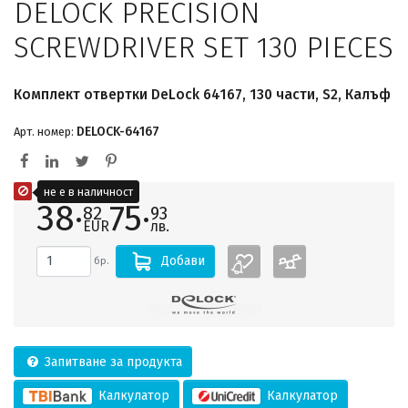
DELOCK PRECISION
SCREWDRIVER SET 130 PIECES
Комплект отвертки DeLock 64167, 130 части, S2, Калъф
DELOCK-64167
Арт. номер:
не е в наличност
38·
75·
82
93
EUR
лв.
Добави
бр.
Запитване за продукта
Калкулатор
Калкулатор