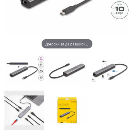
Докосни за да разшириш