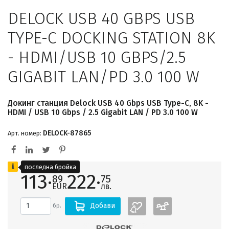
DELOCK USB 40 GBPS USB
TYPE-C DOCKING STATION 8K
- HDMI/USB 10 GBPS/2.5
GIGABIT LAN/PD 3.0 100 W
Докинг станция Delock USB 40 Gbps USB Type-C, 8K -
HDMI / USB 10 Gbps / 2.5 Gigabit LAN / PD 3.0 100 W
DELOCK-87865
Арт. номер:
последна бройка
113·
222·
89
75
EUR
лв.
Добави
бр.