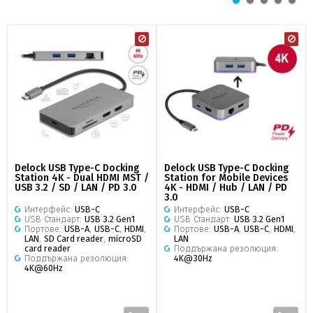
Delock USB Type-C Docking
Delock USB Type-C Docking
Station 4K - Dual HDMI MST /
Station for Mobile Devices
USB 3.2 / SD / LAN / PD 3.0
4K - HDMI / Hub / LAN / PD
3.0
Интерфейс:
USB-C
Интерфейс:
USB-C
USB Стандарт:
USB 3.2 Gen1
USB Стандарт:
USB 3.2 Gen1
Портове:
USB-A
,
USB-C
,
HDMI
,
Портове:
USB-A
,
USB-C
,
HDMI
,
LAN
,
SD Card reader
,
microSD
LAN
card reader
Поддържана резолюция:
Поддържана резолюция:
4K@30Hz
4K@60Hz