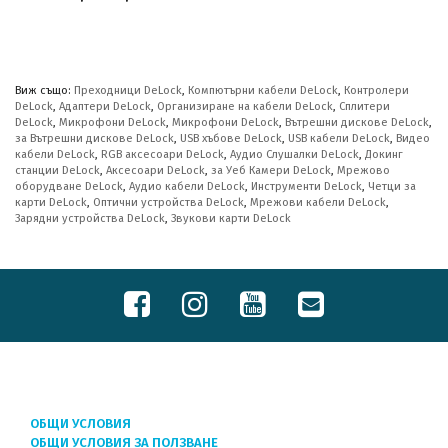
Виж също:
Преходници DeLock
,
Компютърни кабели DeLock
,
Контролери
DeLock
,
Адаптери DeLock
,
Организиране на кабели DeLock
,
Сплитери
DeLock
,
Микрофони DeLock
,
Микрофони DeLock
,
Вътрешни дискове DeLock
,
за Вътрешни дискове DeLock
,
USB хъбове DeLock
,
USB кабели DeLock
,
Видео
кабели DeLock
,
RGB аксесоари DeLock
,
Аудио Слушалки DeLock
,
Докинг
станции DeLock
,
Аксесоари DeLock
,
за Уеб Камери DeLock
,
Мрежово
оборудване DeLock
,
Аудио кабели DeLock
,
Инструменти DeLock
,
Четци за
карти DeLock
,
Оптични устройства DeLock
,
Мрежови кабели DeLock
,
Зарядни устройства DeLock
,
Звукови карти DeLock
ОБЩИ УСЛОВИЯ
ОБЩИ УСЛОВИЯ ЗА ПОЛЗВАНЕ