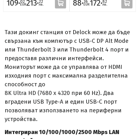
109·
213·
88·
172·
02
22
36
82
EUR
лв.
EUR
лв.
Тази докинг станция от Delock може да бъде
свързана към компютър с USB-C DP Alt Mode
или Thunderbolt 3 или Thunderbolt 4 порт и
предоставя различни интерфейси.
Мониторът може да се управлява от HDMI
изходния порт с максимална разделителна
способност до
8K Ultra HD (7680 x 4320 при 60 Hz). Два
вградени USB Type-A и един USB-C порт
позволяват използването на периферни
устройства.
Интегриран 10/100/1000/2500 Mbps LAN