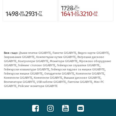
1728·
00
EUR
1498·
2931·
1641·
3210·
99
77
60
69
EUR
лв.
EUR
лв.
Виж също:
Дънни платки GIGABYTE
,
Памети GIGABYTE
,
Видео карти GIGABYTE
,
Захранвания GIGABYTE
,
Компютърни кутии GIGABYTE
,
Вътрешни дискове
GIGABYTE
,
Контролери GIGABYTE
,
Монитори GIGABYTE
,
Мрежово оборудване
GIGABYTE
,
Гейминг столове GIGABYTE
,
Геймърски слушалки GIGABYTE
,
Геймърски клавиатури GIGABYTE
,
Геймърски падове за мишки GIGABYTE
,
Геймърски мишки GIGABYTE
,
Охладители GIGABYTE
,
Комплекти GIGABYTE
,
Комплекти GIGABYTE
,
Комплекти GIGABYTE
,
Външни дискове GIGABYTE
,
Вентилатори GIGABYTE
,
USB кабели GIGABYTE
,
Лаптопи GIGABYTE
,
Mini-PC
GIGABYTE
,
Рейсинг монитори GIGABYTE