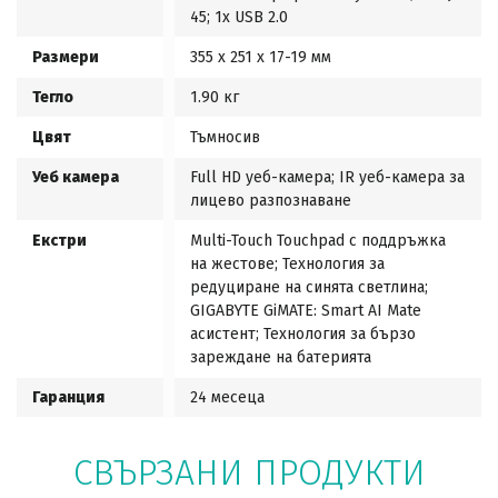
45; 1x USB 2.0
Размери
355 x 251 x 17-19 мм
Тегло
1.90 кг
Цвят
Тъмносив
Уеб камера
Full HD уеб-камера; IR уеб-камера за
лицево разпознаване
Екстри
Multi-Touch Touchpad с поддръжка
на жестове; Технология за
редуциране на синята светлина;
GIGABYTE GiMATE: Smart AI Mate
асистент; Технология за бързо
зареждане на батерията
Гаранция
24 месеца
СВЪРЗАНИ ПРОДУКТИ