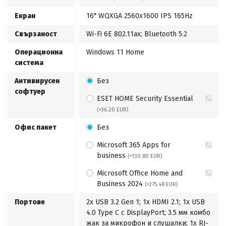
Екран
16" WQXGA 2560x1600 IPS 165Hz
Свързаност
Wi-Fi 6E 802.11ax; Bluetooth 5.2
Операционна
Windows 11 Home
система
Антивирусен
Без
софтуер
ESET HOME Security Essential
(+36.20 EUR)
Офис пакет
Без
Microsoft 365 Apps for
business
(+130.80 EUR)
Microsoft Office Home and
Business 2024
(+275.48 EUR)
Портове
2x USB 3.2 Gen 1; 1x HDMI 2.1; 1x USB
4.0 Type C с DisplayPort; 3.5 мм комбо
жак за микрофон и слушалки; 1x RJ-