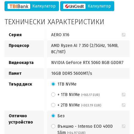
Калкулатор
Калкулатор
ТЕХНИЧЕСКИ ХАРАКТЕРИСТИКИ
Серия
AERO X16
Процесор
AMD Ryzen AI 7 350 (2/5GHz, 16MB,
8C/16T)
Видеокарта
NVIDIA GeForce RTX 5060 8GB GDDR7
Памет
16GB DDR5 5600MT/s
Твърд диск
1TB NVMe
+ 1TB NVMe
(+165.17 EUR)
+ 2TB NVMe
(+303.19 EUR)
Оптично
Без
устройство
Външно - Intenso EOD 400D
Slim
(+34.97 EUR)