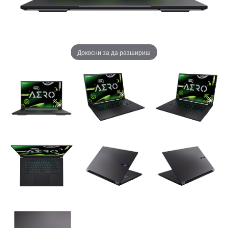
Докосни за да разшириш