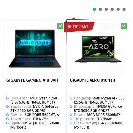
GIGABYTE GAMING A18 3VH
GIGABYTE AERO X16 1TH
Процесор:
AMD Ryzen 7 260
Процесор:
AMD Ryzen AI 7 350
(3.8/5.1GHz, 16MB, 8C/16T)
(2/5GHz, 16MB, 8C/16T)
Видеокарта:
NVIDIA GeForce
Видеокарта:
NVIDIA GeForce
RTX 5060 8GB GDDR7
RTX 5050 8GB GDDR7
Памет:
16GB DDR5 5600MT/s
Памет:
16GB DDR5 5600MT/s
Твърд диск:
1TB NVMe
Твърд диск:
1TB NVMe
Екран:
18" WQXGA 2560x1600
Екран:
16" WQXGA 2560x1600
IPS 165Hz
IPS 165Hz