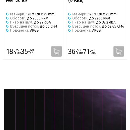
FAN 120 ICE
(3-Pack)
Размери:
120 x 120 x 25 mm
Размери:
120 x 120 x 25 mm
Обороти:
до 2000 RPM
Обороти:
до 2200 RPM
Ниво на шум:
до 29 dBA
Ниво на шум:
до 32.2 dBA
Въздушен поток:
до 60 CFM
Въздушен поток:
до 62.65 CFM
Подсветка:
ARGB
Подсветка:
ARGB
18·
35·
36·
71·
25
69
52
43
EUR
лв.
EUR
лв.