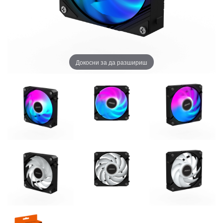
Докосни за да разшириш