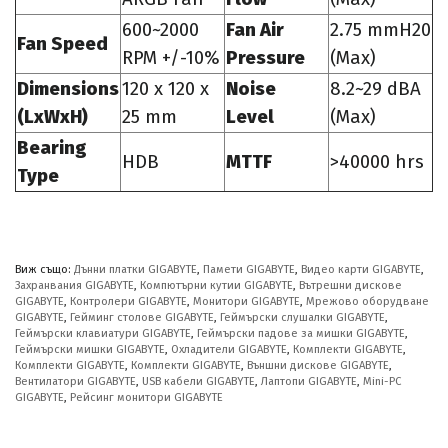
600~2000
Fan Air
2.75 mmH20
Fan Speed
RPM +/-10%
Pressure
(Max)
Dimensions
120 x 120 x
Noise
8.2~29 dBA
(LxWxH)
25 mm
Level
(Max)
Bearing
HDB
MTTF
>40000 hrs
Type
Виж също:
Дънни платки GIGABYTE
,
Памети GIGABYTE
,
Видео карти GIGABYTE
,
Захранвания GIGABYTE
,
Компютърни кутии GIGABYTE
,
Вътрешни дискове
GIGABYTE
,
Контролери GIGABYTE
,
Монитори GIGABYTE
,
Мрежово оборудване
GIGABYTE
,
Гейминг столове GIGABYTE
,
Геймърски слушалки GIGABYTE
,
Геймърски клавиатури GIGABYTE
,
Геймърски падове за мишки GIGABYTE
,
Геймърски мишки GIGABYTE
,
Охладители GIGABYTE
,
Комплекти GIGABYTE
,
Комплекти GIGABYTE
,
Комплекти GIGABYTE
,
Външни дискове GIGABYTE
,
Вентилатори GIGABYTE
,
USB кабели GIGABYTE
,
Лаптопи GIGABYTE
,
Mini-PC
GIGABYTE
,
Рейсинг монитори GIGABYTE