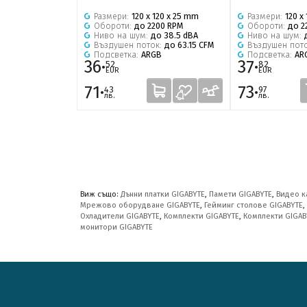
Размери:
120 x 120 x 25 mm
Размери:
120 x
Обороти:
до 2200 RPM
Обороти:
до 2
Ниво на шум:
до 38.5 dBA
Ниво на шум:
Въздушен поток:
до 63.15 CFM
Въздушен пот
Подсветка:
ARGB
Подсветка:
AR
36·
37·
52
82
EUR
EUR
71·
73·
43
97
лв.
лв.
Виж също:
Дънни платки GIGABYTE
,
Памети GIGABYTE
,
Видео к
Мрежово оборудване GIGABYTE
,
Гейминг столове GIGABYTE
,
Охладители GIGABYTE
,
Комплекти GIGABYTE
,
Комплекти GIGAB
монитори GIGABYTE