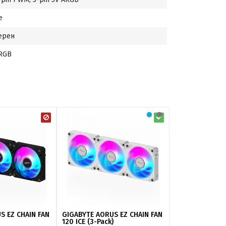
е
ерен
RGB
S EZ CHAIN FAN
GIGABYTE AORUS EZ CHAIN FAN
GIGABYTE AORU
120 ICE (3-Pack)
120 ICE