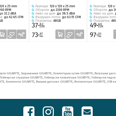
 120 x 25 mm
Размери:
120 x 120 x 25 mm
Размери:
120 x
200 RPM
Обороти:
до 2200 RPM
Обороти:
до 2
до 32.2 dBA
Ниво на шум:
до 38.5 dBA
Ниво на шум:
ок:
до 62.65 CFM
Въздушен поток:
до 63.15 CFM
Въздушен пот
GB
Подсветка:
ARGB
Подсветка:
AR
37·
49·
82
60
EUR
EUR
73·
97·
97
01
лв.
лв.
арти GIGABYTE
,
Захранвания GIGABYTE
,
Компютърни кутии GIGABYTE
,
Вътрешни диск
Геймърски слушалки GIGABYTE
,
Геймърски клавиатури GIGABYTE
,
Геймърски падов
YTE
,
Комплекти GIGABYTE
,
Външни дискове GIGABYTE
,
Вентилатори GIGABYTE
,
USB к