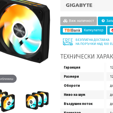
Виж наличност
Запи
Калкулатор
БЕЗПЛАТНА ДОСТАВКА
НА ПОРЪЧКИ НАД 100 E
ТЕХНИЧЕСКИ ХАРА
Гаранция
1
Размери
1
приближиш
Обороти
д
Ниво на шум
д
Въздушен поток
д
Конектор
4