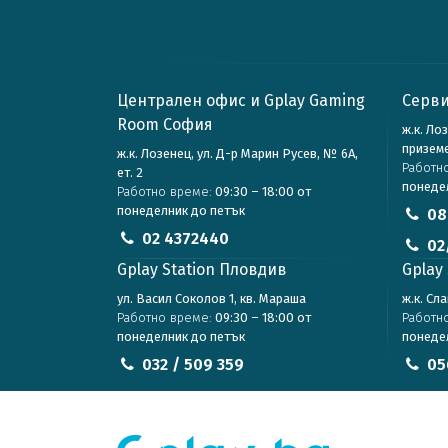
Централен офис и Gplay Gaming
Серви
Room София
ж.к. Ло
призем
ж.к. Лозенец, ул. Д-р Марин Русев, № 6А,
Работн
ет. 2
понеде
Работно време:
09:30 – 18:00 от
понеделник до петък
08
02 4372440
02
Gplay Station Пловдив
Gplay 
ул. Васил Соколов 1, кв. Мараша
ж.к. Сл
Работно време:
09:30 – 18:00 от
Работн
понеделник до петък
понеде
032 / 509 359
05