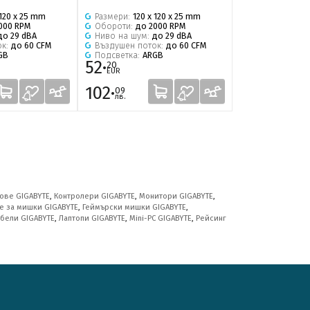
 120 x 25 mm
Размери:
120 x 120 x 25 mm
Размери:
120 x
000 RPM
Обороти:
до 2000 RPM
Обороти:
до 2
до 29 dBA
Ниво на шум:
до 29 dBA
Ниво на шум:
ок:
до 60 CFM
Въздушен поток:
до 60 CFM
Въздушен пот
GB
Подсветка:
ARGB
Подсветка:
AR
52·
18·
20
25
EUR
EUR
102·
35·
09
69
лв.
лв.
ове GIGABYTE
,
Контролери GIGABYTE
,
Монитори GIGABYTE
,
е за мишки GIGABYTE
,
Геймърски мишки GIGABYTE
,
абели GIGABYTE
,
Лаптопи GIGABYTE
,
Mini-PC GIGABYTE
,
Рейсинг