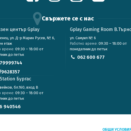
Свържете се с нас
зен център Gplay
Gplay Gaming Room В.Търн
зенец, ул. Д-р Марин Русев, № 6,
ул. Самуил № 6
ен етаж
Работно време:
09:30 – 18:00 от
о време:
09:30 – 18:00 от
понеделник до петък
лник до петък
062 600 677
79999744
/9628357
Station Бургас
авейков, бл.160, вход В
о време:
09:30 – 18:00 от
лник до петък
6 940546
ОБЩИ УСЛОВИ