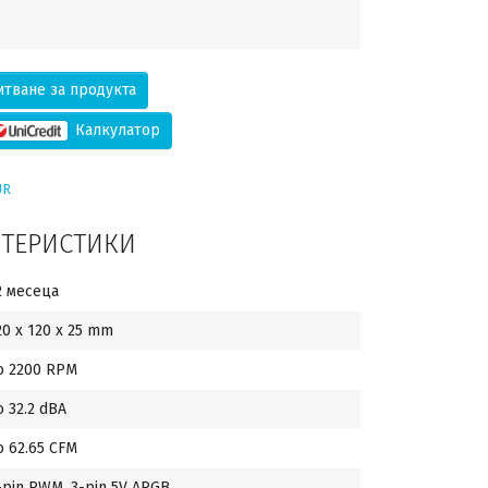
тване за продукта
Калкулатор
UR
КТЕРИСТИКИ
2 месеца
20 x 120 x 25 mm
о 2200 RPM
о 32.2 dBA
о 62.65 CFM
-pin PWM, 3-pin 5V ARGB