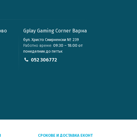
ово
Gplay Gaming Corner Варна
бул. Христо Смирненски № 239
Работно време:
09:30 – 18:00 от
понеделник до петък
052 306772
Я
СРОКОВЕ И ДОСТАВКА ЕКОНТ