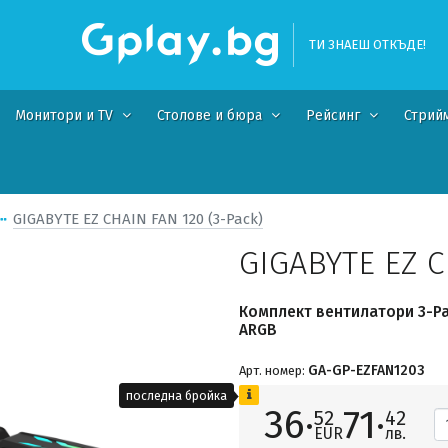
ТИ ЗНАЕШ ОТКЪДЕ!
Монитори и TV
Столове и бюра
Рейсинг
Стрий
GIGABYTE EZ CHAIN FAN 120 (3-Pack)
GIGABYTE EZ C
Комплект вентилатори 3-Pac
ARGB
GA-GP-EZFAN1203
Арт. номер:
последна бройка
36·
71·
52
42
EUR
лв.