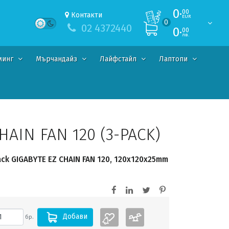
0·
00
Контакти
EUR
0
02 4372440
0·
00
лв.
минг
Мърчандайз
Лайфстайл
Лаптопи
HAIN FAN 120 (3-PACK)
k GIGABYTE EZ CHAIN FAN 120, 120x120x25mm
Добави
бр.