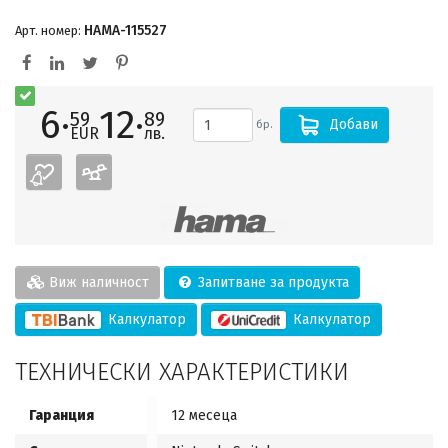
HAMA-115527
Арт. номер:
6·
12·
59
89
Добави
бр.
EUR
лв.
Виж наличност
Запитване за продукта
Калкулатор
Калкулатор
ТЕХНИЧЕСКИ ХАРАКТЕРИСТИКИ
Гаранция
12 месеца