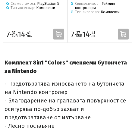
Съвместимост:
PlayStation 5
Съвместимост:
Гейминг
Тип аксесоар:
Комплекти
контролери
Тип аксесоар:
Комплекти
7·
14·
7·
14·
37
41
37
41
EUR
лв.
EUR
лв.
Комплект 8in1 "Colors" сменяеми бутончета
за Nintendo
- Предотвратява износването на бутончета
на Nintendo контролер
- Благодарение на грапавата повърхност се
осигурява по-добър захват и
предотвратяване от изтърване
- Лесно поставяне