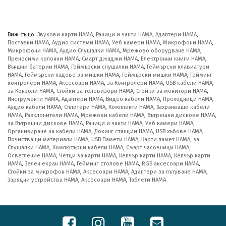
Виж също:
Звукови карти HAMA
,
Раници и чанти HAMA
,
Адаптери HAMA
,
Поставки HAMA
,
Аудио системи HAMA
,
Уеб камери HAMA
,
Микрофони HAMA
,
Микрофони HAMA
,
Аудио Слушалки HAMA
,
Мрежово оборудване HAMA
,
Преносими колонки HAMA
,
Смарт джаджи HAMA
,
Електронни книги HAMA
,
Външни батерии HAMA
,
Геймърски слушалки HAMA
,
Геймърски клавиатури
HAMA
,
Геймърски падове за мишки HAMA
,
Геймърски мишки HAMA
,
Гейминг
контролери HAMA
,
Аксесоари HAMA
,
за Контролери HAMA
,
USB кабели HAMA
,
за Конзоли HAMA
,
Стойки за телевизори HAMA
,
Стойки за монитори HAMA
,
Инструменти HAMA
,
Адаптери HAMA
,
Видео кабели HAMA
,
Преходници HAMA
,
Аудио кабели HAMA
,
Сплитери HAMA
,
Комплекти HAMA
,
Захранващи кабели
HAMA
,
Разклонители HAMA
,
Мрежови кабели HAMA
,
Вътрешни дискове HAMA
,
за Вътрешни дискове HAMA
,
Раници и чанти HAMA
,
Уеб камери HAMA
,
Организиране на кабели HAMA
,
Докинг станции HAMA
,
USB хъбове HAMA
,
Почистващи материали HAMA
,
USB Памети HAMA
,
Карти памет HAMA
,
за
Слушалки HAMA
,
Компютърни кабели HAMA
,
Смарт часовници HAMA
,
Осветление HAMA
,
Четци за карти HAMA
,
Кепчър карти HAMA
,
Кепчър карти
HAMA
,
Зелен екран HAMA
,
Гейминг столове HAMA
,
RGB аксесоари HAMA
,
Стойки за микрофон HAMA
,
Аксесоари HAMA
,
Адаптери за пътуване HAMA
,
Зарядни устройства HAMA
,
Аксесоари HAMA
,
Таблети HAMA