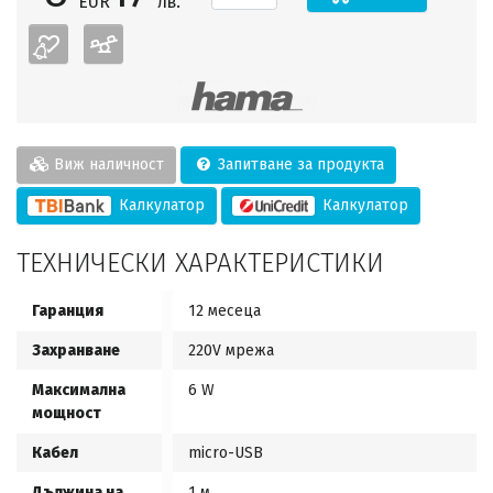
EUR
лв.
Виж наличност
Запитване за продукта
Калкулатор
Калкулатор
ТЕХНИЧЕСКИ ХАРАКТЕРИСТИКИ
Гаранция
12 месеца
Захранване
220V мрежа
Максимална
6 W
мощност
Кабел
micro-USB
Дължина на
1 м