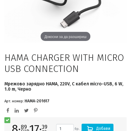
Докосни за да разшириш
HAMA CHARGER WITH MICRO
USB CONNECTION
Мрежово зарядно HAMA, 220V, С кабел micro-USB, 6 W,
1.0 m, Черно
HAMA-201617
Арт. номер:
8·
17·
89
39
Добави
бр.