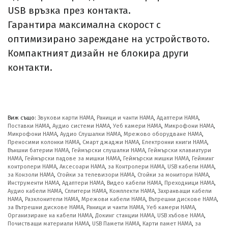
USB връзка през контакта.
Гарантира максимална скорост с
оптимизирано зареждане на устройството.
Компактният дизайн не блокира други
контакти.
Виж също:
Звукови карти HAMA
,
Раници и чанти HAMA
,
Адаптери HAMA
,
Поставки HAMA
,
Аудио системи HAMA
,
Уеб камери HAMA
,
Микрофони HAMA
,
Микрофони HAMA
,
Аудио Слушалки HAMA
,
Мрежово оборудване HAMA
,
Преносими колонки HAMA
,
Смарт джаджи HAMA
,
Електронни книги HAMA
,
Външни батерии HAMA
,
Геймърски слушалки HAMA
,
Геймърски клавиатури
HAMA
,
Геймърски падове за мишки HAMA
,
Геймърски мишки HAMA
,
Гейминг
контролери HAMA
,
Аксесоари HAMA
,
за Контролери HAMA
,
USB кабели HAMA
,
за Конзоли HAMA
,
Стойки за телевизори HAMA
,
Стойки за монитори HAMA
,
Инструменти HAMA
,
Адаптери HAMA
,
Видео кабели HAMA
,
Преходници HAMA
,
Аудио кабели HAMA
,
Сплитери HAMA
,
Комплекти HAMA
,
Захранващи кабели
HAMA
,
Разклонители HAMA
,
Мрежови кабели HAMA
,
Вътрешни дискове HAMA
,
за Вътрешни дискове HAMA
,
Раници и чанти HAMA
,
Уеб камери HAMA
,
Организиране на кабели HAMA
,
Докинг станции HAMA
,
USB хъбове HAMA
,
Почистващи материали HAMA
,
USB Памети HAMA
,
Карти памет HAMA
,
за