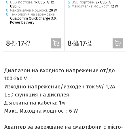
USB портове:
1x USB-A
,
1x
USB портове:
2x USB-A
USB-C
Максимална мощност:
12 W
Максимална мощност:
20 W
Технология на зареждане:
Qualcomm Quick Charge 3.0
,
Power Delivery
8·
17·
8·
17·
81
23
80
21
EUR
лв.
EUR
лв.
Диапазон на входното напрежение от/до
100-240 V
Изходно напрежение/изходен ток 5V/ 1,2A
LED функция на дисплея
Дължина на кабела: 1м
Макс.
Изходна мощност: 6 W
Адаптер за зареждане на смартфони с micro-