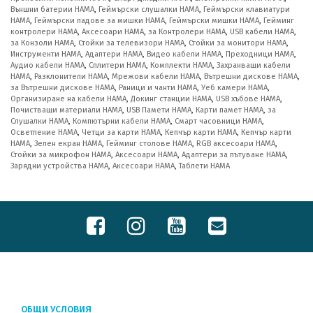
Външни батерии HAMA
,
Геймърски слушалки HAMA
,
Геймърски клавиатури
HAMA
,
Геймърски падове за мишки HAMA
,
Геймърски мишки HAMA
,
Гейминг
контролери HAMA
,
Аксесоари HAMA
,
за Контролери HAMA
,
USB кабели HAMA
,
за Конзоли HAMA
,
Стойки за телевизори HAMA
,
Стойки за монитори HAMA
,
Инструменти HAMA
,
Адаптери HAMA
,
Видео кабели HAMA
,
Преходници HAMA
,
Аудио кабели HAMA
,
Сплитери HAMA
,
Комплекти HAMA
,
Захранващи кабели
HAMA
,
Разклонители HAMA
,
Мрежови кабели HAMA
,
Вътрешни дискове HAMA
,
за Вътрешни дискове HAMA
,
Раници и чанти HAMA
,
Уеб камери HAMA
,
Организиране на кабели HAMA
,
Докинг станции HAMA
,
USB хъбове HAMA
,
Почистващи материали HAMA
,
USB Памети HAMA
,
Карти памет HAMA
,
за
Слушалки HAMA
,
Компютърни кабели HAMA
,
Смарт часовници HAMA
,
Осветление HAMA
,
Четци за карти HAMA
,
Кепчър карти HAMA
,
Кепчър карти
HAMA
,
Зелен екран HAMA
,
Гейминг столове HAMA
,
RGB аксесоари HAMA
,
Стойки за микрофон HAMA
,
Аксесоари HAMA
,
Адаптери за пътуване HAMA
,
Зарядни устройства HAMA
,
Аксесоари HAMA
,
Таблети HAMA
ОБЩИ УСЛОВИЯ