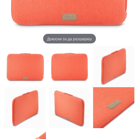
Докосни за да разшириш