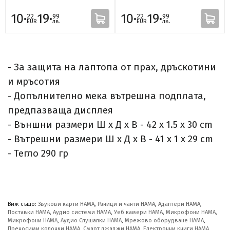
10·
19·
10·
19·
22
99
22
99
EUR
лв.
EUR
лв.
- За защита на лаптопа от прах, дръскотини
и мръсотия
- Допълнително мека вътрешна подплата,
предпазваща дисплея
- Външни размери Ш x Д x В - 42 x 1.5 x 30 cm
- Вътрешни размери Ш x Д x В - 41 x 1 x 29 cm
- Тегло 290 гр
Виж също:
Звукови карти HAMA
,
Раници и чанти HAMA
,
Адаптери HAMA
,
Поставки HAMA
,
Аудио системи HAMA
,
Уеб камери HAMA
,
Микрофони HAMA
,
Микрофони HAMA
,
Аудио Слушалки HAMA
,
Мрежово оборудване HAMA
,
Преносими колонки HAMA
,
Смарт джаджи HAMA
,
Електронни книги HAMA
,