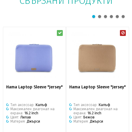
СВЪРЗАНИ ПРОДУКТИ
Hama Laptop Sleeve "Jersey"
Hama Laptop Sleeve "Jersey"
Тип аксесоар:
Калъф
Тип аксесоар:
Калъф
Максимален диагонал на
Максимален диагонал на
екрана:
16.2 inch
екрана:
16.2 inch
Цвят:
Лилав
Цвят:
Бежов
Материя:
Джърси
Материя:
Джърси