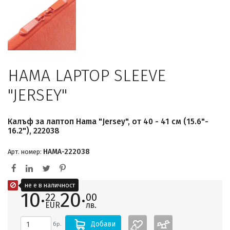
HAMA LAPTOP SLEEVE
"JERSEY"
Калъф за лаптоп Hama "Jersey", от 40 - 41 см (15.6"-
16.2"), 222038
HAMA-222038
Арт. номер:
не е в наличност
10·
20·
22
00
EUR
лв.
Добави
бр.