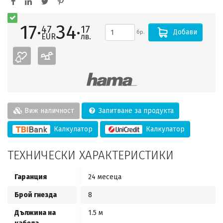
17·
34·
47
17
Добави
бр.
EUR
лв.
Виж наличност
Запитване за продукта
Калкулатор
Калкулатор
ТЕХНИЧЕСКИ ХАРАКТЕРИСТИКИ
Гаранция
24 месеца
Брой гнезда
8
Дължина на
1.5 м