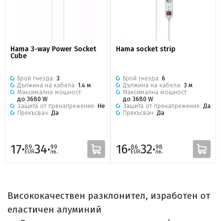
Hama 3-way Power Socket
Hama socket strip
Cube
Брой гнезда:
3
Брой гнезда:
6
Дължина на кабела:
1.4 м
Дължина на кабела:
3 м
Максимална мощност:
Максимална мощност:
до 3680 W
до 3680 W
Защита от пренапрежение:
Не
Защита от пренапрежение:
Да
Прекъсвач:
Да
Прекъсвач:
Да
17·
34·
16·
32·
89
99
86
98
EUR
лв.
EUR
лв.
Висококачествен разклонител, изработен от
еластичен алуминий