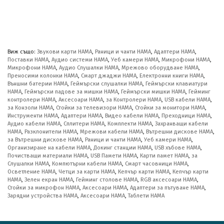
Виж също:
Звукови карти HAMA
,
Раници и чанти HAMA
,
Адаптери HAMA
,
Поставки HAMA
,
Аудио системи HAMA
,
Уеб камери HAMA
,
Микрофони HAMA
,
Микрофони HAMA
,
Аудио Слушалки HAMA
,
Мрежово оборудване HAMA
,
Преносими колонки HAMA
,
Смарт джаджи HAMA
,
Електронни книги HAMA
,
Външни батерии HAMA
,
Геймърски слушалки HAMA
,
Геймърски клавиатури
HAMA
,
Геймърски падове за мишки HAMA
,
Геймърски мишки HAMA
,
Гейминг
контролери HAMA
,
Аксесоари HAMA
,
за Контролери HAMA
,
USB кабели HAMA
,
за Конзоли HAMA
,
Стойки за телевизори HAMA
,
Стойки за монитори HAMA
,
Инструменти HAMA
,
Адаптери HAMA
,
Видео кабели HAMA
,
Преходници HAMA
,
Аудио кабели HAMA
,
Сплитери HAMA
,
Комплекти HAMA
,
Захранващи кабели
HAMA
,
Разклонители HAMA
,
Мрежови кабели HAMA
,
Вътрешни дискове HAMA
,
за Вътрешни дискове HAMA
,
Раници и чанти HAMA
,
Уеб камери HAMA
,
Организиране на кабели HAMA
,
Докинг станции HAMA
,
USB хъбове HAMA
,
Почистващи материали HAMA
,
USB Памети HAMA
,
Карти памет HAMA
,
за
Слушалки HAMA
,
Компютърни кабели HAMA
,
Смарт часовници HAMA
,
Осветление HAMA
,
Четци за карти HAMA
,
Кепчър карти HAMA
,
Кепчър карти
HAMA
,
Зелен екран HAMA
,
Гейминг столове HAMA
,
RGB аксесоари HAMA
,
Стойки за микрофон HAMA
,
Аксесоари HAMA
,
Адаптери за пътуване HAMA
,
Зарядни устройства HAMA
,
Аксесоари HAMA
,
Таблети HAMA