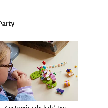
Party
Customizable kids’ toy