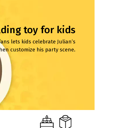
lding toy for kids
fans lets kids celebrate Julian’s
hen customize his party scene.