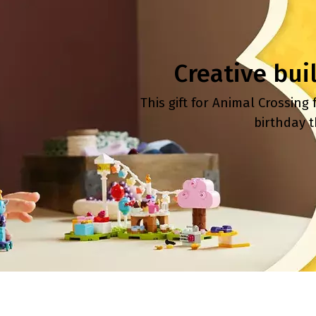
Creative bui
This gift for Animal Crossing 
birthday t