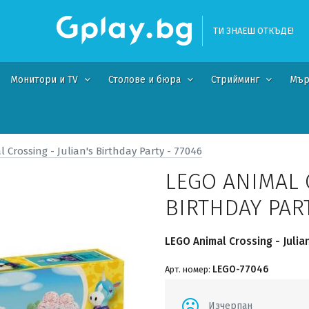
ТИ ЗНАЕШ ОТКЪДЕ!
Монитори и TV
Столове и бюра
Стрийминг
Мър
 Crossing - Julian's Birthday Party - 77046
LEGO ANIMAL C
BIRTHDAY PART
LEGO Animal Crossing - Julia
LEGO-77046
Арт. номер:
Изчерпан