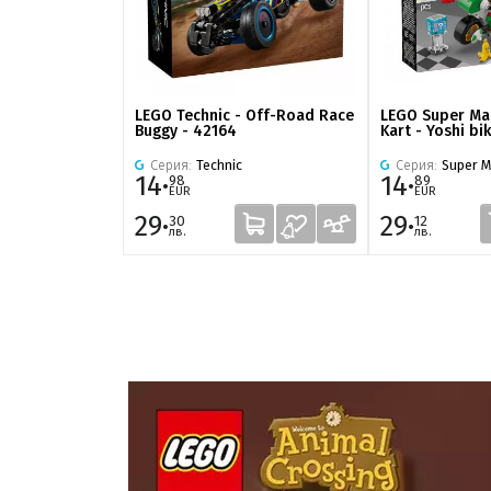
LEGO Technic - Off-Road Race
LEGO Super Mar
Buggy - 42164
Kart - Yoshi bi
Серия:
Technic
Серия:
Super M
14·
14·
98
89
EUR
EUR
29·
29·
30
12
лв.
лв.