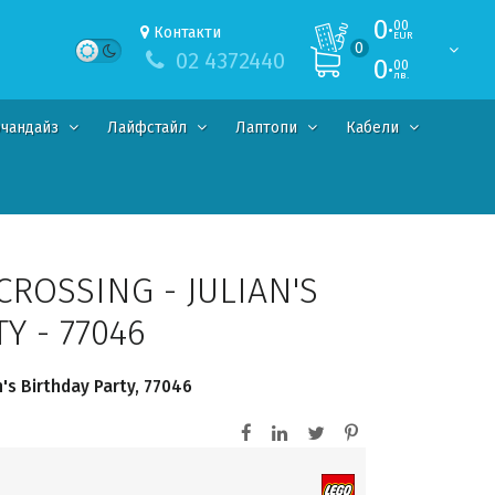
0·
00
Контакти
EUR
0
02 4372440
0·
00
лв.
чандайз
Лайфстайл
Лаптопи
Кабели
ROSSING - JULIAN'S
Y - 77046
n's Birthday Party, 77046