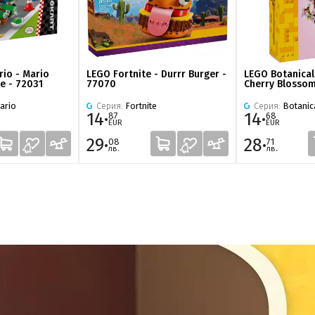
io - Mario
LEGO Fortnite - Durrr Burger -
LEGO Botanical 
ke - 72031
77070
Cherry Blossom
ario
Серия:
Fortnite
Серия:
Botanica
14·
14·
87
68
EUR
EUR
29·
28·
08
71
лв.
лв.