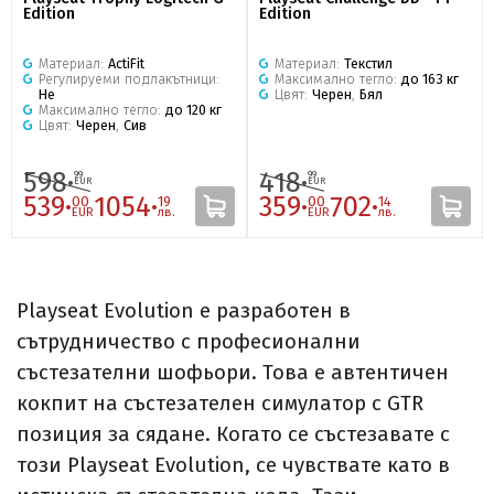
Edition
Edition
Материал:
ActiFit
Материал:
Текстил
Регулируеми подлакътници:
Максимално тегло:
до 163 кг
Не
Цвят:
Черен
,
Бял
Максимално тегло:
до 120 кг
Цвят:
Черен
,
Сив
598·
418·
99
99
EUR
EUR
539·
1054·
359·
702·
00
19
00
14
EUR
лв.
EUR
лв.
Playseat Evolution е разработен в
сътрудничество с професионални
състезателни шофьори. Това е автентичен
кокпит
на състезателен симулатор с GTR
позиция за сядане. Когато се състезавате с
този Playseat Evolution, се чувствате
като в