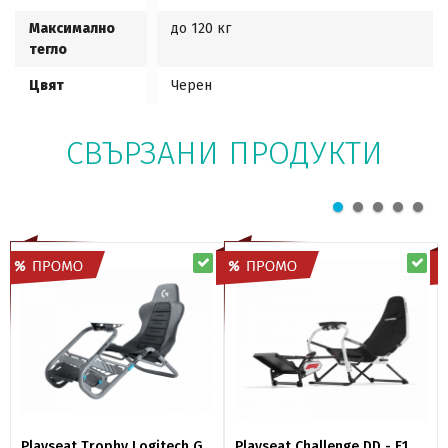
Максимално
до 120 кг
тегло
Цвят
Черен
СВЪРЗАНИ ПРОДУКТИ
Playseat Trophy Logitech G
Playseat Challenge DD - F1