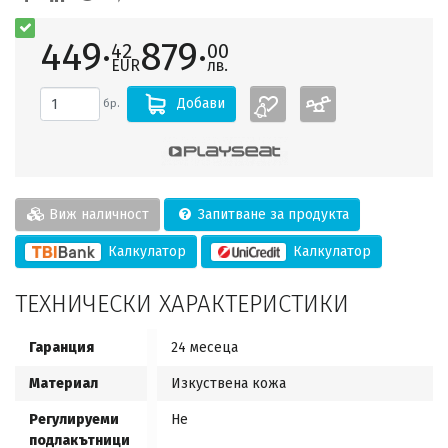
449·
879·
42
00
EUR
лв.
Добави
бр.
Виж наличност
Запитване за продукта
Калкулатор
Калкулатор
ТЕХНИЧЕСКИ ХАРАКТЕРИСТИКИ
Гаранция
24 месеца
Материал
Изкуствена кожа
Регулируеми
Не
подлакътници