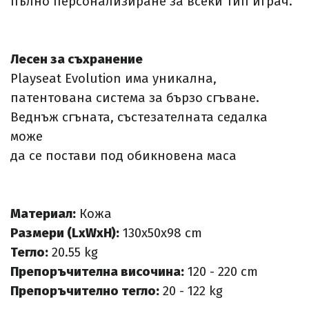
пълно персонализиране за всеки тип играч.
Лесен за съхранение
Playseat Evolution има уникална,
патентована система за бързо сгъване.
Веднъж сгъната, състезателната седалка
може
да се постави под обикновена маса
Материал:
Кожа
Размери (LxWxH):
130x50x98 cm
Тегло:
20.55 kg
Препоръчителна височина:
120 - 220 cm
Препоръчително тегло:
20 - 122 kg