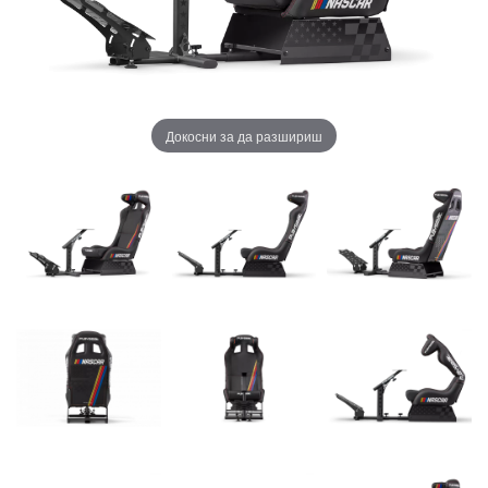
Докосни за да разшириш