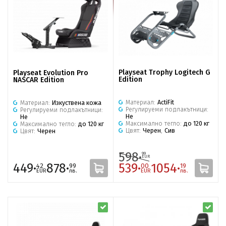
Playseat Trophy Logitech G
Playseat Evolution Pro
Edition
NASCAR Edition
Материал:
ActiFit
Материал:
Изкуствена кожа
Регулируеми подлакътници:
Регулируеми подлакътници:
Не
Не
Максимално тегло:
до 120 кг
Максимално тегло:
до 120 кг
Цвят:
Черен
,
Сив
Цвят:
Черен
598·
99
EUR
449·
878·
539·
1054·
42
99
00
19
EUR
лв.
EUR
лв.