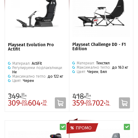
Playseat Challenge DD - F1
Playseat Evolution Pro
Edition
Actifit
Материал:
Текстил
Материал:
ActiFit
Максимално тегло:
до 163 кг
Регулируеми подлакътници:
Цвят:
Черен
,
Бял
Не
Максимално тегло:
до 122 кг
Цвят:
Черен
349·
418·
00
99
EUR
EUR
309·
604·
359·
702·
00
35
00
14
EUR
лв.
EUR
лв.