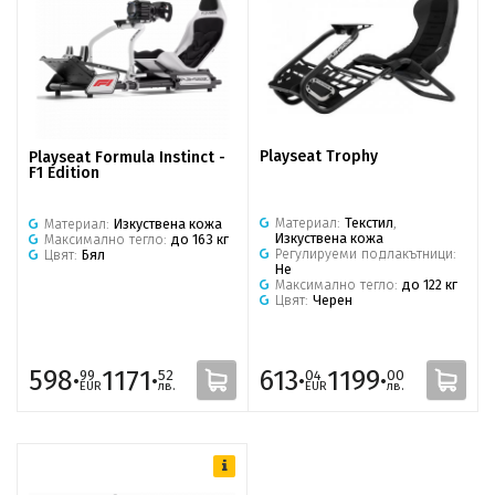
Playseat Trophy
Playseat Formula Instinct -
F1 Edition
Материал:
Текстил
,
Материал:
Изкуствена кожа
Изкуствена кожа
Максимално тегло:
до 163 кг
Регулируеми подлакътници:
Цвят:
Бял
Не
Максимално тегло:
до 122 кг
Цвят:
Черен
598·
1171·
613·
1199·
99
52
04
00
EUR
лв.
EUR
лв.