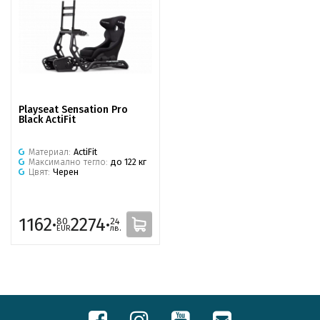
Playseat Sensation Pro
Black ActiFit
Материал:
ActiFit
Максимално тегло:
до 122 кг
Цвят:
Черен
1162·
2274·
80
24
EUR
лв.