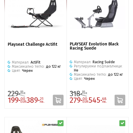
PLAYSEAT Evolution Black
Playseat Challenge Actifit
Racing Suede
Материал:
Racing Suède
Материал:
ActiFit
Регулируеми подлакътници:
Максимално тегло:
до 122 кг
Не
Цвят:
Черен
Максимално тегло:
до 122 кг
Цвят:
Черен
229·
318·
00
00
EUR
EUR
199·
389·
279·
545·
00
21
00
68
EUR
лв.
EUR
лв.