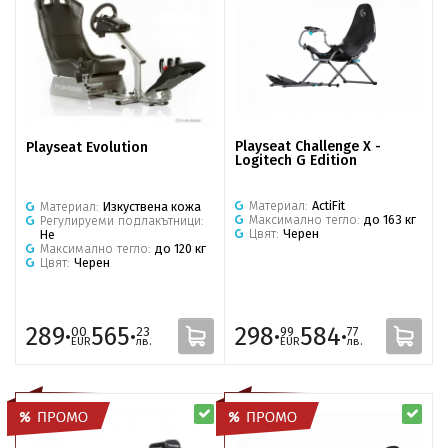
Playseat Challenge X -
Playseat Evolution
Logitech G Edition
Материал:
ActiFit
Материал:
Изкуствена кожа
Максимално тегло:
до 163 кг
Регулируеми подлакътници:
Цвят:
Черен
Не
Максимално тегло:
до 120 кг
Цвят:
Черен
289·
565·
298·
584·
00
23
99
77
EUR
лв.
EUR
лв.