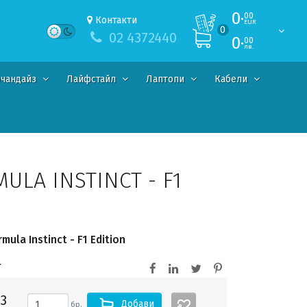
0·
00
Контакти
EUR
0
02 4372440
0·
00
лв.
чандайз
Лайфстайл
Лаптопи
Кабели
ULA INSTINCT - F1
ula Instinct - F1 Edition
T
3
Добави
бр.