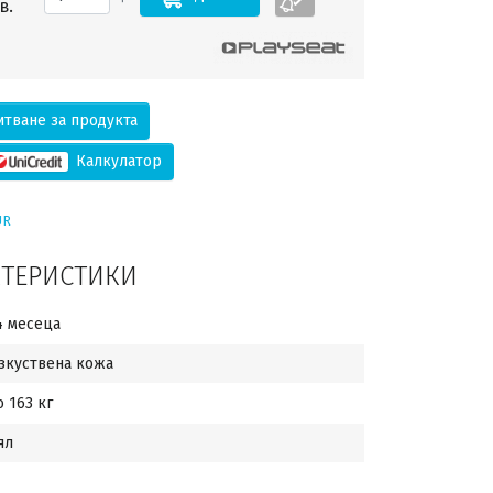
в.
тване за продукта
Калкулатор
UR
КТЕРИСТИКИ
4 месеца
зкуствена кожа
о 163 кг
ял