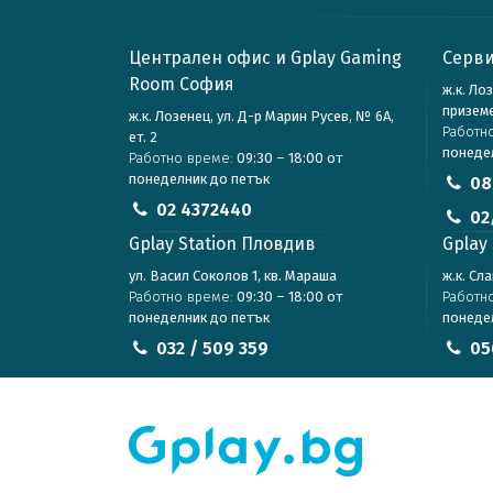
Централен офис и Gplay Gaming
Серви
Room София
ж.к. Ло
призем
ж.к. Лозенец, ул. Д-р Марин Русев, № 6А,
Работн
ет. 2
понеде
Работно време:
09:30 – 18:00 от
понеделник до петък
08
02 4372440
02
Gplay Station Пловдив
Gplay 
ул. Васил Соколов 1, кв. Мараша
ж.к. Сл
Работно време:
09:30 – 18:00 от
Работн
понеделник до петък
понеде
032 / 509 359
05