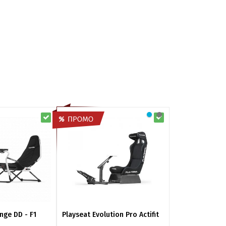
nge DD - F1
Playseat Evolution Pro Actifit
Playseat Challe
Logitech G Edi