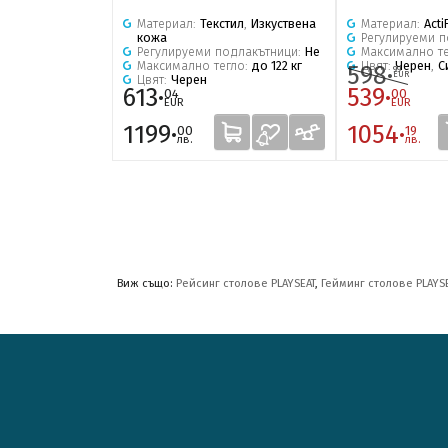
Материал:
Текстил
,
Изкуствена
Материал:
ActiF
кожа
Регулируеми 
Регулируеми подлакътници:
Не
Максимално т
Максимално тегло:
до 122 кг
Цвят:
Черен
,
С
598·
99
EUR
Цвят:
Черен
613·
539·
04
00
EUR
EUR
1199·
1054·
00
19
лв.
лв.
Виж също:
Рейсинг столове PLAYSEAT
,
Гейминг столове PLAYS