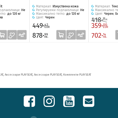
it
Материал:
Изкуствена кожа
Материал:
Тек
подлакътници:
Не
Регулируеми подлакътници:
Не
Максимално т
егло:
до 120 кг
Максимално тегло:
до 120 кг
Цвят:
Черен
,
Б
ив
Цвят:
Черен
418·
99
EUR
449·
359·
42
00
EUR
EUR
878·
702·
99
14
лв.
лв.
EAT
,
Аксесоари PLAYSEAT
,
Аксесоари PLAYSEAT
,
Комплекти PLAYSEAT