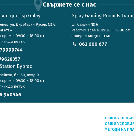
Свържете се с нас
зен център Gplay
Gplay Gaming Room В.Търн
зенец, ул. Д-р Марин Русев, № 6,
ул. Самуил № 6
ен етаж
Работно време:
09:30 – 18:00 от
о време:
09:30 – 18:00 от
понеделник до петък
лник до петък
062 600 677
79999744
/9628357
Station Бургас
авейков, бл.160, вход В
о време:
09:30 – 18:00 от
лник до петък
6 940546
ОБЩИ УСЛОВИ
ОБЩИ УСЛОВИЯ
МЕТОДИ НА ПЛ