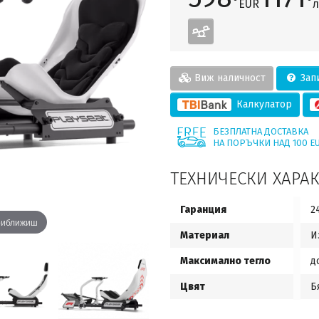
EUR
л
Виж наличност
Запи
Калкулатор
БЕЗПЛАТНА ДОСТАВКА
НА ПОРЪЧКИ НАД 100 E
ТЕХНИЧЕСКИ ХАРА
Гаранция
2
приближиш
Материал
И
Максимално тегло
д
Цвят
Б