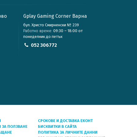
ово
Gplay Gaming Corner Варна
бул. Христо Смирненски № 239
Работно време:
09:30 – 18:00 от
понеделник до петък
052 306772
Я
СРОКОВЕ И ДОСТАВКА ЕКОНТ
 ЗА ПОЛЗВАНЕ
БИСКВИТКИ В САЙТА
АЩАНЕ
ПОЛИТИКА ЗА ЛИЧНИТЕ ДАННИ